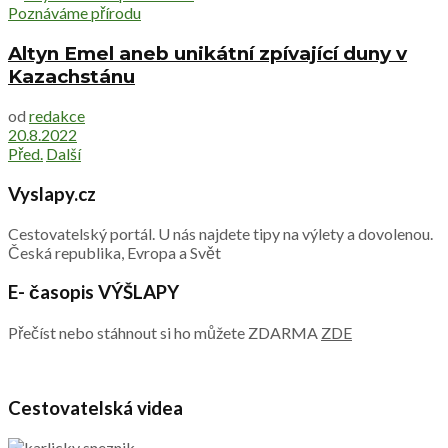
Poznáváme přírodu
Altyn Emel aneb unikátní zpívající duny v
Kazachstánu
od
redakce
20.8.2022
Před.
Další
Vyslapy.cz
Cestovatelský portál. U nás najdete tipy na výlety a dovolenou.
Česká republika, Evropa a Svět
E- časopis VÝŠLAPY
Přečíst nebo stáhnout si ho můžete ZDARMA
ZDE
Cestovatelská videa