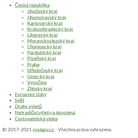
Česká republika
Jihočeský kraj
Jihomoravský kraj
Karlovarský kraj
Královéhradecký kraj
Liberecký kraj
Moravskoslezský kraj
Olomoucký kraj
Pardubický kraj
Plzeňský kraj
Praha
Středočeský kraj
Ústecký kraj
Vysočina
Zlínský kraj
Evropské státy
Svět
Druhy výletů
Netradiční výlety a dovolená
Cestovatelská videa
© 2017-2021
vyslapy.cz
- Všechna práva vyhrazena