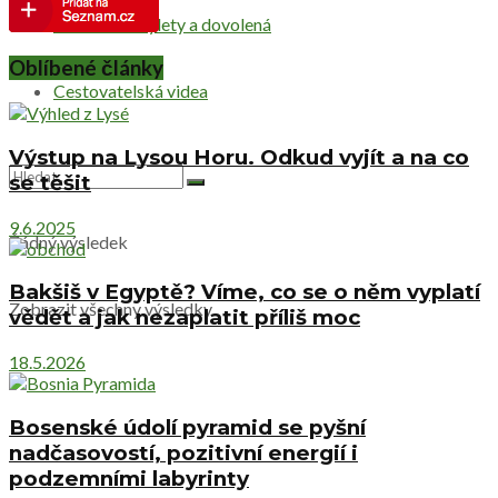
Netradiční výlety a dovolená
Oblíbené články
Cestovatelská videa
Výstup na Lysou Horu. Odkud vyjít a na co
se těšit
9.6.2025
Žádný výsledek
Bakšiš v Egyptě? Víme, co se o něm vyplatí
Zobrazit všechny výsledky
vědět a jak nezaplatit příliš moc
18.5.2026
Bosenské údolí pyramid se pyšní
nadčasovostí, pozitivní energií i
podzemními labyrinty