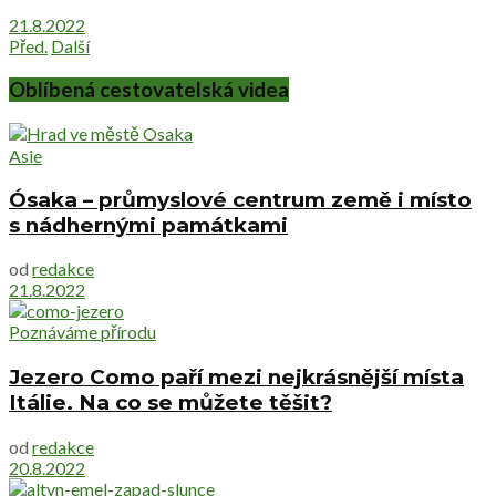
21.8.2022
Před.
Další
Oblíbená cestovatelská videa
Asie
Ósaka – průmyslové centrum země i místo
s nádhernými památkami
od
redakce
21.8.2022
Poznáváme přírodu
Jezero Como paří mezi nejkrásnější místa
Itálie. Na co se můžete těšit?
od
redakce
20.8.2022