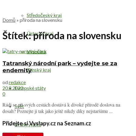
Středočeský kraj
Domů
»
příroda na slovensku
Štítek:
příroda na slovensku
Ústecký kraj
Vysočina
Tatranský národní park – vydejte se za
endemity
Zlínský kraj
od
redakce
Evropské státy
20.8.2022
0
Rádi se při svých cestách dostává k divoké přírodě doslova na
Svět
dosah? Poznejte ji tak jako ještě nikdy díky nejstaršímu ...
Přidejte si Vyslapy.cz na Seznam.cz
Druhy výletů