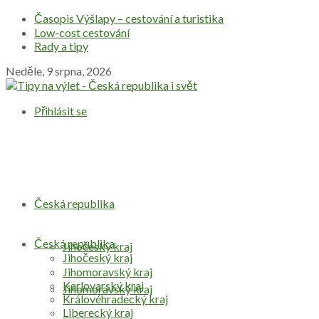
Časopis Výšlapy – cestování a turistika
Low-cost cestování
Rady a tipy
Neděle, 9 srpna, 2026
Přihlásit se
Česká republika
Česká republika
Jihočeský kraj
Jihočeský kraj
Jihomoravský kraj
Karlovarský kraj
Jihomoravský kraj
Královéhradecký kraj
Liberecký kraj