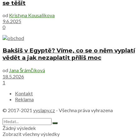
se těšit
od
Kristyna Kousalikova
9.6.2025
0
Bakšiš v Egyptě? Víme, co se o něm vyplatí
vědět a jak nezaplatit příliš moc
od
Jana Šrámčíková
18.5.2026
1
Kontakt
Reklama
© 2017-2021
vyslapy.cz
- Všechna práva vyhrazena
Žádný výsledek
Zobrazit všechny výsledky