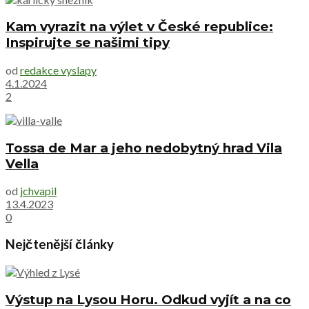
Kam vyrazit na výlet v České republice:
Inspirujte se našimi tipy
od
redakce vyslapy
4.1.2024
2
Tossa de Mar a jeho nedobytný hrad Vila
Vella
od
jchvapil
13.4.2023
0
Nejčtenější články
Výstup na Lysou Horu. Odkud vyjít a na co