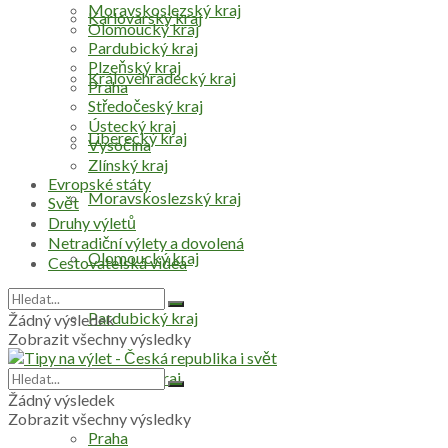
Moravskoslezský kraj
Karlovarský kraj
Olomoucký kraj
Pardubický kraj
Plzeňský kraj
Královéhradecký kraj
Praha
Středočeský kraj
Ústecký kraj
Liberecký kraj
Vysočina
Zlínský kraj
Evropské státy
Moravskoslezský kraj
Svět
Druhy výletů
Netradiční výlety a dovolená
Olomoucký kraj
Cestovatelská videa
Pardubický kraj
Žádný výsledek
Zobrazit všechny výsledky
Plzeňský kraj
Žádný výsledek
Zobrazit všechny výsledky
Praha