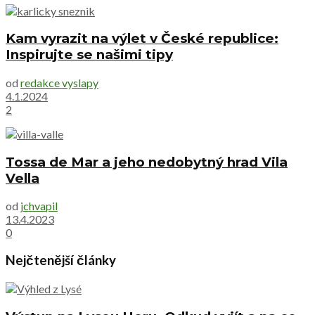
Kam vyrazit na výlet v České republice:
Inspirujte se našimi tipy
od
redakce vyslapy
4.1.2024
2
Tossa de Mar a jeho nedobytný hrad Vila
Vella
od
jchvapil
13.4.2023
0
Nejčtenější články