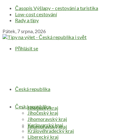
Časopis Výšlapy – cestování a turistika
Low-cost cestování
Rady a tipy
Pátek, 7 srpna, 2026
Přihlásit se
Česká republika
Česká republika
Jihočeský kraj
Jihočeský kraj
Jihomoravský kraj
Karlovarský kraj
Jihomoravský kraj
Královéhradecký kraj
Liberecký kraj