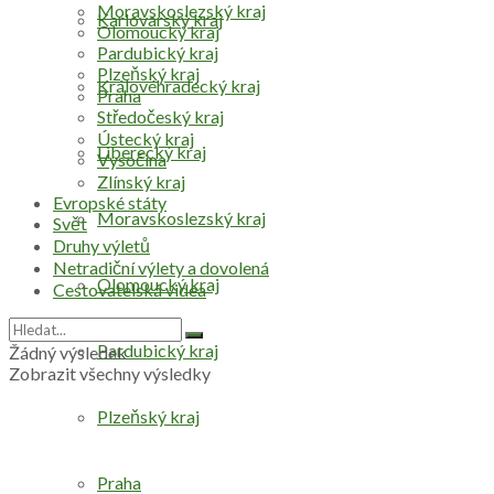
Moravskoslezský kraj
Karlovarský kraj
Olomoucký kraj
Pardubický kraj
Plzeňský kraj
Královéhradecký kraj
Praha
Středočeský kraj
Ústecký kraj
Liberecký kraj
Vysočina
Zlínský kraj
Evropské státy
Moravskoslezský kraj
Svět
Druhy výletů
Netradiční výlety a dovolená
Olomoucký kraj
Cestovatelská videa
Pardubický kraj
Žádný výsledek
Zobrazit všechny výsledky
Plzeňský kraj
Praha