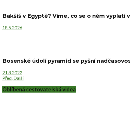
Bakšiš v Egyptě? Víme, co se o něm vyplatí v
18.5.2026
Bosenské údolí pyramid se pyšní nadčasovost
21.8.2022
Před.
Další
Oblíbená cestovatelská videa