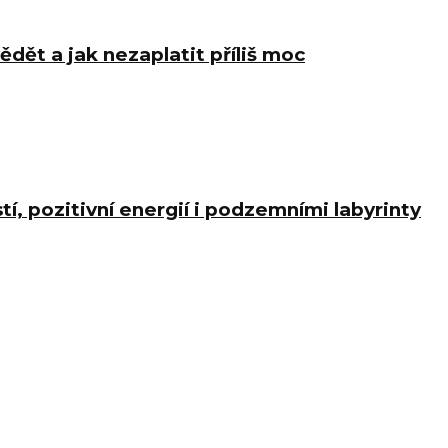
ědět a jak nezaplatit příliš moc
í, pozitivní energií i podzemními labyrinty