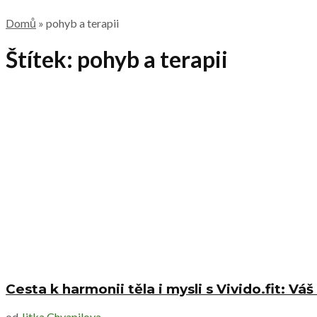
Domů
»
pohyb a terapii
Štítek:
pohyb a terapii
Cesta k harmonii těla i mysli s Vivido.fit: 
od
Jitka Chvapilova