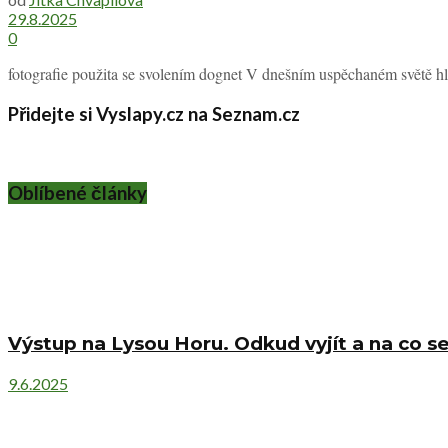
29.8.2025
0
fotografie použita se svolením dognet V dnešním uspěchaném světě hl
Přidejte si Vyslapy.cz na Seznam.cz
Oblíbené články
Výstup na Lysou Horu. Odkud vyjít a na co se
9.6.2025