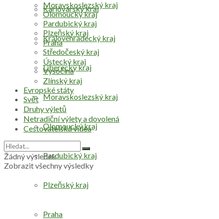
Moravskoslezský kraj
Karlovarský kraj
Olomoucký kraj
Pardubický kraj
Plzeňský kraj
Královéhradecký kraj
Praha
Středočeský kraj
Ústecký kraj
Liberecký kraj
Vysočina
Zlínský kraj
Evropské státy
Moravskoslezský kraj
Svět
Druhy výletů
Netradiční výlety a dovolená
Olomoucký kraj
Cestovatelská videa
Pardubický kraj
Žádný výsledek
Zobrazit všechny výsledky
Plzeňský kraj
Praha