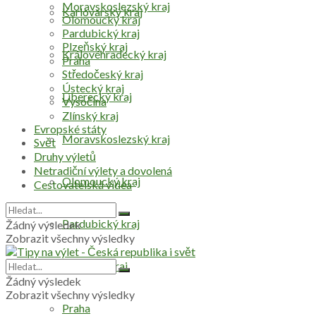
Moravskoslezský kraj
Karlovarský kraj
Olomoucký kraj
Pardubický kraj
Plzeňský kraj
Královéhradecký kraj
Praha
Středočeský kraj
Ústecký kraj
Liberecký kraj
Vysočina
Zlínský kraj
Evropské státy
Moravskoslezský kraj
Svět
Druhy výletů
Netradiční výlety a dovolená
Olomoucký kraj
Cestovatelská videa
Pardubický kraj
Žádný výsledek
Zobrazit všechny výsledky
Plzeňský kraj
Žádný výsledek
Zobrazit všechny výsledky
Praha