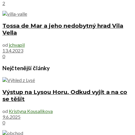
2
Tossa de Mar a jeho nedobytný hrad Vila
Vella
od
jchvapil
13.4.2023
0
Nejčtenější články
Výstup na Lysou Horu. Odkud vyjít a na co
se těšit
od
Kristyna Kousalikova
9.6.2025
0