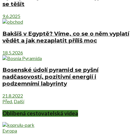
se těšit
9.6.2025
Bakšiš v Egyptě? Víme, co se o něm vyplatí
vědět a jak nezaplatit příliš moc
18.5.2026
Bosenské údolí pyramid se pyšní
nadčasovostí, pozitivní energií i
podzemními labyrinty
21.8.2022
Před.
Další
Oblíbená cestovatelská videa
Evropa