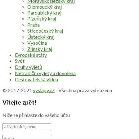
Moravskoslezský kraj
Olomoucký kraj
Pardubický kraj
Plzeňský kraj
Praha
Středočeský kraj
Ústecký kraj
Vysočina
Zlínský kraj
Evropské státy
Svět
Druhy výletů
Netradiční výlety a dovolená
Cestovatelská videa
© 2017-2021
vyslapy.cz
- Všechna práva vyhrazena
Vítejte zpět!
Níže se přihlaste do vašeho účtu