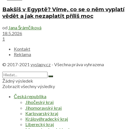
Bakšiš v Egyptě? Víme, co se o něm vyplatí
vědět a jak nezaplatit příliš moc
od
Jana Šrámčíková
18.5.2026
1
Kontakt
Reklama
© 2017-2021
vyslapy.cz
- Všechna práva vyhrazena
Žádný výsledek
Zobrazit všechny výsledky
Česká republika
Jihočeský kraj
Jihomoravský kraj
Karlovarský kraj
Královéhradecký kraj
Liberecký kraj