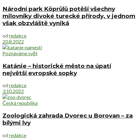
Národní park Köprülü potěší všechny
milovníky divoké turecké přírody, v jednom
však obzvláště vyniká
od
redakce
20.8.2022
Poznáváme svět
Katánie – historické město na úpatí
největší evropské sopky
od
redakce
3.10.2022
Česká republika
Zoologická zahrada Dvorec u Borovan – za
bílými lvy
od
redakce