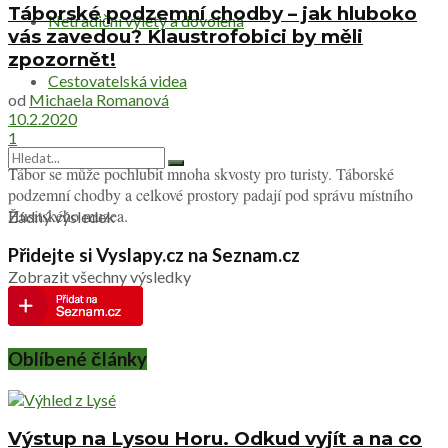
Táborské podzemní chodby – jak hluboko
Netradiční výlety a dovolená
vás zavedou? Klaustrofobici by měli
zpozornět!
Cestovatelská videa
od
Michaela Romanová
10.2.2020
1
Tábor se může pochlubit mnoha skvosty pro turisty. Táborské
podzemní chodby a celkové prostory padají pod správu místního
Husitského muzea.
Žádný výsledek
Přidejte si Vyslapy.cz na Seznam.cz
Zobrazit všechny výsledky
Oblíbené články
Výstup na Lysou Horu. Odkud vyjít a na co