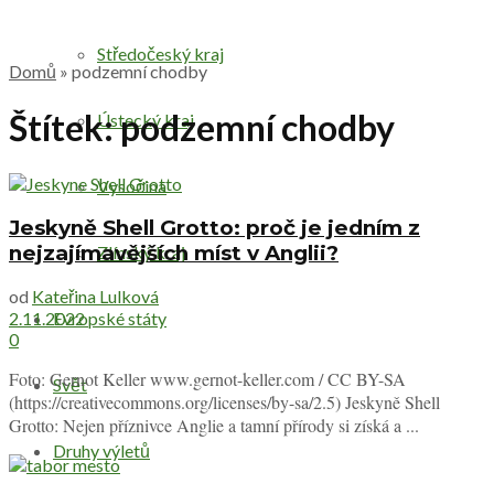
Středočeský kraj
Domů
»
podzemní chodby
Štítek:
podzemní chodby
Ústecký kraj
Vysočina
Jeskyně Shell Grotto: proč je jedním z
nejzajímavějších míst v Anglii?
Zlínský kraj
od
Kateřina Lulková
Evropské státy
2.11.2022
0
Foto: Gernot Keller www.gernot-keller.com / CC BY-SA
Svět
(https://creativecommons.org/licenses/by-sa/2.5) Jeskyně Shell
Grotto: Nejen příznivce Anglie a tamní přírody si získá a ...
Druhy výletů