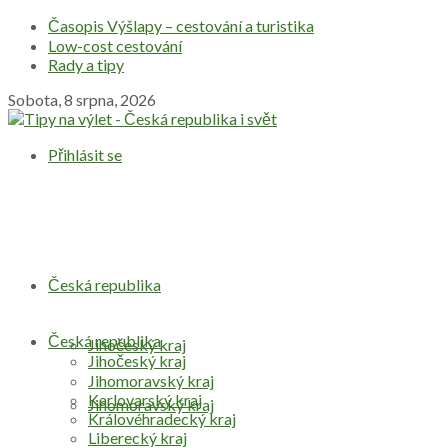
Časopis Výšlapy – cestování a turistika
Low-cost cestování
Rady a tipy
Sobota, 8 srpna, 2026
Přihlásit se
Česká republika
Česká republika
Jihočeský kraj
Jihočeský kraj
Jihomoravský kraj
Karlovarský kraj
Jihomoravský kraj
Královéhradecký kraj
Liberecký kraj