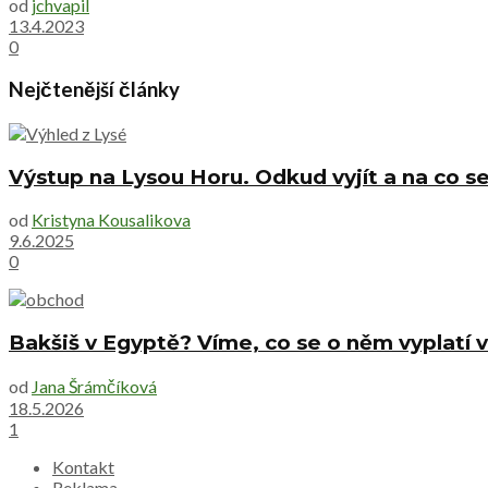
od
jchvapil
13.4.2023
0
Nejčtenější články
Výstup na Lysou Horu. Odkud vyjít a na co se
od
Kristyna Kousalikova
9.6.2025
0
Bakšiš v Egyptě? Víme, co se o něm vyplatí v
od
Jana Šrámčíková
18.5.2026
1
Kontakt
Reklama