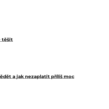
 těšit
ědět a jak nezaplatit příliš moc