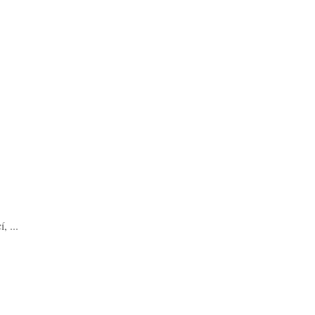
, ...