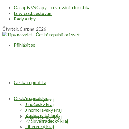
Časopis Výšlapy – cestování a turistika
Low-cost cestování
Rady a tipy
Čtvrtek, 6 srpna, 2026
Přihlásit se
Česká republika
Česká republika
Jihočeský kraj
Jihočeský kraj
Jihomoravský kraj
Karlovarský kraj
Jihomoravský kraj
Královéhradecký kraj
Liberecký kraj