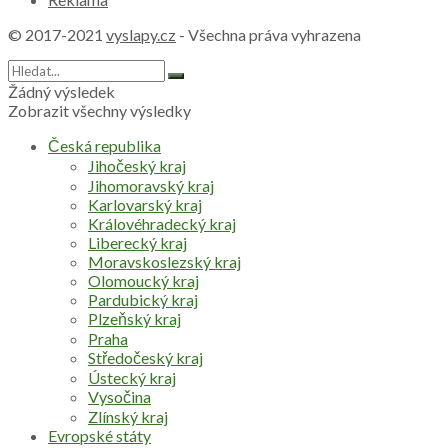
© 2017-2021
vyslapy.cz
- Všechna práva vyhrazena
Žádný výsledek
Zobrazit všechny výsledky
Česká republika
Jihočeský kraj
Jihomoravský kraj
Karlovarský kraj
Královéhradecký kraj
Liberecký kraj
Moravskoslezský kraj
Olomoucký kraj
Pardubický kraj
Plzeňský kraj
Praha
Středočeský kraj
Ústecký kraj
Vysočina
Zlínský kraj
Evropské státy