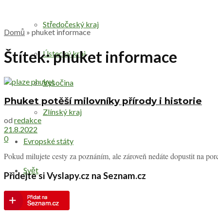
Středočeský kraj
Domů
»
phuket informace
Štítek:
phuket informace
Ústecký kraj
Vysočina
Phuket potěší milovníky přírody i historie
Zlínský kraj
od
redakce
21.8.2022
0
Evropské státy
Pokud milujete cesty za poznáním, ale zároveň nedáte dopustit na por
Svět
Přidejte si Vyslapy.cz na Seznam.cz
Druhy výletů