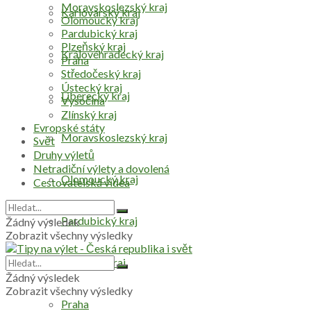
Moravskoslezský kraj
Karlovarský kraj
Olomoucký kraj
Pardubický kraj
Plzeňský kraj
Královéhradecký kraj
Praha
Středočeský kraj
Ústecký kraj
Liberecký kraj
Vysočina
Zlínský kraj
Evropské státy
Moravskoslezský kraj
Svět
Druhy výletů
Netradiční výlety a dovolená
Olomoucký kraj
Cestovatelská videa
Pardubický kraj
Žádný výsledek
Zobrazit všechny výsledky
Plzeňský kraj
Žádný výsledek
Zobrazit všechny výsledky
Praha