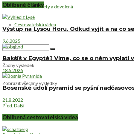
Oblíbené články
Netradiční výlety a dovolená
Cestovatelská videa
Výstup na Lysou Horu. Odkud vyjít a na co se
9.6.2025
Bakšiš v Egyptě? Víme, co se o něm vyplatí v
Žádný výsledek
18.5.2026
Zobrazit všechny výsledky
Bosenské údolí pyramid se pyšní nadčasovost
21.8.2022
Před.
Další
Oblíbená cestovatelská videa