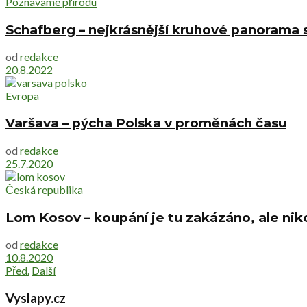
Poznáváme přírodu
Schafberg – nejkrásnější kruhové panorama 
od
redakce
20.8.2022
Evropa
Varšava – pýcha Polska v proměnách času
od
redakce
25.7.2020
Česká republika
Lom Kosov – koupání je tu zakázáno, ale ni
od
redakce
10.8.2020
Před.
Další
Vyslapy.cz