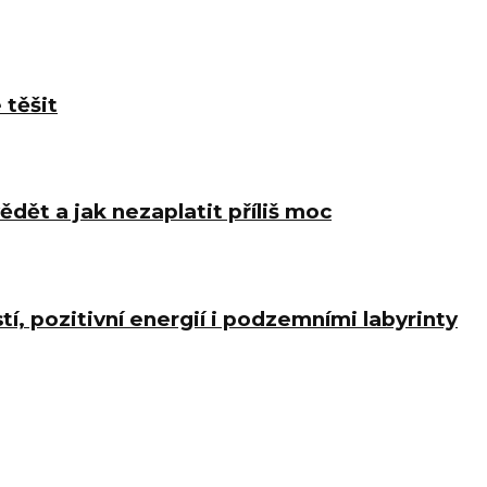
 těšit
ědět a jak nezaplatit příliš moc
í, pozitivní energií i podzemními labyrinty