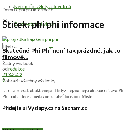
Netradiční výlety a dovolená
Domů
»
phi phi informace
Štítek:
phi phi informace
Cestovatelská videa
Skutečné Phi Phi není tak prázdné, jak to
filmové…
Žádný výsledek
od
redakce
21.8.2022
0
Zobrazit všechny výsledky
… o to je však atraktivnější. I když nejznámější atrakce ostrova Phi
Phi padla docela nedávno za oběť turistům. Místo, ...
Přidejte si Vyslapy.cz na Seznam.cz