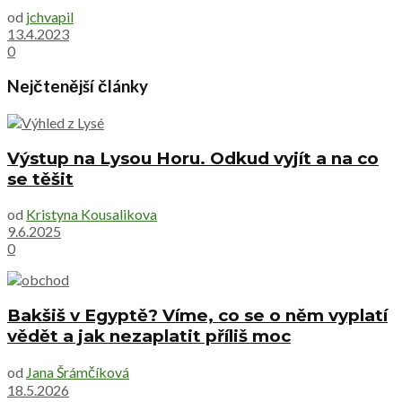
od
jchvapil
13.4.2023
0
Nejčtenější články
Výstup na Lysou Horu. Odkud vyjít a na co
se těšit
od
Kristyna Kousalikova
9.6.2025
0
Bakšiš v Egyptě? Víme, co se o něm vyplatí
vědět a jak nezaplatit příliš moc
od
Jana Šrámčíková
18.5.2026