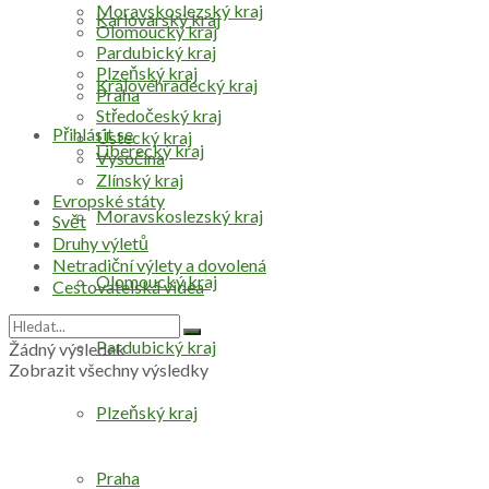
Moravskoslezský kraj
Karlovarský kraj
Olomoucký kraj
Pardubický kraj
Plzeňský kraj
Královéhradecký kraj
Praha
Středočeský kraj
Přihlásit se
Ústecký kraj
Liberecký kraj
Vysočina
Zlínský kraj
Evropské státy
Moravskoslezský kraj
Svět
Druhy výletů
Netradiční výlety a dovolená
Olomoucký kraj
Cestovatelská videa
Pardubický kraj
Žádný výsledek
Zobrazit všechny výsledky
Plzeňský kraj
Praha