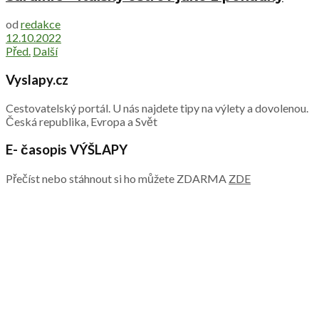
od
redakce
12.10.2022
Před.
Další
Vyslapy.cz
Cestovatelský portál. U nás najdete tipy na výlety a dovolenou.
Česká republika, Evropa a Svět
E- časopis VÝŠLAPY
Přečíst nebo stáhnout si ho můžete ZDARMA
ZDE