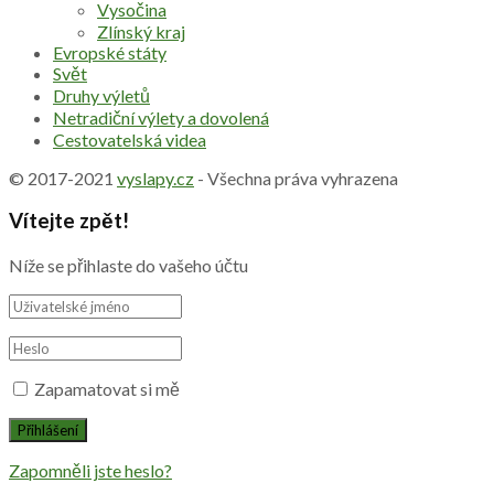
Vysočina
Zlínský kraj
Evropské státy
Svět
Druhy výletů
Netradiční výlety a dovolená
Cestovatelská videa
© 2017-2021
vyslapy.cz
- Všechna práva vyhrazena
Vítejte zpět!
Níže se přihlaste do vašeho účtu
Zapamatovat si mě
Zapomněli jste heslo?