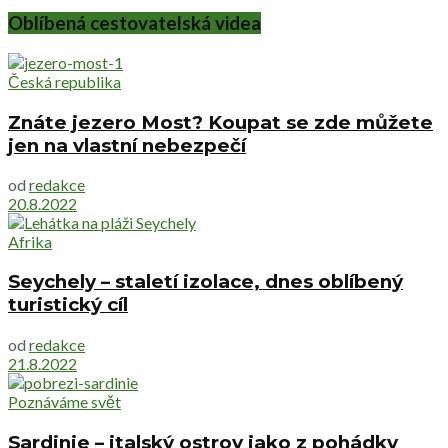
Oblíbená cestovatelská videa
Česká republika
Znáte jezero Most? Koupat se zde můžete
jen na vlastní nebezpečí
od
redakce
20.8.2022
Afrika
Seychely – staletí izolace, dnes oblíbený
turistický cíl
od
redakce
21.8.2022
Poznáváme svět
Sardinie – italský ostrov jako z pohádky