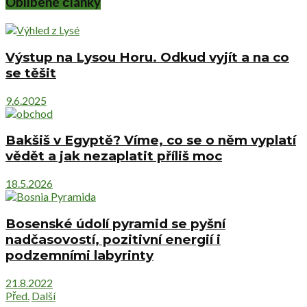
Oblíbené články
Výstup na Lysou Horu. Odkud vyjít a na co
se těšit
9.6.2025
Bakšiš v Egyptě? Víme, co se o něm vyplatí
vědět a jak nezaplatit příliš moc
18.5.2026
Bosenské údolí pyramid se pyšní
nadčasovostí, pozitivní energií i
podzemními labyrinty
21.8.2022
Před.
Další