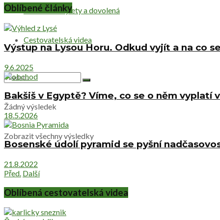
Oblíbené články
Netradiční výlety a dovolená
Cestovatelská videa
Výstup na Lysou Horu. Odkud vyjít a na co se
9.6.2025
Bakšiš v Egyptě? Víme, co se o něm vyplatí v
Žádný výsledek
18.5.2026
Zobrazit všechny výsledky
Bosenské údolí pyramid se pyšní nadčasovost
21.8.2022
Před.
Další
Oblíbená cestovatelská videa