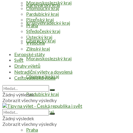
Moravskoslezský kraj
Karlovarský kraj
Olomoucký kraj
Pardubický kraj
Plzeňský kraj
Královéhradecký kraj
Praha
Středočeský kraj
Ústecký kraj
Liberecký kraj
Vysočina
Zlínský kraj
Evropské státy
Moravskoslezský kraj
Svět
Druhy výletů
Netradiční výlety a dovolená
Olomoucký kraj
Cestovatelská videa
Pardubický kraj
Žádný výsledek
Zobrazit všechny výsledky
Plzeňský kraj
Žádný výsledek
Zobrazit všechny výsledky
Praha