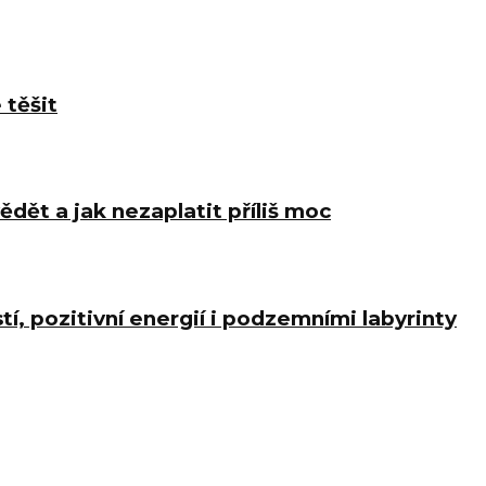
 těšit
ědět a jak nezaplatit příliš moc
í, pozitivní energií i podzemními labyrinty