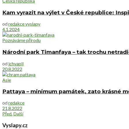
Česká republika
Kam vyrazit na výlet v České republice: Inspi
od
redakce vyslapy
4.1.2024
Poznáváme přírodu
Národní park Timanfaya – tak trochu netradi
od
jchvapil
20.8.2022
Asie
Pattaya – minimum památek, zato krásné mě
od
redakce
21.8.2022
Před.
Další
Vyslapy.cz