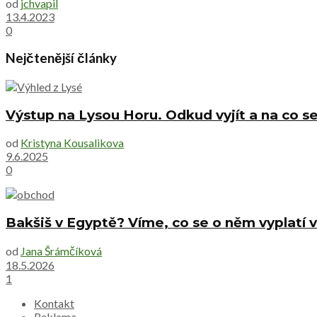
od
jchvapil
13.4.2023
0
Nejčtenější články
Výstup na Lysou Horu. Odkud vyjít a na co se
od
Kristyna Kousalikova
9.6.2025
0
Bakšiš v Egyptě? Víme, co se o něm vyplatí v
od
Jana Šrámčíková
18.5.2026
1
Kontakt
Reklama