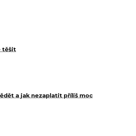
 těšit
ědět a jak nezaplatit příliš moc