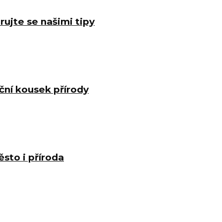
rujte se našimi tipy
ční kousek přírody
sto i příroda