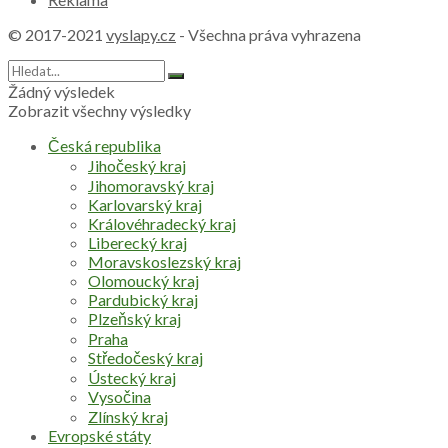
© 2017-2021
vyslapy.cz
- Všechna práva vyhrazena
Žádný výsledek
Zobrazit všechny výsledky
Česká republika
Jihočeský kraj
Jihomoravský kraj
Karlovarský kraj
Královéhradecký kraj
Liberecký kraj
Moravskoslezský kraj
Olomoucký kraj
Pardubický kraj
Plzeňský kraj
Praha
Středočeský kraj
Ústecký kraj
Vysočina
Zlínský kraj
Evropské státy