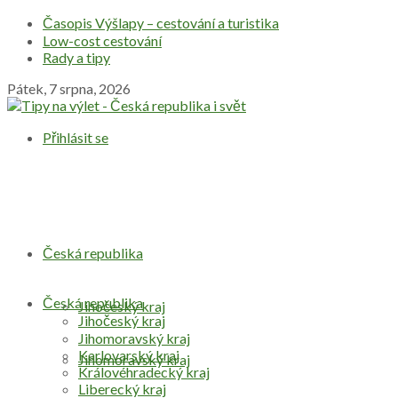
Časopis Výšlapy – cestování a turistika
Low-cost cestování
Rady a tipy
Pátek, 7 srpna, 2026
Přihlásit se
Česká republika
Česká republika
Jihočeský kraj
Jihočeský kraj
Jihomoravský kraj
Karlovarský kraj
Jihomoravský kraj
Královéhradecký kraj
Liberecký kraj