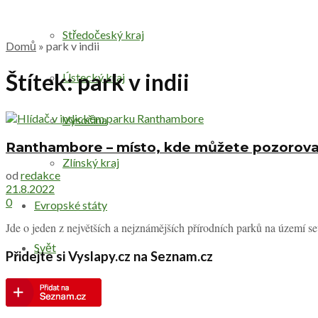
Středočeský kraj
Domů
»
park v indii
Štítek:
park v indii
Ústecký kraj
Vysočina
Ranthambore – místo, kde můžete pozorova
Zlínský kraj
od
redakce
21.8.2022
0
Evropské státy
Jde o jeden z největších a nejznámějších přírodních parků na území se
Svět
Přidejte si Vyslapy.cz na Seznam.cz
Druhy výletů