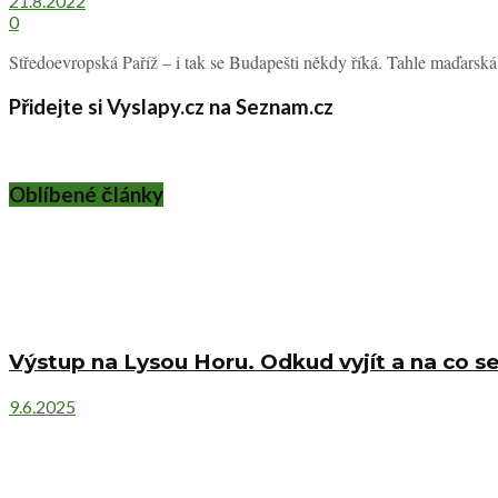
21.8.2022
0
Středoevropská Paříž – i tak se Budapešti někdy říká. Tahle maďars
Přidejte si Vyslapy.cz na Seznam.cz
Oblíbené články
Výstup na Lysou Horu. Odkud vyjít a na co se
9.6.2025