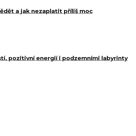
ědět a jak nezaplatit příliš moc
í, pozitivní energií i podzemními labyrinty