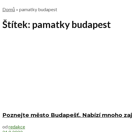
Domů
»
pamatky budapest
Štítek:
pamatky budapest
Poznejte město Budapešť. Nabízí mnoho za
od
redakce