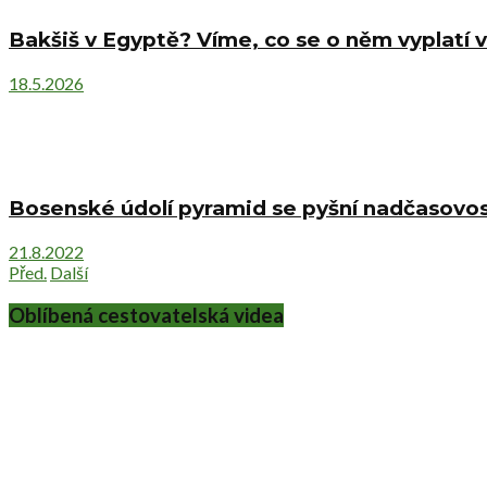
Bakšiš v Egyptě? Víme, co se o něm vyplatí v
18.5.2026
Bosenské údolí pyramid se pyšní nadčasovost
21.8.2022
Před.
Další
Oblíbená cestovatelská videa