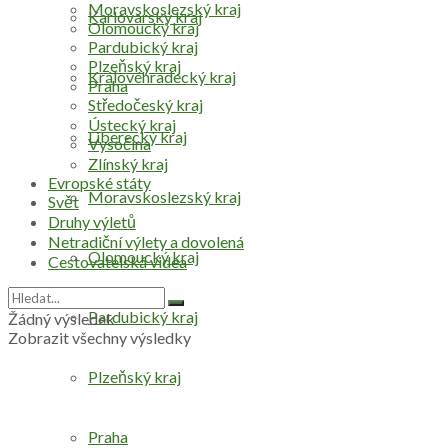
Moravskoslezský kraj
Karlovarský kraj
Olomoucký kraj
Pardubický kraj
Plzeňský kraj
Královéhradecký kraj
Praha
Středočeský kraj
Ústecký kraj
Liberecký kraj
Vysočina
Zlínský kraj
Evropské státy
Moravskoslezský kraj
Svět
Druhy výletů
Netradiční výlety a dovolená
Olomoucký kraj
Cestovatelská videa
Pardubický kraj
Žádný výsledek
Zobrazit všechny výsledky
Plzeňský kraj
Praha