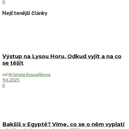
0
Nejčtenější články
Výstup na Lysou Horu. Odkud vyjít a na co
se těšit
od
Kristyna Kousalikova
9.6.2025
0
Bakšiš v Egyptě? Víme, co se o něm vyplatí