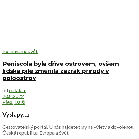
Poznáváme svět
Peniscola byla dříve ostrovem, ovšem
lidská píle změnila zázrak přírody v
poloostrov
od
redakce
20.8.2022
Před.
Další
Vyslapy.cz
Cestovatelský portál. U nás najdete tipy na výlety a dovolenou.
Česká republika, Evropa a Svět