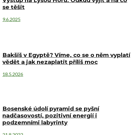
Výstup na Lysou Horu. Odkud vyjít a na co
se těšit
9.6.2025
Bakšiš v Egyptě? Víme, co se o něm vyplatí
vědět a jak nezaplatit příliš moc
18.5.2026
Bosenské údolí pyramid se pyšní
nadčasovostí, pozitivní energií i
podzemními labyrinty
21.8.2022