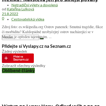
Netradiční výlety a dovolená
od
Kateřina Lulková
21.8.2022
0
Cestovatelská videa
Zdroj foto: es.wikipedia.org Ostrov panenek: Smutná tragédie, fikce
či morbidita? Každopádně neobyčejný ostrov nacházející se v
Mexiku je opředen tajemstvím. ...
Přidejte si Vyslapy.cz na Seznam.cz
Žádný výsledek
Zobrazit všechny výsledky
Oblíbené články