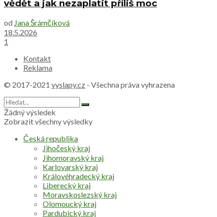
vědět a jak nezaplatit příliš moc
od
Jana Šrámčíková
18.5.2026
1
Kontakt
Reklama
© 2017-2021
vyslapy.cz
- Všechna práva vyhrazena
Žádný výsledek
Zobrazit všechny výsledky
Česká republika
Jihočeský kraj
Jihomoravský kraj
Karlovarský kraj
Královéhradecký kraj
Liberecký kraj
Moravskoslezský kraj
Olomoucký kraj
Pardubický kraj