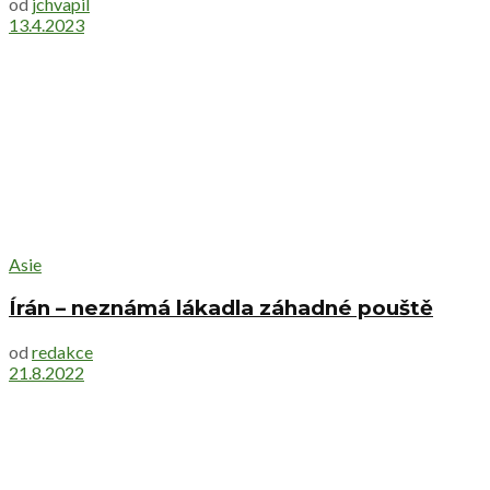
od
jchvapil
13.4.2023
Asie
Írán – neznámá lákadla záhadné pouště
od
redakce
21.8.2022