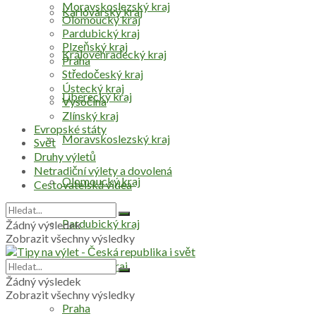
Moravskoslezský kraj
Karlovarský kraj
Olomoucký kraj
Pardubický kraj
Plzeňský kraj
Královéhradecký kraj
Praha
Středočeský kraj
Ústecký kraj
Liberecký kraj
Vysočina
Zlínský kraj
Evropské státy
Moravskoslezský kraj
Svět
Druhy výletů
Netradiční výlety a dovolená
Olomoucký kraj
Cestovatelská videa
Pardubický kraj
Žádný výsledek
Zobrazit všechny výsledky
Plzeňský kraj
Žádný výsledek
Zobrazit všechny výsledky
Praha