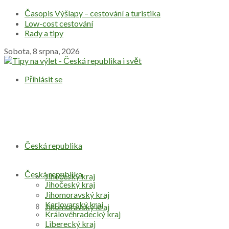
Časopis Výšlapy – cestování a turistika
Low-cost cestování
Rady a tipy
Sobota, 8 srpna, 2026
Přihlásit se
Česká republika
Česká republika
Jihočeský kraj
Jihočeský kraj
Jihomoravský kraj
Karlovarský kraj
Jihomoravský kraj
Královéhradecký kraj
Liberecký kraj