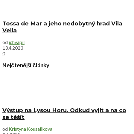
Tossa de Mar a jeho nedobytný hrad Vila
Vella
od
jchvapil
13.4.2023
0
Nejčtenější články
Výstup na Lysou Horu. Odkud vyjít a na co
se těšit
od
Kristyna Kousalikova