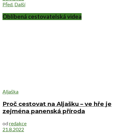
Před.
Další
Oblíbená cestovatelská videa
Aljaška
Proč cestovat na Aljašku – ve hře je
zejména panenská příroda
od
redakce
21.8.2022