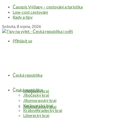
Časopis Výšlapy – cestování a turistika
Low-cost cestování
Rady a tipy
Sobota, 8 srpna, 2026
Přihlásit se
Česká republika
Česká republika
Jihočeský kraj
Jihočeský kraj
Jihomoravský kraj
Karlovarský kraj
Jihomoravský kraj
Královéhradecký kraj
Liberecký kraj