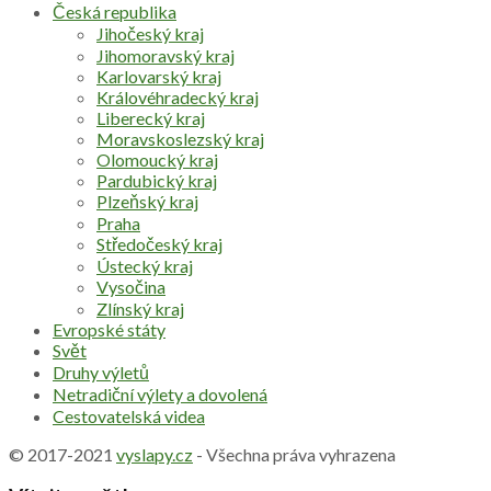
Česká republika
Jihočeský kraj
Jihomoravský kraj
Karlovarský kraj
Královéhradecký kraj
Liberecký kraj
Moravskoslezský kraj
Olomoucký kraj
Pardubický kraj
Plzeňský kraj
Praha
Středočeský kraj
Ústecký kraj
Vysočina
Zlínský kraj
Evropské státy
Svět
Druhy výletů
Netradiční výlety a dovolená
Cestovatelská videa
© 2017-2021
vyslapy.cz
- Všechna práva vyhrazena