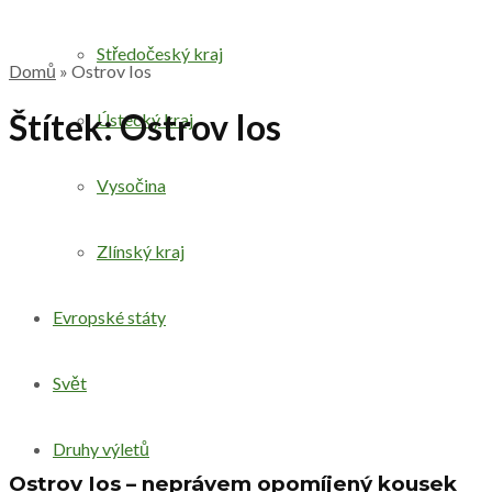
Středočeský kraj
Domů
»
Ostrov Ios
Štítek:
Ostrov Ios
Ústecký kraj
Vysočina
Zlínský kraj
Evropské státy
Svět
Druhy výletů
Ostrov Ios – neprávem opomíjený kousek