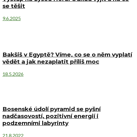
se těšit
9.6.2025
Bakšiš v Egyptě? Víme, co se o něm vyplatí
vědět a jak nezaplatit příliš moc
18.5.2026
Bosenské údolí pyramid se pyšní
nadčasovostí, pozitivní energií i
podzemními labyrinty
21.8.2022