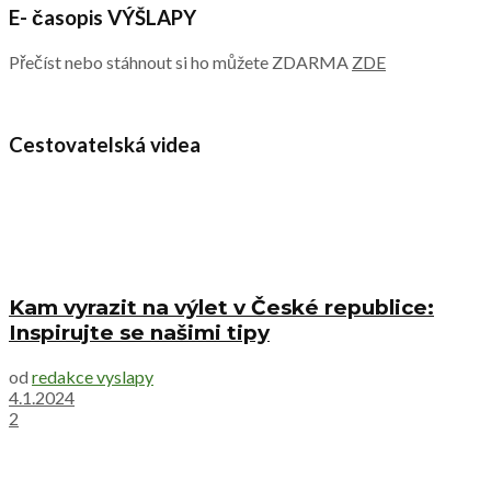
E- časopis VÝŠLAPY
Přečíst nebo stáhnout si ho můžete ZDARMA
ZDE
Cestovatelská videa
Kam vyrazit na výlet v České republice:
Inspirujte se našimi tipy
od
redakce vyslapy
4.1.2024
2