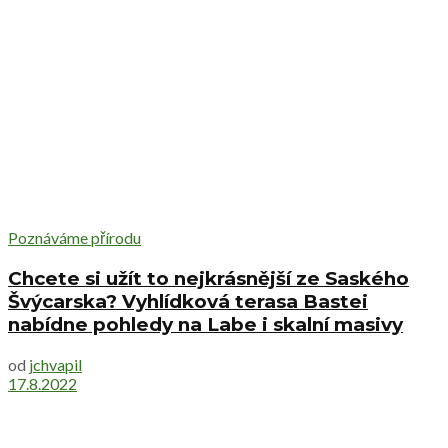
Poznáváme přírodu
Chcete si užít to nejkrásnější ze Saského
Švýcarska? Vyhlídková terasa Bastei
nabídne pohledy na Labe i skalní masivy
od
jchvapil
17.8.2022