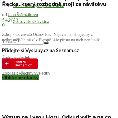
Řecka, který rozhodně stojí za návštěvu
Netradiční výlety a dovolená
od
Jana Šrámčíková
5.4.2023
Cestovatelská videa
0
Zdroj foto: envato Ostrov Ios: Najdete na něm jedny z
nejkrásnějších pláží v Evropě. Ale přesto na nich není tolik ...
Přidejte si Vyslapy.cz na Seznam.cz
Žádný výsledek
Zobrazit všechny výsledky
Oblíbené články
Výstup na Lysou Horu. Odkud vyjít a na co