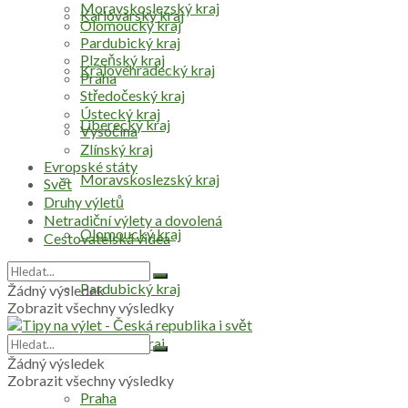
Moravskoslezský kraj
Karlovarský kraj
Olomoucký kraj
Pardubický kraj
Plzeňský kraj
Královéhradecký kraj
Praha
Středočeský kraj
Ústecký kraj
Liberecký kraj
Vysočina
Zlínský kraj
Evropské státy
Moravskoslezský kraj
Svět
Druhy výletů
Netradiční výlety a dovolená
Olomoucký kraj
Cestovatelská videa
Pardubický kraj
Žádný výsledek
Zobrazit všechny výsledky
Plzeňský kraj
Žádný výsledek
Zobrazit všechny výsledky
Praha