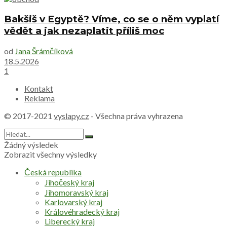
Bakšiš v Egyptě? Víme, co se o něm vyplatí
vědět a jak nezaplatit příliš moc
od
Jana Šrámčíková
18.5.2026
1
Kontakt
Reklama
© 2017-2021
vyslapy.cz
- Všechna práva vyhrazena
Žádný výsledek
Zobrazit všechny výsledky
Česká republika
Jihočeský kraj
Jihomoravský kraj
Karlovarský kraj
Královéhradecký kraj
Liberecký kraj