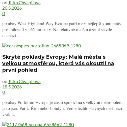
od
Jitka Chvapilova
20.5.2026
0
pixabay West Highland Way Evropa patří mezi nejlepší kontinenty
pro milovníky pěší turistiky. Na relativně malém území se zde
nachází ...
Skryté poklady Evropy: Malá města s
velkou atmosférou, která vás okouzlí na
první pohled
od
Jitka Chvapilova
18.5.2026
0
pixabay Portofino Evropa je často spojována s velkými metropolemi,
jako jsou Paříž, Řím nebo Londýn. Vedle těchto slavných destinací
však ...