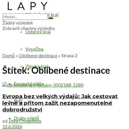
Středočeský kraj
Žádný výsledek
Zobrazit všechny výsledky
Ústecký kraj
Vysočina
Domů
»
Oblíbené destinace
»
Strana 2
Zlínský kraj
Štítek:
Oblíbené destinace
Evropské státy
Evropa bez velkých výdajů: Jak cestovat
Svět
levně a přitom zažít nezapomenutelné
dobrodružství
Druhy výletů
od
Jitka Chvapilova
12.6.2026