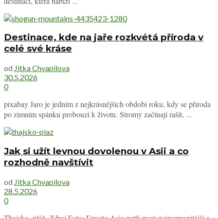
destinaci, která nabízí ...
Destinace, kde na jaře rozkvétá příroda v
celé své kráse
od
Jitka Chvapilova
30.5.2026
0
pixabay Jaro je jedním z nejkrásnějších období roku, kdy se příroda
po zimním spánku probouzí k životu. Stromy začínají rašit, ...
Jak si užít levnou dovolenou v Asii a co
rozhodně navštívit
od
Jitka Chvapilova
28.5.2026
0
Thajsko, pláž. Zdroj Foto: Envato Asie patří mezi nejrozmanitější a