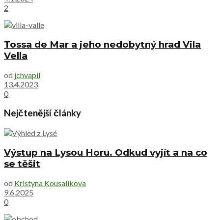
2
Tossa de Mar a jeho nedobytný hrad Vila
Vella
od
jchvapil
13.4.2023
0
Nejčtenější články
Výstup na Lysou Horu. Odkud vyjít a na co
se těšit
od
Kristyna Kousalikova
9.6.2025
0