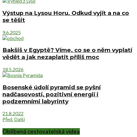
Výstup na Lysou Horu. Odkud vyjít a na co
se těšit
9.6.2025
Bakšiš v Egyptě? Víme, co se o něm vyplatí
vědět a jak nezaplatit příliš moc
18.5.2026
Bosenské údolí pyramid se pyšní
nadčasovostí, pozitivní energií i
podzemními labyrinty
21.8.2022
Před.
Další
Oblíbená cestovatelská videa