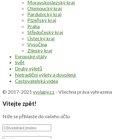
Moravskoslezský kraj
Olomoucký kraj
Pardubický kraj
Plzeňský kraj
Praha
Středočeský kraj
Ústecký kraj
Vysočina
Zlínský kraj
Evropské státy
Svět
Druhy výletů
Netradiční výlety a dovolená
Cestovatelská videa
© 2017-2021
vyslapy.cz
- Všechna práva vyhrazena
Vítejte zpět!
Níže se přihlaste do vašeho účtu