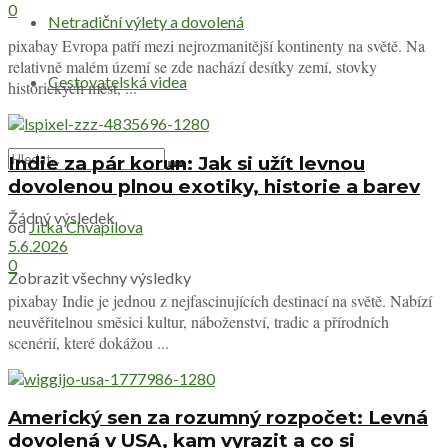
0
Netradiční výlety a dovolená
pixabay Evropa patří mezi nejrozmanitější kontinenty na světě. Na
relativně malém území se zde nachází desítky zemí, stovky
Cestovatelská videa
historických měst, ...
Indie za pár korun: Jak si užít levnou
dovolenou plnou exotiky, historie a barev
Žádný výsledek
od
Jitka Chvapilova
5.6.2026
0
Zobrazit všechny výsledky
pixabay Indie je jednou z nejfascinujících destinací na světě. Nabízí
neuvěřitelnou směsici kultur, náboženství, tradic a přírodních
scenérií, které dokážou ...
Americký sen za rozumný rozpočet: Levná
dovolená v USA, kam vyrazit a co si