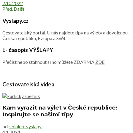
2.10.2022
Před.
Další
Vyslapy.cz
Cestovatelský portál. U nás najdete tipy na výlety a dovolenou.
Česká republika, Evropa a Svět
E- časopis VÝŠLAPY
Přečíst nebo stáhnout si ho můžete ZDARMA
ZDE
Cestovatelská videa
Kam vyrazit na výlet v České republice:
Inspirujte se našimi tipy
od
redakce vyslapy
4.1.2024