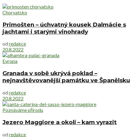
Chorvatsko
Primošten – úchvatný kousek Dalmácie s
jachtami i starými vinohrady
od
redakce
20.8.2022
Evropa
Granada v sobě ukrývá poklad –
nejnavštěvovanější památku ve Španělsku
od
redakce
20.8.2022
Poznáváme přírodu
Jezero Maggiore a okolí – kam vyrazit
od
redakce