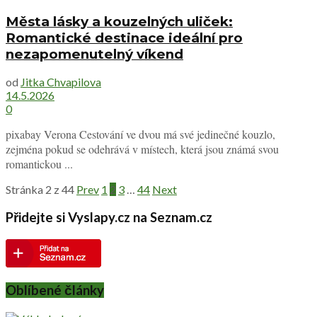
Města lásky a kouzelných uliček:
Romantické destinace ideální pro
nezapomenutelný víkend
od
Jitka Chvapilova
14.5.2026
0
pixabay Verona Cestování ve dvou má své jedinečné kouzlo,
zejména pokud se odehrává v místech, která jsou známá svou
romantickou ...
Stránka 2 z 44
Prev
1
2
3
…
44
Next
Přidejte si Vyslapy.cz na Seznam.cz
Oblíbené články