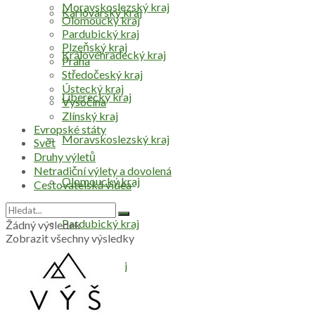
Moravskoslezský kraj
Karlovarský kraj
Olomoucký kraj
Pardubický kraj
Plzeňský kraj
Královéhradecký kraj
Praha
Středočeský kraj
Ústecký kraj
Liberecký kraj
Vysočina
Zlínský kraj
Evropské státy
Moravskoslezský kraj
Svět
Druhy výletů
Netradiční výlety a dovolená
Olomoucký kraj
Cestovatelská videa
Pardubický kraj
Žádný výsledek
Zobrazit všechny výsledky
Plzeňský kraj
Praha