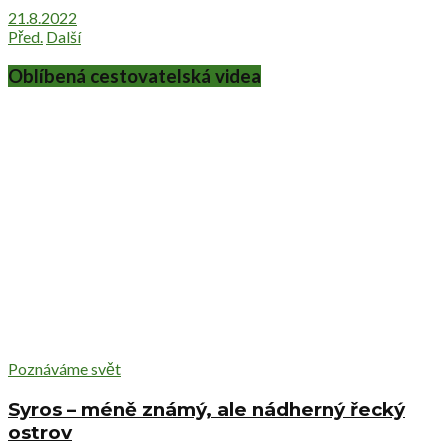
21.8.2022
Před.
Další
Oblíbená cestovatelská videa
Poznáváme svět
Syros – méně známý, ale nádherný řecký
ostrov