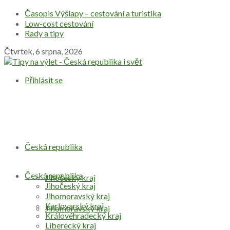
Časopis Výšlapy – cestování a turistika
Low-cost cestování
Rady a tipy
Čtvrtek, 6 srpna, 2026
Přihlásit se
Česká republika
Česká republika
Jihočeský kraj
Jihočeský kraj
Jihomoravský kraj
Karlovarský kraj
Jihomoravský kraj
Královéhradecký kraj
Liberecký kraj