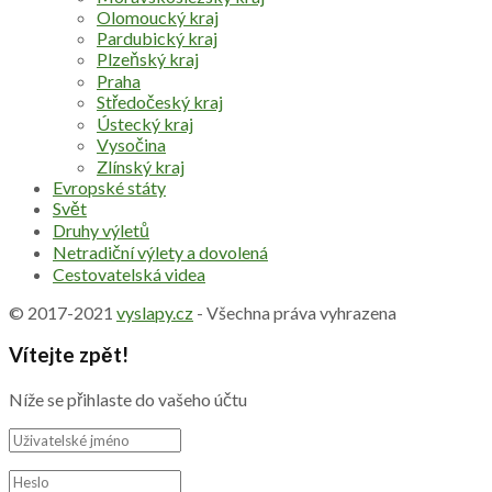
Olomoucký kraj
Pardubický kraj
Plzeňský kraj
Praha
Středočeský kraj
Ústecký kraj
Vysočina
Zlínský kraj
Evropské státy
Svět
Druhy výletů
Netradiční výlety a dovolená
Cestovatelská videa
© 2017-2021
vyslapy.cz
- Všechna práva vyhrazena
Vítejte zpět!
Níže se přihlaste do vašeho účtu