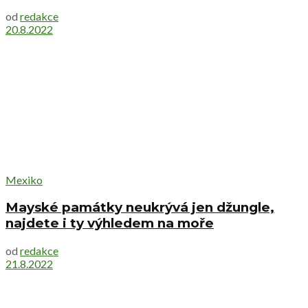
od
redakce
20.8.2022
Mexiko
Mayské památky neukrývá jen džungle,
najdete i ty výhledem na moře
od
redakce
21.8.2022