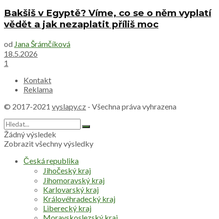
Bakšiš v Egyptě? Víme, co se o něm vyplatí
vědět a jak nezaplatit příliš moc
od
Jana Šrámčíková
18.5.2026
1
Kontakt
Reklama
© 2017-2021
vyslapy.cz
- Všechna práva vyhrazena
Žádný výsledek
Zobrazit všechny výsledky
Česká republika
Jihočeský kraj
Jihomoravský kraj
Karlovarský kraj
Královéhradecký kraj
Liberecký kraj
Moravskoslezský kraj