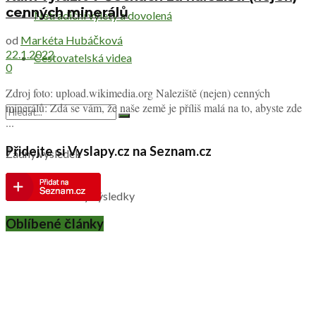
cenných minerálů
Netradiční výlety a dovolená
od
Markéta Hubáčková
22.1.2022
Cestovatelská videa
0
Zdroj foto: upload.wikimedia.org Naleziště (nejen) cenných
minerálů: Zdá se vám, že naše země je příliš malá na to, abyste zde
...
Přidejte si Vyslapy.cz na Seznam.cz
Žádný výsledek
Zobrazit všechny výsledky
Oblíbené články