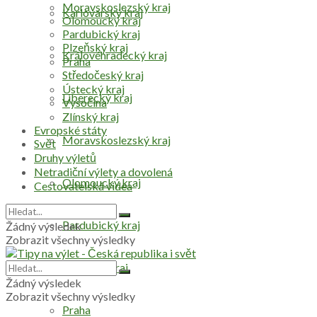
Moravskoslezský kraj
Karlovarský kraj
Olomoucký kraj
Pardubický kraj
Plzeňský kraj
Královéhradecký kraj
Praha
Středočeský kraj
Ústecký kraj
Liberecký kraj
Vysočina
Zlínský kraj
Evropské státy
Moravskoslezský kraj
Svět
Druhy výletů
Netradiční výlety a dovolená
Olomoucký kraj
Cestovatelská videa
Pardubický kraj
Žádný výsledek
Zobrazit všechny výsledky
Plzeňský kraj
Žádný výsledek
Zobrazit všechny výsledky
Praha