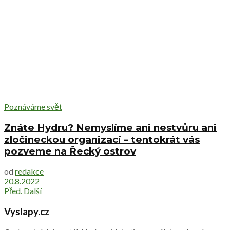
Poznáváme svět
Znáte Hydru? Nemyslíme ani nestvůru ani
zločineckou organizaci – tentokrát vás
pozveme na Řecký ostrov
od
redakce
20.8.2022
Před.
Další
Vyslapy.cz