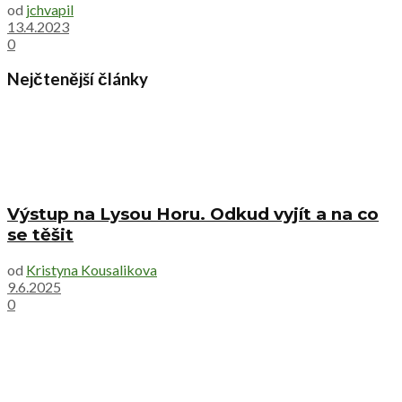
od
jchvapil
13.4.2023
0
Nejčtenější články
Výstup na Lysou Horu. Odkud vyjít a na co
se těšit
od
Kristyna Kousalikova
9.6.2025
0