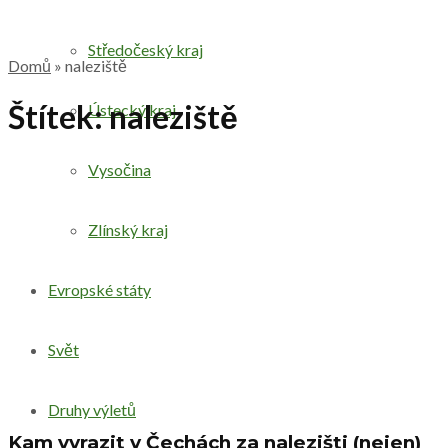
Středočeský kraj
Domů
»
naleziště
Štítek:
naleziště
Ústecký kraj
Vysočina
Zlínský kraj
Evropské státy
Svět
Druhy výletů
Kam vyrazit v Čechách za nalezišti (nejen)