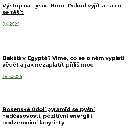
Výstup na Lysou Horu. Odkud vyjít a na co
se těšit
9.6.2025
Bakšiš v Egyptě? Víme, co se o něm vyplatí
vědět a jak nezaplatit příliš moc
18.5.2026
Bosenské údolí pyramid se pyšní
nadčasovostí, pozitivní energií i
podzemními labyrinty