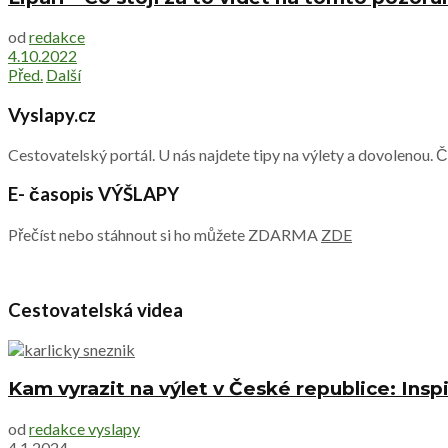
od
redakce
4.10.2022
Před.
Další
Vyslapy.cz
Cestovatelský portál. U nás najdete tipy na výlety a dovolenou. 
E- časopis VÝŠLAPY
Přečíst nebo stáhnout si ho můžete ZDARMA
ZDE
Cestovatelská videa
Kam vyrazit na výlet v České republice: Inspi
od
redakce vyslapy
4.1.2024