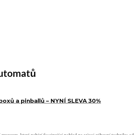
automatů
boxů a pinballů – NYNÍ SLEVA 30%
 muzeum, které nabízí fascinující pohled na vývoj zábavní techniky od .