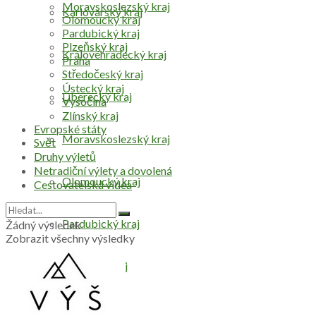
Moravskoslezský kraj
Karlovarský kraj
Olomoucký kraj
Pardubický kraj
Plzeňský kraj
Královéhradecký kraj
Praha
Středočeský kraj
Ústecký kraj
Liberecký kraj
Vysočina
Zlínský kraj
Evropské státy
Moravskoslezský kraj
Svět
Druhy výletů
Netradiční výlety a dovolená
Olomoucký kraj
Cestovatelská videa
Pardubický kraj
Žádný výsledek
Zobrazit všechny výsledky
Plzeňský kraj
Praha