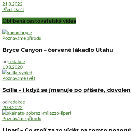
21.8.2022
Před.
Další
Oblíbená cestovatelská videa
Poznáváme přírodu
Bryce Canyon – červené lákadlo Utahu
od
redakce
13.8.2020
Poznáváme svět
Scilla – i když se jmenuje po příšeře, dovolen
od
redakce
20.8.2022
Poznáváme přírodu
Lipari – Co stojí za to vidět na tomto pozo