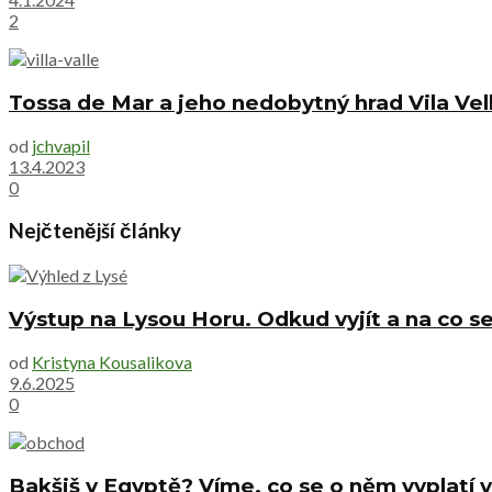
2
Tossa de Mar a jeho nedobytný hrad Vila Vel
od
jchvapil
13.4.2023
0
Nejčtenější články
Výstup na Lysou Horu. Odkud vyjít a na co se
od
Kristyna Kousalikova
9.6.2025
0
Bakšiš v Egyptě? Víme, co se o něm vyplatí v