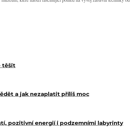
 těšit
ědět a jak nezaplatit příliš moc
í, pozitivní energií i podzemními labyrinty