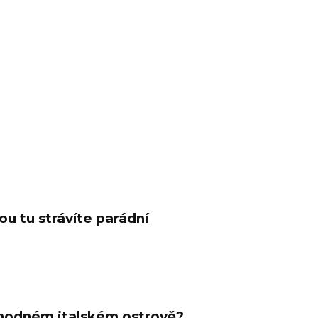
ou tu strávíte parádní
ruhodném italském ostrově?