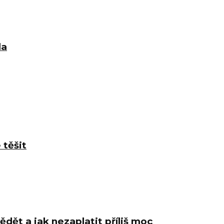
la
 těšit
ědět a jak nezaplatit příliš moc