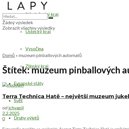
Středočeský kraj
Žádný výsledek
Zobrazit všechny výsledky
Ústecký kraj
Vysočina
Domů
»
muzeum pinballových automatů
Zlínský kraj
Štítek:
muzeum pinballových 
Evropské státy
Terra Technica Hatě – největší muzeum juke
Svět
od
jchvapil
2.2.2025
Druhy výletů
0
Fotografie použita se svolením dognet Terra Technica Hatě je unikátní