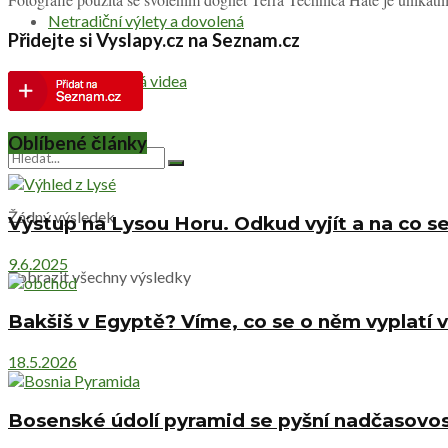
Netradiční výlety a dovolená
Přidejte si Vyslapy.cz na Seznam.cz
Cestovatelská videa
Oblíbené články
Žádný výsledek
Výstup na Lysou Horu. Odkud vyjít a na co se
9.6.2025
Zobrazit všechny výsledky
Bakšiš v Egyptě? Víme, co se o něm vyplatí v
18.5.2026
Bosenské údolí pyramid se pyšní nadčasovost