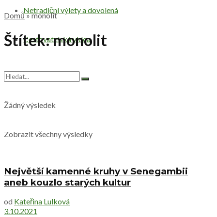
Netradiční výlety a dovolená
Domů
»
monolit
Štítek:
monolit
Cestovatelská videa
Žádný výsledek
Zobrazit všechny výsledky
Největší kamenné kruhy v Senegambii
aneb kouzlo starých kultur
od
Kateřina Lulková
3.10.2021