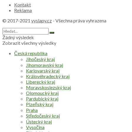
Kontakt
Reklama
© 2017-2021
vyslapy.cz
- Všechna práva vyhrazena
Žádný výsledek
Zobrazit všechny výsledky
Česká republika
Jihočeský kraj
Jihomoravský kraj
Karlovarský kraj
Královéhradecký kraj
Liberecký kraj
Moravskoslezský kraj
Olomoucký kraj
Pardubický kraj
Plzeňský kraj
Praha
Středočeský kraj
Ústecký kraj
Vysočina