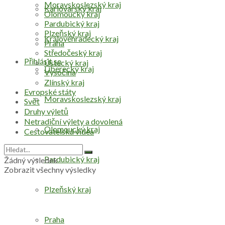
Moravskoslezský kraj
Karlovarský kraj
Olomoucký kraj
Pardubický kraj
Plzeňský kraj
Královéhradecký kraj
Praha
Středočeský kraj
Přihlásit se
Ústecký kraj
Liberecký kraj
Vysočina
Zlínský kraj
Evropské státy
Moravskoslezský kraj
Svět
Druhy výletů
Netradiční výlety a dovolená
Olomoucký kraj
Cestovatelská videa
Pardubický kraj
Žádný výsledek
Zobrazit všechny výsledky
Plzeňský kraj
Praha