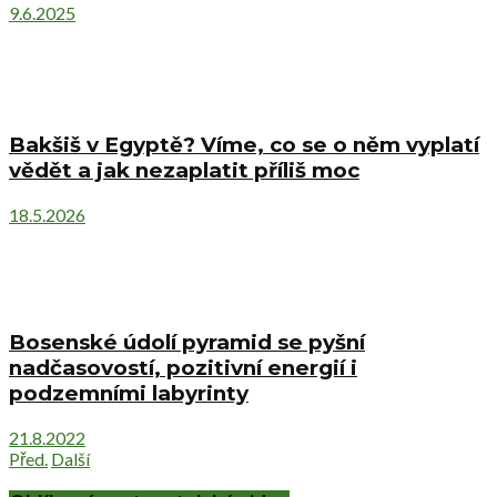
9.6.2025
Bakšiš v Egyptě? Víme, co se o něm vyplatí
vědět a jak nezaplatit příliš moc
18.5.2026
Bosenské údolí pyramid se pyšní
nadčasovostí, pozitivní energií i
podzemními labyrinty
21.8.2022
Před.
Další