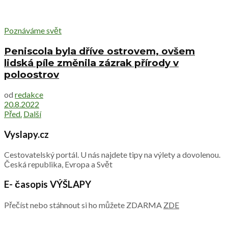
Poznáváme svět
Peniscola byla dříve ostrovem, ovšem
lidská píle změnila zázrak přírody v
poloostrov
od
redakce
20.8.2022
Před.
Další
Vyslapy.cz
Cestovatelský portál. U nás najdete tipy na výlety a dovolenou.
Česká republika, Evropa a Svět
E- časopis VÝŠLAPY
Přečíst nebo stáhnout si ho můžete ZDARMA
ZDE