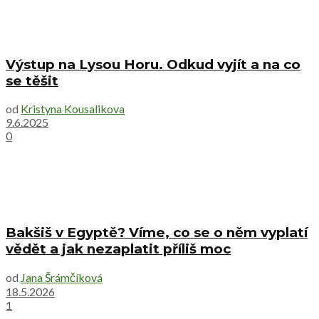
Výstup na Lysou Horu. Odkud vyjít a na co
se těšit
od
Kristyna Kousalikova
9.6.2025
0
Bakšiš v Egyptě? Víme, co se o něm vyplatí
vědět a jak nezaplatit příliš moc
od
Jana Šrámčíková
18.5.2026
1