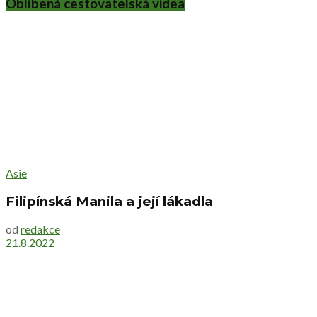
Oblíbená cestovatelská videa
Asie
Filipínská Manila a její lákadla
od
redakce
21.8.2022