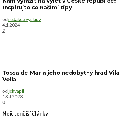
Kam vyrazit na výlet v České republice:
Inspirujte se našimi tipy
od
redakce vyslapy
4.1.2024
2
Tossa de Mar a jeho nedobytný hrad Vila
Vella
od
jchvapil
13.4.2023
0
Nejčtenější články