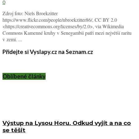
0
Zdroj foto: Niels Broekzitter
https://www.flickr.com/people/nbroekzitter86/, CC BY 2.0
<https://creativecommons.org/licenses/by/2.0>, via Wikimedia
Commons Kamenné kruhy v Senegambii patří mezi největší raritu
v zemi. ...
Přidejte si Vyslapy.cz na Seznam.cz
Oblíbené články
Výstup na Lysou Horu. Odkud vyjít a na co
se těšit