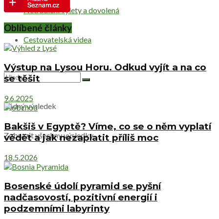
Netradiční výlety a dovolená
Oblíbené články
Cestovatelská videa
Výstup na Lysou Horu. Odkud vyjít a na co
se těšit
9.6.2025
Žádný výsledek
Bakšiš v Egyptě? Víme, co se o něm vyplatí
Zobrazit všechny výsledky
vědět a jak nezaplatit příliš moc
18.5.2026
Bosenské údolí pyramid se pyšní
nadčasovostí, pozitivní energií i
podzemními labyrinty