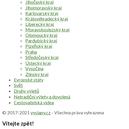
Jihočeský kraj
Jihomoravský kraj
Karlovarský kraj
Královéhradecký kraj
Liberecký kraj
Moravskoslezský kraj
Olomoucký kraj
Pardubický kraj
Plzeňský kraj
Praha
Středočeský kraj
Ústecký kraj
Vysočina
Zlínský kraj
Evropské státy
Svět
Druhy výletů
Netradiční výlety a dovolená
Cestovatelská videa
© 2017-2021
vyslapy.cz
- Všechna práva vyhrazena
Vítejte zpět!