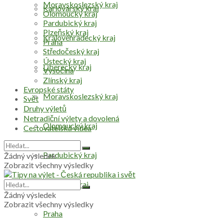
Moravskoslezský kraj
Karlovarský kraj
Olomoucký kraj
Pardubický kraj
Plzeňský kraj
Královéhradecký kraj
Praha
Středočeský kraj
Ústecký kraj
Liberecký kraj
Vysočina
Zlínský kraj
Evropské státy
Moravskoslezský kraj
Svět
Druhy výletů
Netradiční výlety a dovolená
Olomoucký kraj
Cestovatelská videa
Pardubický kraj
Žádný výsledek
Zobrazit všechny výsledky
Plzeňský kraj
Žádný výsledek
Zobrazit všechny výsledky
Praha