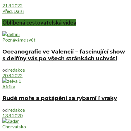
21.8.2022
Před.
Další
Oblíbená cestovatelská videa
Poznáváme svět
Oceanografic ve Valencii – fascinující show
s delfíny vás po všech stránkách uchvátí
od
redakce
20.8.2022
Afrika
Rudé moře a potápění za rybami i vraky
od
redakce
13.8.2020
Chorvatsko