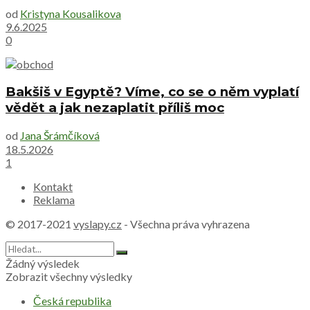
od
Kristyna Kousalikova
9.6.2025
0
Bakšiš v Egyptě? Víme, co se o něm vyplatí
vědět a jak nezaplatit příliš moc
od
Jana Šrámčíková
18.5.2026
1
Kontakt
Reklama
© 2017-2021
vyslapy.cz
- Všechna práva vyhrazena
Žádný výsledek
Zobrazit všechny výsledky
Česká republika