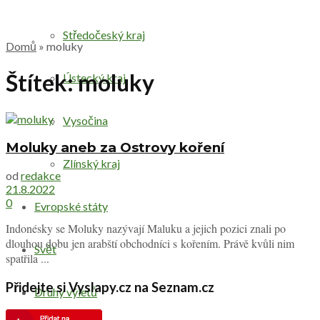
Středočeský kraj
Domů
»
moluky
Štítek:
moluky
Ústecký kraj
Vysočina
Moluky aneb za Ostrovy koření
Zlínský kraj
od
redakce
21.8.2022
0
Evropské státy
Indonésky se Moluky nazývají Maluku a jejich pozici znali po
dlouhou dobu jen arabští obchodníci s kořením. Právě kvůli nim
Svět
spatřila ...
Přidejte si Vyslapy.cz na Seznam.cz
Druhy výletů