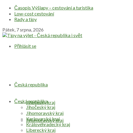
Časopis Výšlapy – cestování a turistika
Low-cost cestování
Rady a tipy
Pátek, 7 srpna, 2026
Přihlásit se
Česká republika
Česká republika
Jihočeský kraj
Jihočeský kraj
Jihomoravský kraj
Karlovarský kraj
Jihomoravský kraj
Královéhradecký kraj
Liberecký kraj