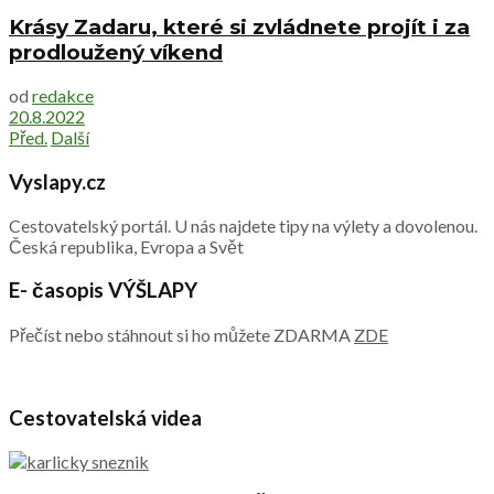
Krásy Zadaru, které si zvládnete projít i za
prodloužený víkend
od
redakce
20.8.2022
Před.
Další
Vyslapy.cz
Cestovatelský portál. U nás najdete tipy na výlety a dovolenou.
Česká republika, Evropa a Svět
E- časopis VÝŠLAPY
Přečíst nebo stáhnout si ho můžete ZDARMA
ZDE
Cestovatelská videa