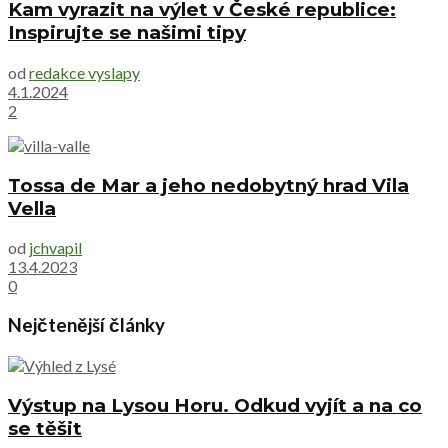
Kam vyrazit na výlet v České republice:
Inspirujte se našimi tipy
od
redakce vyslapy
4.1.2024
2
Tossa de Mar a jeho nedobytný hrad Vila
Vella
od
jchvapil
13.4.2023
0
Nejčtenější články
Výstup na Lysou Horu. Odkud vyjít a na co
se těšit