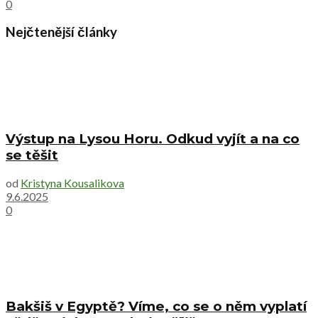
0
Nejčtenější články
Výstup na Lysou Horu. Odkud vyjít a na co
se těšit
od
Kristyna Kousalikova
9.6.2025
0
Bakšiš v Egyptě? Víme, co se o něm vyplatí