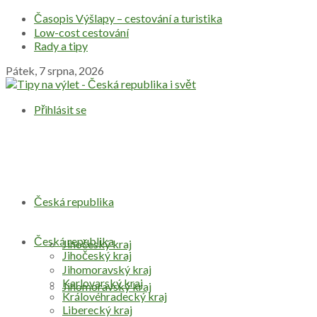
Časopis Výšlapy – cestování a turistika
Low-cost cestování
Rady a tipy
Pátek, 7 srpna, 2026
Přihlásit se
Česká republika
Česká republika
Jihočeský kraj
Jihočeský kraj
Jihomoravský kraj
Karlovarský kraj
Jihomoravský kraj
Královéhradecký kraj
Liberecký kraj