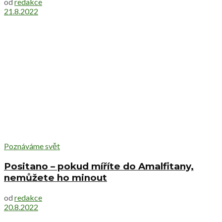
od
redakce
21.8.2022
Poznáváme svět
Positano – pokud míříte do Amalfitany,
nemůžete ho minout
od
redakce
20.8.2022