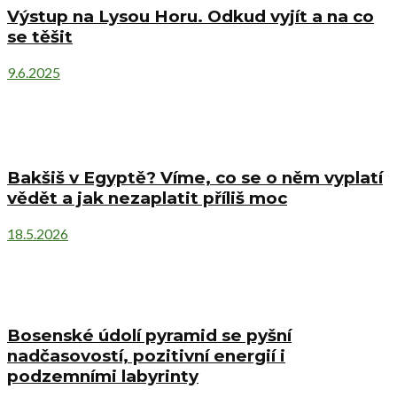
Výstup na Lysou Horu. Odkud vyjít a na co
se těšit
9.6.2025
Bakšiš v Egyptě? Víme, co se o něm vyplatí
vědět a jak nezaplatit příliš moc
18.5.2026
Bosenské údolí pyramid se pyšní
nadčasovostí, pozitivní energií i
podzemními labyrinty