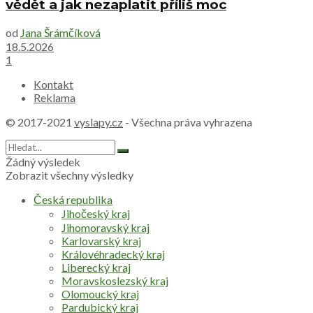
vědět a jak nezaplatit příliš moc
od
Jana Šrámčíková
18.5.2026
1
Kontakt
Reklama
© 2017-2021
vyslapy.cz
- Všechna práva vyhrazena
Žádný výsledek
Zobrazit všechny výsledky
Česká republika
Jihočeský kraj
Jihomoravský kraj
Karlovarský kraj
Královéhradecký kraj
Liberecký kraj
Moravskoslezský kraj
Olomoucký kraj
Pardubický kraj