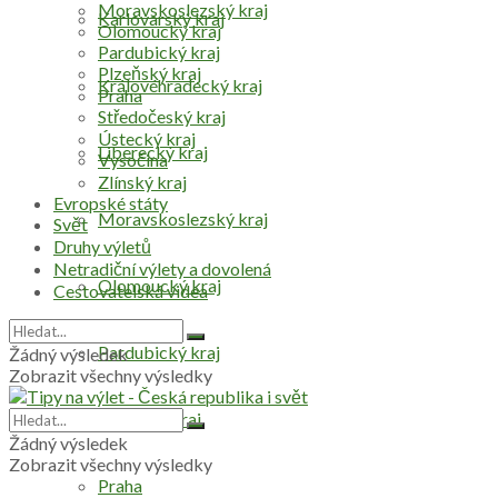
Moravskoslezský kraj
Karlovarský kraj
Olomoucký kraj
Pardubický kraj
Plzeňský kraj
Královéhradecký kraj
Praha
Středočeský kraj
Ústecký kraj
Liberecký kraj
Vysočina
Zlínský kraj
Evropské státy
Moravskoslezský kraj
Svět
Druhy výletů
Netradiční výlety a dovolená
Olomoucký kraj
Cestovatelská videa
Pardubický kraj
Žádný výsledek
Zobrazit všechny výsledky
Plzeňský kraj
Žádný výsledek
Zobrazit všechny výsledky
Praha