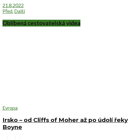
21.8.2022
Před.
Další
Oblíbená cestovatelská videa
Evropa
Irsko – od Cliffs of Moher až po údolí řeky
Boyne