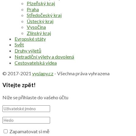
Plzeňský kraj
Praha
Středočeský kraj
Ústecký kraj
Vysočina
Zlínský kraj
Evropské státy
Svět
Druhy výletů
Netradiční výlety a dovolená
Cestovatelská videa
© 2017-2021
vyslapy.cz
- Všechna práva vyhrazena
Vítejte zpět!
Níže se přihlaste do vašeho účtu
Zapamatovat si mě