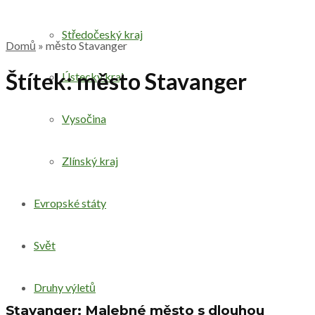
Středočeský kraj
Domů
»
město Stavanger
Štítek:
město Stavanger
Ústecký kraj
Vysočina
Zlínský kraj
Evropské státy
Svět
Druhy výletů
Stavanger: Malebné město s dlouhou