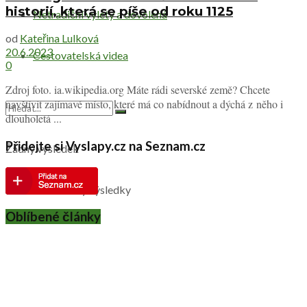
historií, která se píše od roku 1125
Netradiční výlety a dovolená
od
Kateřina Lulková
20.6.2023
Cestovatelská videa
0
Zdroj foto. ia.wikipedia.org Máte rádi severské země? Chcete
navštívit zajímavé místo, které má co nabídnout a dýchá z něho i
dlouholetá ...
Přidejte si Vyslapy.cz na Seznam.cz
Žádný výsledek
Zobrazit všechny výsledky
Oblíbené články