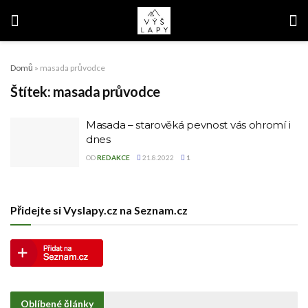
Domů
»
masada průvodce
Štítek:
masada průvodce
Masada – starověká pevnost vás ohromí i
dnes
OD
REDAKCE
21.8.2022
1
Přidejte si Vyslapy.cz na Seznam.cz
Oblíbené články