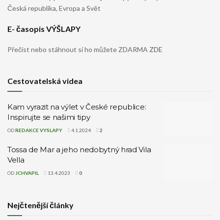
Česká republika, Evropa a Svět
E- časopis VÝŠLAPY
Přečíst nebo stáhnout si ho můžete ZDARMA
ZDE
Cestovatelská videa
Kam vyrazit na výlet v České republice:
Inspirujte se našimi tipy
OD
REDAKCE VYSLAPY
4.1.2024
2
Tossa de Mar a jeho nedobytný hrad Vila
Vella
OD
JCHVAPIL
13.4.2023
0
Nejčtenější články