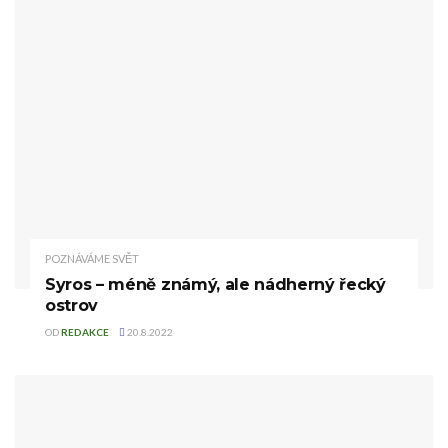
POZNÁVÁME SVĚT
Syros – méně známý, ale nádherný řecký
ostrov
OD
REDAKCE
20.8.2022