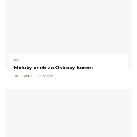
ASIE
Moluky aneb za Ostrovy koření
OD
REDAKCE
21.8.2022