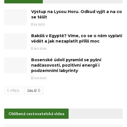
Výstup na Lysou Horu. Odkud vyjít a na co
se těšit
9.6.2025
Bakšiš v Egyptě? Víme, co se o něm vyplatí
vědět a jak nezaplatit příliš moc
18.5.2026
Bosenské údolí pyramid se pyšní
nadčasovostí, pozitivní energií i
podzemními labyrinty
21.8.2022
PŘED.
DALŠÍ
Oblíbená cestovatelská videa