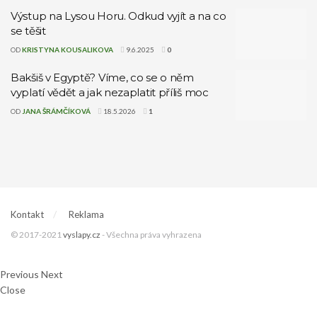
Výstup na Lysou Horu. Odkud vyjít a na co
se těšit
OD
KRISTYNA KOUSALIKOVA
9.6.2025
0
Bakšiš v Egyptě? Víme, co se o něm
vyplatí vědět a jak nezaplatit příliš moc
OD
JANA ŠRÁMČÍKOVÁ
18.5.2026
1
Kontakt
Reklama
© 2017-2021
vyslapy.cz
- Všechna práva vyhrazena
Previous
Next
Close