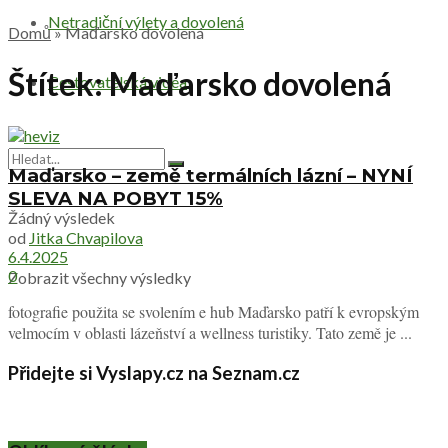
Netradiční výlety a dovolená
Domů
»
Maďarsko dovolená
Štítek:
Maďarsko dovolená
Cestovatelská videa
Maďarsko – země termálních lázní – NYNÍ
SLEVA NA POBYT 15%
Žádný výsledek
od
Jitka Chvapilova
6.4.2025
0
Zobrazit všechny výsledky
fotografie použita se svolením e hub Maďarsko patří k evropským
velmocím v oblasti lázeňství a wellness turistiky. Tato země je ...
Přidejte si Vyslapy.cz na Seznam.cz