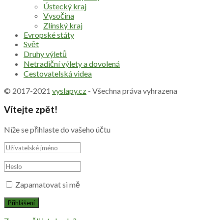
Ústecký kraj
Vysočina
Zlínský kraj
Evropské státy
Svět
Druhy výletů
Netradiční výlety a dovolená
Cestovatelská videa
© 2017-2021
vyslapy.cz
- Všechna práva vyhrazena
Vítejte zpět!
Níže se přihlaste do vašeho účtu
Zapamatovat si mě