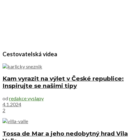
Cestovatelská videa
Kam vyrazit na výlet v České republice:
Inspirujte se našimi tipy
od
redakce vyslapy
4.1.2024
2
Tossa de Mar a jeho nedobytný hrad Vila