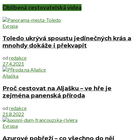
Oblíbená cestovatelská videa
Evropa
Toledo ukrývá spoustu jedinečných krás a
mnohdy dokáže i překvapit
od
redakce
27.4.2021
Aljaška
Proč cestovat na Aljašku – ve hře je
zejména panenská příroda
od
redakce
21.8.2022
Evropa
Azurové pobřeží – co všechno do něj