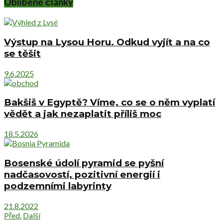
Oblíbené články
Výstup na Lysou Horu. Odkud vyjít a na co
se těšit
9.6.2025
Bakšiš v Egyptě? Víme, co se o něm vyplatí
vědět a jak nezaplatit příliš moc
18.5.2026
Bosenské údolí pyramid se pyšní
nadčasovostí, pozitivní energií i
podzemními labyrinty
21.8.2022
Před.
Další