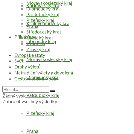
Moravskoslezský kraj
Karlovarský kraj
Olomoucký kraj
Pardubický kraj
Plzeňský kraj
Královéhradecký kraj
Praha
Středočeský kraj
Přihlásit se
Ústecký kraj
Liberecký kraj
Vysočina
Zlínský kraj
Evropské státy
Moravskoslezský kraj
Svět
Druhy výletů
Netradiční výlety a dovolená
Olomoucký kraj
Cestovatelská videa
Pardubický kraj
Žádný výsledek
Zobrazit všechny výsledky
Plzeňský kraj
Praha