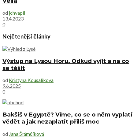
Vella
od
jchvapil
13.4.2023
0
Nejčtenější články
Výstup na Lysou Horu. Odkud vyjít a na co
se těšit
od
Kristyna Kousalikova
9.6.2025
0
Bakšiš v Egyptě? Víme, co se o něm vyplatí
vědět a jak nezaplatit příliš moc
od
Jana Šrámčíková