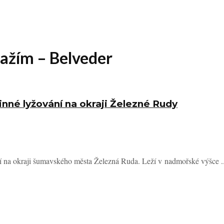
ražím – Belveder
inné lyžování na okraji Železné Rudy
zí na okraji šumavského města Železná Ruda. Leží v nadmořské výšce ..