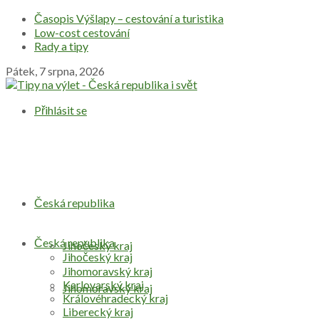
Časopis Výšlapy – cestování a turistika
Low-cost cestování
Rady a tipy
Pátek, 7 srpna, 2026
Přihlásit se
Česká republika
Česká republika
Jihočeský kraj
Jihočeský kraj
Jihomoravský kraj
Karlovarský kraj
Jihomoravský kraj
Královéhradecký kraj
Liberecký kraj