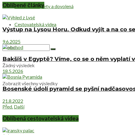
Oblíbené články
Netradiční výlety a dovolená
Cestovatelská videa
Výstup na Lysou Horu. Odkud vyjít a na co se
9.6.2025
Bakšiš v Egyptě? Víme, co se o něm vyplatí v
Žádný výsledek
18.5.2026
Zobrazit všechny výsledky
Bosenské údolí pyramid se pyšní nadčasovost
21.8.2022
Před.
Další
Oblíbená cestovatelská videa