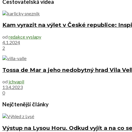
Cestovatelská videa
Kam vyrazit na výlet v České republice: Inspi
od
redakce vyslapy
4.1.2024
2
Tossa de Mar a jeho nedobytný hrad Vila Vel
od
jchvapil
13.4.2023
0
Nejčtenější články
Výstup na Lysou Horu. Odkud vyjít a na co se