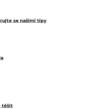
rujte se našimi tipy
la
 těšit