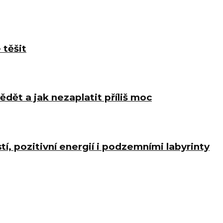
 těšit
ědět a jak nezaplatit příliš moc
í, pozitivní energií i podzemními labyrinty