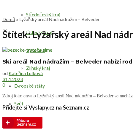
Středočeský kraj
Domů
»
Lyžařský areál Nad nádražím – Belveder
Štítek:
Lyžařský areál Nad nád
Ústecký kraj
Vysočina
Ski areál Nad nádražím – Belveder nabízí rod
Zlínský kraj
od
Kateřina Lulková
31.1.2023
0
Evropské státy
Zdroj foto: envato Lyžařský areál Nad nádražím – Belveder se nachá
Svět
Přidejte si Vyslapy.cz na Seznam.cz
Druhy výletů