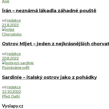
Asie
Írán – neznámá lákadla záhadné pouště
od
redakce
21.8.2022
Chorvatsko
Ostrov Mljet – jeden z nejkrásnějších chorv
od
redakce
20.8.2022
Poznáváme svět
Sardinie – italský ostrov jako z pohádky
od
redakce
12.10.2022
Před.
Další
Vyslapy.cz