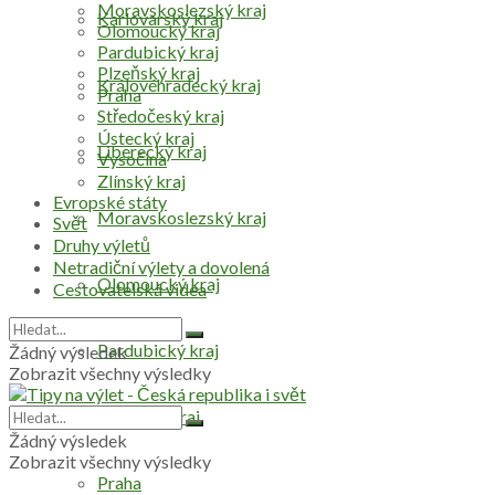
Moravskoslezský kraj
Karlovarský kraj
Olomoucký kraj
Pardubický kraj
Plzeňský kraj
Královéhradecký kraj
Praha
Středočeský kraj
Ústecký kraj
Liberecký kraj
Vysočina
Zlínský kraj
Evropské státy
Moravskoslezský kraj
Svět
Druhy výletů
Netradiční výlety a dovolená
Olomoucký kraj
Cestovatelská videa
Pardubický kraj
Žádný výsledek
Zobrazit všechny výsledky
Plzeňský kraj
Žádný výsledek
Zobrazit všechny výsledky
Praha