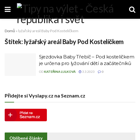
Domů
»
lyžařský areál Baby Pod Kostelíčkem
Štítek:
lyžařský areál Baby Pod Kostelíčkem
Sjezdovka Baby Třebíč – Pod kostelíčkem
je určena pro lyžování dětí a začátečníků
OD
KATEŘINA LULKOVÁ
3.3.2023
0
Přidejte si Vyslapy.cz na Seznam.cz
Oblíbené články