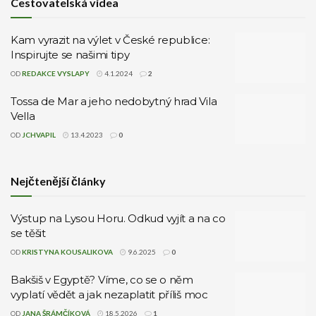
Cestovatelská videa
Kam vyrazit na výlet v České republice:
Inspirujte se našimi tipy
OD
REDAKCE VYSLAPY
4.1.2024
2
Tossa de Mar a jeho nedobytný hrad Vila
Vella
OD
JCHVAPIL
13.4.2023
0
Nejčtenější články
Výstup na Lysou Horu. Odkud vyjít a na co
se těšit
OD
KRISTYNA KOUSALIKOVA
9.6.2025
0
Bakšiš v Egyptě? Víme, co se o něm
vyplatí vědět a jak nezaplatit příliš moc
OD
JANA ŠRÁMČÍKOVÁ
18.5.2026
1