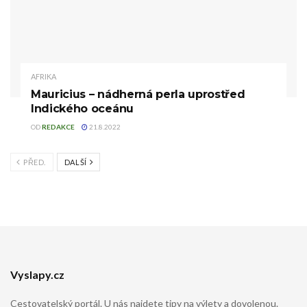
AFRIKA
Mauricius – nádherná perla uprostřed
Indického oceánu
OD
REDAKCE
21.8.2022
PŘED.
DALŠÍ
Vyslapy.cz
Cestovatelský portál. U nás najdete tipy na výlety a dovolenou.