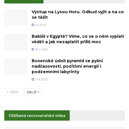
Výstup na Lysou Horu. Odkud vyjít a na co
se těšit
9.6.2025
Bakšiš v Egyptě? Víme, co se o něm vyplatí
vědět a jak nezaplatit příliš moc
18.5.2026
Bosenské údolí pyramid se pyšní
nadčasovostí, pozitivní energií i
podzemními labyrinty
21.8.2022
PŘED.
DALŠÍ
Oblíbená cestovatelská videa