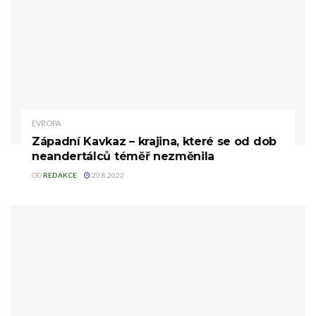
EVROPA
Západní Kavkaz – krajina, které se od dob
neandertálců téměř nezměnila
OD
REDAKCE
20.8.2022