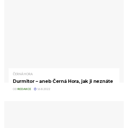
ČERNÁ HORA
Durmitor – aneb Černá Hora, jak ji neznáte
OD
REDAKCE
16.8.2022