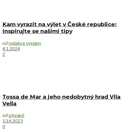
Kam vyrazit na výlet v České republice:
Inspirujte se našimi tipy
od
redakce vyslapy
4.1.2024
2
Tossa de Mar a jeho nedobytný hrad Vila
Vella
od
jchvapil
13.4.2023
0