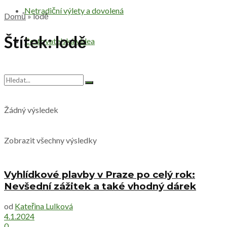
Netradiční výlety a dovolená
Domů
»
lodě
Štítek:
lodě
Cestovatelská videa
Žádný výsledek
Zobrazit všechny výsledky
Vyhlídkové plavby v Praze po celý rok:
Nevšední zážitek a také vhodný dárek
od
Kateřina Lulková
4.1.2024
0