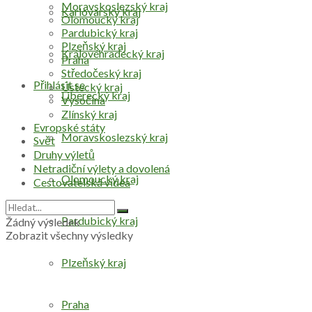
Moravskoslezský kraj
Karlovarský kraj
Olomoucký kraj
Pardubický kraj
Plzeňský kraj
Královéhradecký kraj
Praha
Středočeský kraj
Přihlásit se
Ústecký kraj
Liberecký kraj
Vysočina
Zlínský kraj
Evropské státy
Moravskoslezský kraj
Svět
Druhy výletů
Netradiční výlety a dovolená
Olomoucký kraj
Cestovatelská videa
Pardubický kraj
Žádný výsledek
Zobrazit všechny výsledky
Plzeňský kraj
Praha