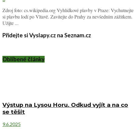
Zdroj foto: cs.wikipedia.org Vyhlídkové plavby v Praze: Vychutnejte
si plavbu lodí po Vltavě. Zavítejte do Prahy za nevšedním zážitkem.
Užijte ...
Přidejte si Vyslapy.cz na Seznam.cz
Oblíbené články
Výstup na Lysou Horu. Odkud vyjít a na co
se těšit
9.6.2025