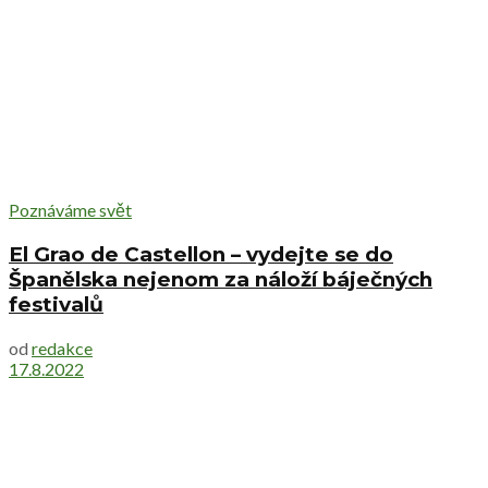
Poznáváme svět
El Grao de Castellon – vydejte se do
Španělska nejenom za náloží báječných
festivalů
od
redakce
17.8.2022