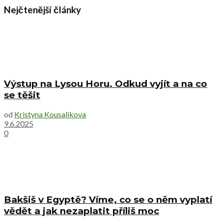
Nejčtenější články
Výstup na Lysou Horu. Odkud vyjít a na co
se těšit
od
Kristyna Kousalikova
9.6.2025
0
Bakšiš v Egyptě? Víme, co se o něm vyplatí
vědět a jak nezaplatit příliš moc