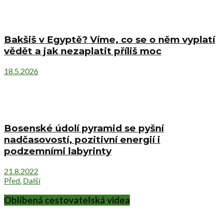
Bakšiš v Egyptě? Víme, co se o něm vyplatí
vědět a jak nezaplatit příliš moc
18.5.2026
Bosenské údolí pyramid se pyšní
nadčasovostí, pozitivní energií i
podzemními labyrinty
21.8.2022
Před.
Další
Oblíbená cestovatelská videa