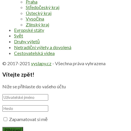
Praha
Středočeský kraj
Ústecký kraj
Vysočina
Zlínský kraj
Evropské státy
Svět
Druhy výletů
Netradiční výlety a dovolená
Cestovatelská videa
© 2017-2021
vyslapy.cz
- Všechna práva vyhrazena
Vítejte zpět!
Níže se přihlaste do vašeho účtu
Zapamatovat si mě