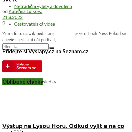
Netradiční výlety a dovolená
od
Kateřina Lulková
21.8.2022
0
Cestovatelská videa
Zdroj foto: cs.wikipedia.org jezero Loch Ness Pokud se
chcete na vlastní oči podívat, ...
Přidejte si Vyslapy.cz na Seznam.cz
Žádný výsledek
Oblíbené články
Zobrazit všechny výsledky
Výstup na Lysou Horu. Odkud vyjít a na co