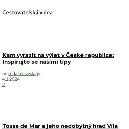
Cestovatelská videa
Kam vyrazit na výlet v České republice:
Inspirujte se našimi tipy
od
redakce vyslapy
4.1.2024
2
Tossa de Mar a jeho nedobytný hrad Vila