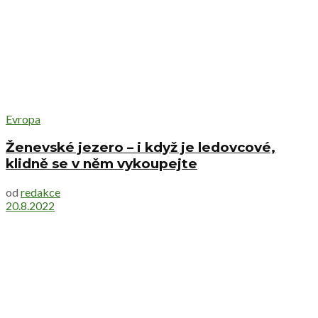
Evropa
Ženevské jezero – i když je ledovcové,
klidně se v něm vykoupejte
od
redakce
20.8.2022