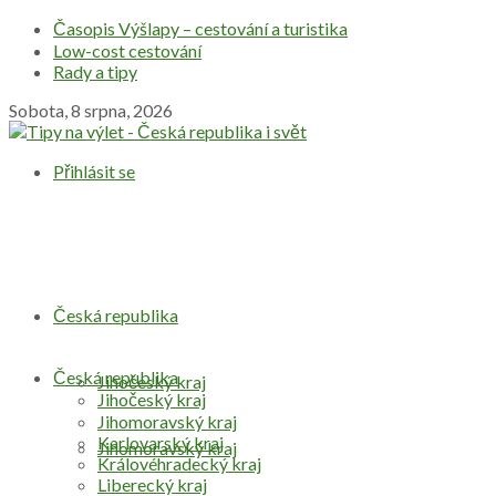
Časopis Výšlapy – cestování a turistika
Low-cost cestování
Rady a tipy
Sobota, 8 srpna, 2026
Přihlásit se
Česká republika
Česká republika
Jihočeský kraj
Jihočeský kraj
Jihomoravský kraj
Karlovarský kraj
Jihomoravský kraj
Královéhradecký kraj
Liberecký kraj