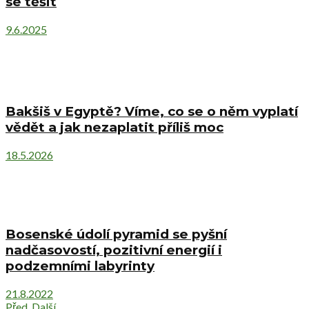
se těšit
9.6.2025
Bakšiš v Egyptě? Víme, co se o něm vyplatí
vědět a jak nezaplatit příliš moc
18.5.2026
Bosenské údolí pyramid se pyšní
nadčasovostí, pozitivní energií i
podzemními labyrinty
21.8.2022
Před.
Další