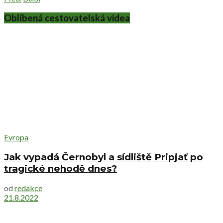
Oblíbená cestovatelská videa
Evropa
Jak vypadá Černobyl a sídliště Pripjať po
tragické nehodě dnes?
od
redakce
21.8.2022