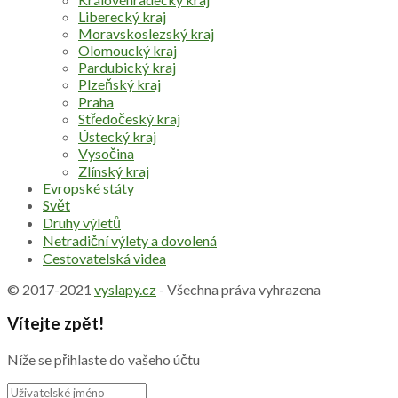
Liberecký kraj
Moravskoslezský kraj
Olomoucký kraj
Pardubický kraj
Plzeňský kraj
Praha
Středočeský kraj
Ústecký kraj
Vysočina
Zlínský kraj
Evropské státy
Svět
Druhy výletů
Netradiční výlety a dovolená
Cestovatelská videa
© 2017-2021
vyslapy.cz
- Všechna práva vyhrazena
Vítejte zpět!
Níže se přihlaste do vašeho účtu