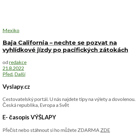
Mexiko
Baja California – nechte se pozvat na
vyhlídkové jízdy po pacifických zátokách
od
redakce
21.8.2022
Před.
Další
Vyslapy.cz
Cestovatelský portál. U nás najdete tipy na výlety a dovolenou.
Česká republika, Evropa a Svět
E- časopis VÝŠLAPY
Přečíst nebo stáhnout si ho můžete ZDARMA
ZDE