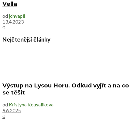
Vella
od
jchvapil
13.4.2023
0
Nejčtenější články
Výstup na Lysou Horu. Odkud vyjít a na co
se těšit
od
Kristyna Kousalikova
9.6.2025
0