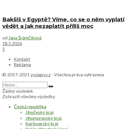
Bakšiš v Egyptě? Víme, co se o něm vyplatí
vědět a jak nezaplatit příliš moc
od
Jana Šrámčíková
18.5.2026
1
Kontakt
Reklama
© 2017-2021
vyslapy.cz
- Všechna práva vyhrazena
Žádný výsledek
Zobrazit všechny výsledky
Česká republika
Jihočeský kraj
Jihomoravský kraj
Karlovarský kraj
Královéhradecký kraj