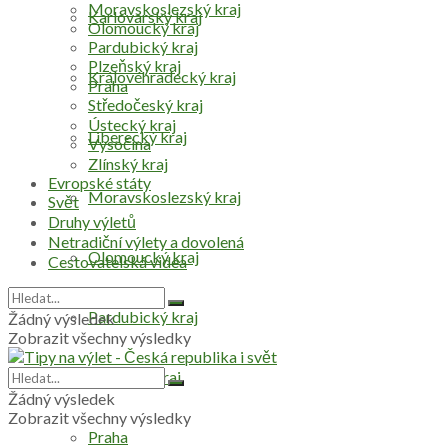
Moravskoslezský kraj
Karlovarský kraj
Olomoucký kraj
Pardubický kraj
Plzeňský kraj
Královéhradecký kraj
Praha
Středočeský kraj
Ústecký kraj
Liberecký kraj
Vysočina
Zlínský kraj
Evropské státy
Moravskoslezský kraj
Svět
Druhy výletů
Netradiční výlety a dovolená
Olomoucký kraj
Cestovatelská videa
Pardubický kraj
Žádný výsledek
Zobrazit všechny výsledky
Plzeňský kraj
Žádný výsledek
Zobrazit všechny výsledky
Praha