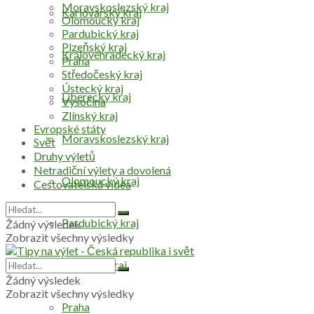
Moravskoslezský kraj
Karlovarský kraj
Olomoucký kraj
Pardubický kraj
Plzeňský kraj
Královéhradecký kraj
Praha
Středočeský kraj
Ústecký kraj
Liberecký kraj
Vysočina
Zlínský kraj
Evropské státy
Moravskoslezský kraj
Svět
Druhy výletů
Netradiční výlety a dovolená
Olomoucký kraj
Cestovatelská videa
Pardubický kraj
Žádný výsledek
Zobrazit všechny výsledky
Plzeňský kraj
Žádný výsledek
Zobrazit všechny výsledky
Praha