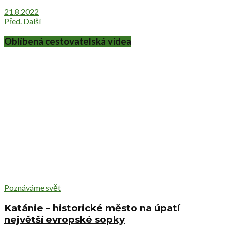
21.8.2022
Před.
Další
Oblíbená cestovatelská videa
Poznáváme svět
Katánie – historické město na úpatí
největší evropské sopky