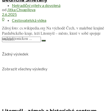
Netradiční výlety a dovolená
od
Jitka Chvapilova
2.6.2025
0
Cestovatelská videa
Zdroj foto: cs.wikipedia.org Na východě Čech, v malebné krajině
Pardubického kraje, leží Litomyšl – město, které v sobě spojuje
architektonickou ...
Žádný výsledek
Zobrazit všechny výsledky
Litomyšl – zámek a historické centrum