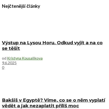
Nejčtenější články
Výstup na Lysou Horu. Odkud vyjít a na co
se těšit
od
Kristyna Kousalikova
9.6.2025
0
Bakšiš v Egyptě? Víme, co se o něm vyplatí
vědět a jak nezaplatit příliš moc