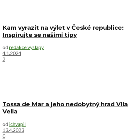
Kam vyrazit na výlet v České republice:
Inspirujte se našimi tipy
od
redakce vyslapy
4.1.2024
2
Tossa de Mar a jeho nedobytný hrad Vila
Vella
od
jchvapil
13.4.2023
0