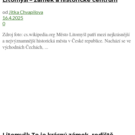
od
Jitka Chvapilova
16.4.2025
0
Zdroj foto: cs.wikipedia.org Město Litomyšl patří mezi nejkrásnější
a nejvýznamnější historická města v České republice. Nachází se ve
východních Čechách, ...
Litomyšl: To je krásný zámek, rodiště