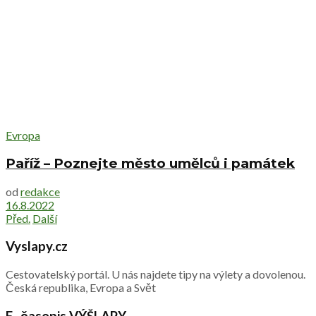
Evropa
Paříž – Poznejte město umělců i památek
od
redakce
16.8.2022
Před.
Další
Vyslapy.cz
Cestovatelský portál. U nás najdete tipy na výlety a dovolenou.
Česká republika, Evropa a Svět
E- časopis VÝŠLAPY