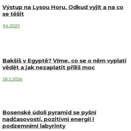
Výstup na Lysou Horu. Odkud vyjít a na co
se těšit
9.6.2025
Bakšiš v Egyptě? Víme, co se o něm vyplatí
vědět a jak nezaplatit příliš moc
18.5.2026
Bosenské údolí pyramid se pyšní
nadčasovostí, pozitivní energií i
podzemními labyrinty