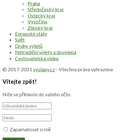
Praha
Středočeský kraj
Ústecký kraj
Vysočina
Zlínský kraj
Evropské státy
Svět
Druhy výletů
Netradiční výlety a dovolená
Cestovatelská videa
© 2017-2021
vyslapy.cz
- Všechna práva vyhrazena
Vítejte zpět!
Níže se přihlaste do vašeho účtu
Zapamatovat si mě