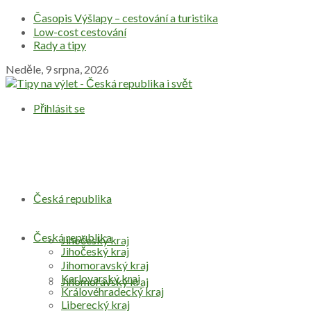
Časopis Výšlapy – cestování a turistika
Low-cost cestování
Rady a tipy
Neděle, 9 srpna, 2026
Přihlásit se
Česká republika
Česká republika
Jihočeský kraj
Jihočeský kraj
Jihomoravský kraj
Karlovarský kraj
Jihomoravský kraj
Královéhradecký kraj
Liberecký kraj