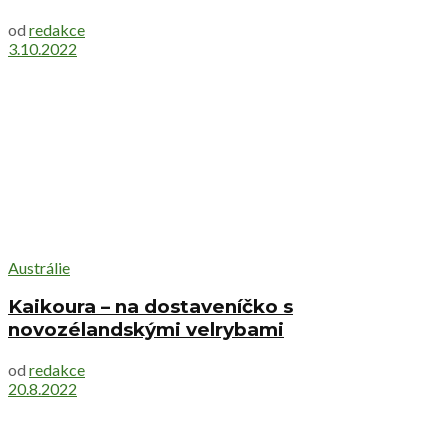
od
redakce
3.10.2022
Austrálie
Kaikoura – na dostaveníčko s
novozélandskými velrybami
od
redakce
20.8.2022