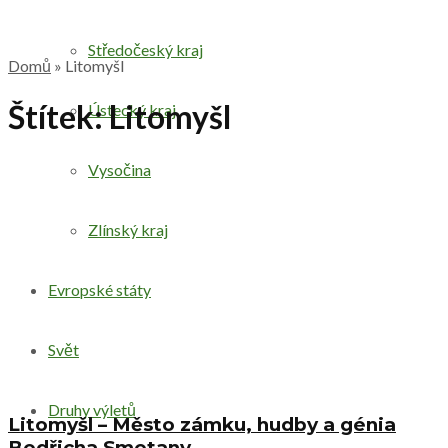
Středočeský kraj
Domů
»
Litomyšl
Štítek:
Litomyšl
Ústecký kraj
Vysočina
Zlínský kraj
Evropské státy
Svět
Druhy výletů
Litomyšl – Město zámku, hudby a génia
Bedřicha Smetany