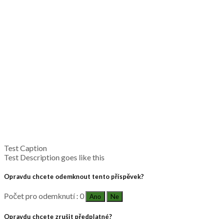
Test Caption
Test Description goes like this
Opravdu chcete odemknout tento příspěvek?
Počet pro odemknutí : 0
Ano
Ne
Opravdu chcete zrušit předplatné?