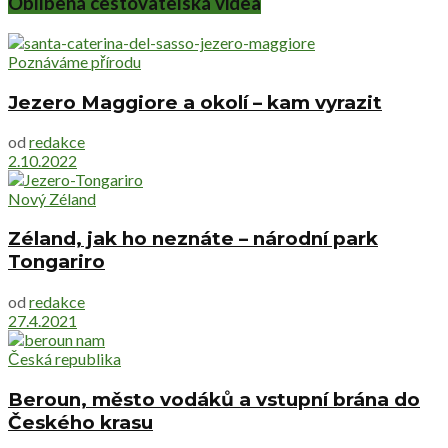
Oblíbená cestovatelská videa
Poznáváme přírodu
Jezero Maggiore a okolí – kam vyrazit
od
redakce
2.10.2022
Nový Zéland
Zéland, jak ho neznáte – národní park
Tongariro
od
redakce
27.4.2021
Česká republika
Beroun, město vodáků a vstupní brána do
Českého krasu