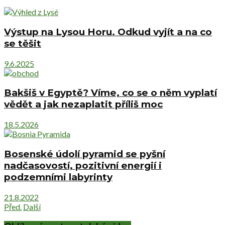
Výstup na Lysou Horu. Odkud vyjít a na co
se těšit
9.6.2025
Bakšiš v Egyptě? Víme, co se o něm vyplatí
vědět a jak nezaplatit příliš moc
18.5.2026
Bosenské údolí pyramid se pyšní
nadčasovostí, pozitivní energií i
podzemními labyrinty
21.8.2022
Před.
Další