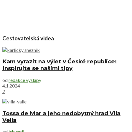
Cestovatelská videa
Kam vyrazit na výlet v České republice:
Inspirujte se našimi tipy
od
redakce vyslapy
4.1.2024
2
Tossa de Mar a jeho nedobytný hrad Vila
Vella
od
jchvapil