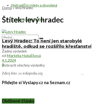
Netradiční výlety a dovolená
Domů
»
levý hradec
Štítek:
levý hradec
Cestovatelská videa
Levý Hradec: To není jen starobylé
hradiště, odkud se rozšířilo křesťanství
Žádný výsledek
od
Markéta Hubáčková
4.1.2024
0
Zobrazit všechny výsledky
Zdroj foto: cs.wikipedia.org ...
Přidejte si Vyslapy.cz na Seznam.cz
Oblíbené články