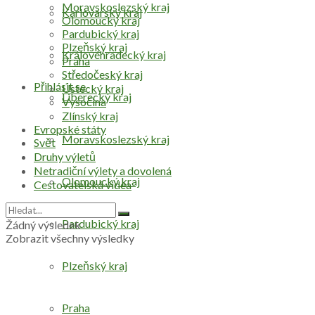
Moravskoslezský kraj
Karlovarský kraj
Olomoucký kraj
Pardubický kraj
Plzeňský kraj
Královéhradecký kraj
Praha
Středočeský kraj
Přihlásit se
Ústecký kraj
Liberecký kraj
Vysočina
Zlínský kraj
Evropské státy
Moravskoslezský kraj
Svět
Druhy výletů
Netradiční výlety a dovolená
Olomoucký kraj
Cestovatelská videa
Pardubický kraj
Žádný výsledek
Zobrazit všechny výsledky
Plzeňský kraj
Praha