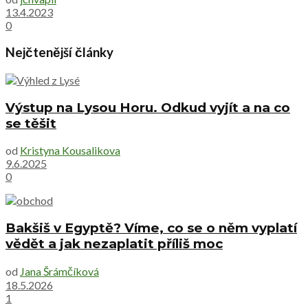
13.4.2023
0
Nejčtenější články
Výstup na Lysou Horu. Odkud vyjít a na co
se těšit
od
Kristyna Kousalikova
9.6.2025
0
Bakšiš v Egyptě? Víme, co se o něm vyplatí
vědět a jak nezaplatit příliš moc
od
Jana Šrámčíková
18.5.2026
1