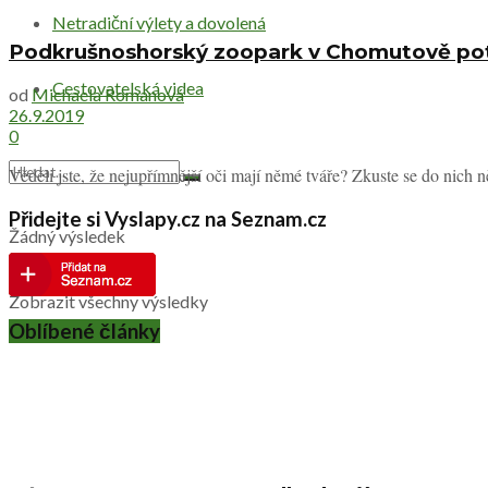
Netradiční výlety a dovolená
Podkrušnoshorský zoopark v Chomutově potě
Cestovatelská videa
od
Michaela Romanová
26.9.2019
0
Věděli jste, že nejupřímnější oči mají němé tváře? Zkuste se do nich ně
Přidejte si Vyslapy.cz na Seznam.cz
Žádný výsledek
Zobrazit všechny výsledky
Oblíbené články