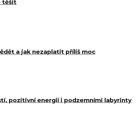
 těšit
ědět a jak nezaplatit příliš moc
í, pozitivní energií i podzemními labyrinty