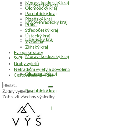
Moravskoslezský kraj
Karlovarský kraj
Olomoucký kraj
Pardubický kraj
Plzeňský kraj
Královéhradecký kraj
Praha
Středočeský kraj
Ústecký kraj
Liberecký kraj
Vysočina
Zlínský kraj
Evropské státy
Moravskoslezský kraj
Svět
Druhy výletů
Netradiční výlety a dovolená
Olomoucký kraj
Cestovatelská videa
Pardubický kraj
Žádný výsledek
Zobrazit všechny výsledky
Plzeňský kraj
Praha