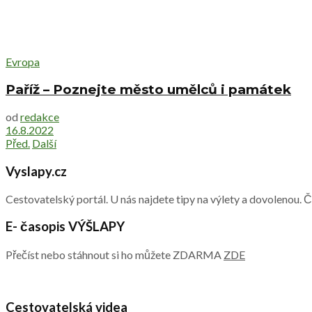
Evropa
Paříž – Poznejte město umělců i památek
od
redakce
16.8.2022
Před.
Další
Vyslapy.cz
Cestovatelský portál. U nás najdete tipy na výlety a dovolenou. 
E- časopis VÝŠLAPY
Přečíst nebo stáhnout si ho můžete ZDARMA
ZDE
Cestovatelská videa