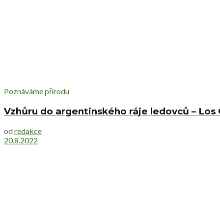
Poznáváme přírodu
Vzhůru do argentinského ráje ledovců – Los 
od
redakce
20.8.2022