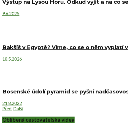
Výstup na Lysou Horu. Odkud vyjít a na co se
9.6.2025
Bakšiš v Egyptě? Víme, co se o něm vyplatí v
18.5.2026
Bosenské údolí pyramid se pyšní nadčasovost
21.8.2022
Před.
Další
Oblíbená cestovatelská videa