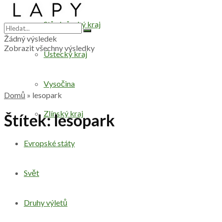
Středočeský kraj
Žádný výsledek
Zobrazit všechny výsledky
Ústecký kraj
Vysočina
Domů
»
lesopark
Zlínský kraj
Štítek:
lesopark
Evropské státy
Svět
Druhy výletů