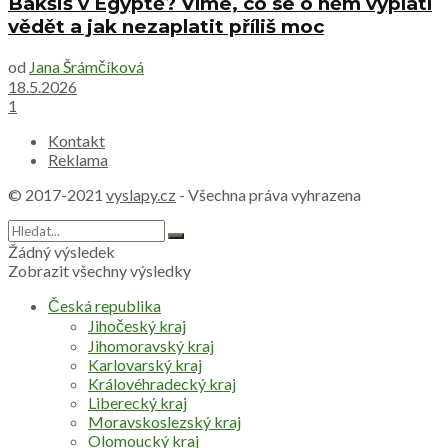
Bakšiš v Egyptě? Víme, co se o něm vyplatí
vědět a jak nezaplatit příliš moc
od
Jana Šrámčíková
18.5.2026
1
Kontakt
Reklama
© 2017-2021
vyslapy.cz
- Všechna práva vyhrazena
Žádný výsledek
Zobrazit všechny výsledky
Česká republika
Jihočeský kraj
Jihomoravský kraj
Karlovarský kraj
Královéhradecký kraj
Liberecký kraj
Moravskoslezský kraj
Olomoucký kraj