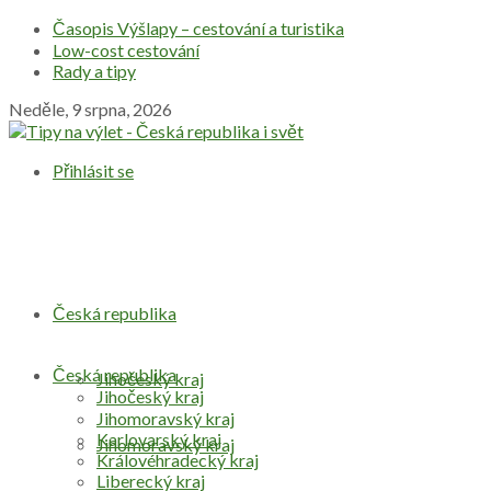
Časopis Výšlapy – cestování a turistika
Low-cost cestování
Rady a tipy
Neděle, 9 srpna, 2026
Přihlásit se
Česká republika
Česká republika
Jihočeský kraj
Jihočeský kraj
Jihomoravský kraj
Karlovarský kraj
Jihomoravský kraj
Královéhradecký kraj
Liberecký kraj