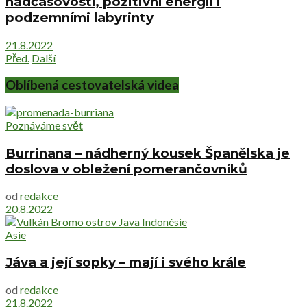
nadčasovostí, pozitivní energií i
podzemními labyrinty
21.8.2022
Před.
Další
Oblíbená cestovatelská videa
Poznáváme svět
Burrinana – nádherný kousek Španělska je
doslova v obležení pomerančovníků
od
redakce
20.8.2022
Asie
Jáva a její sopky – mají i svého krále
od
redakce
21.8.2022