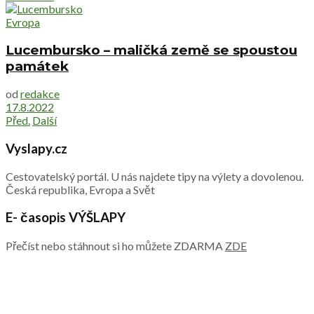
Evropa
Lucembursko – maličká země se spoustou
památek
od
redakce
17.8.2022
Před.
Další
Vyslapy.cz
Cestovatelský portál. U nás najdete tipy na výlety a dovolenou.
Česká republika, Evropa a Svět
E- časopis VÝŠLAPY
Přečíst nebo stáhnout si ho můžete ZDARMA
ZDE