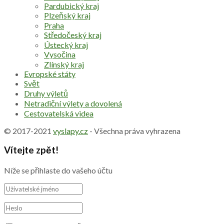
Pardubický kraj
Plzeňský kraj
Praha
Středočeský kraj
Ústecký kraj
Vysočina
Zlínský kraj
Evropské státy
Svět
Druhy výletů
Netradiční výlety a dovolená
Cestovatelská videa
© 2017-2021
vyslapy.cz
- Všechna práva vyhrazena
Vítejte zpět!
Níže se přihlaste do vašeho účtu