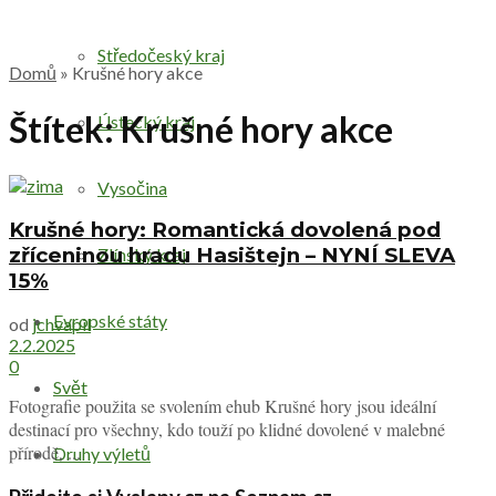
Středočeský kraj
Domů
»
Krušné hory akce
Štítek:
Krušné hory akce
Ústecký kraj
Vysočina
Krušné hory: Romantická dovolená pod
zříceninou hradu Hasištejn – NYNÍ SLEVA
Zlínský kraj
15%
Evropské státy
od
jchvapil
2.2.2025
0
Svět
Fotografie použita se svolením ehub Krušné hory jsou ideální
destinací pro všechny, kdo touží po klidné dovolené v malebné
přírodě, ...
Druhy výletů