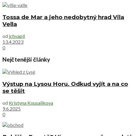
Tossa de Mar a jeho nedobytný hrad Vila
Vella
od
jchvapil
13.4.2023
0
Nejčtenější články
Výstup na Lysou Horu. Odkud vyjít a na co
se těšit
od
Kristyna Kousalikova
9.6.2025
0