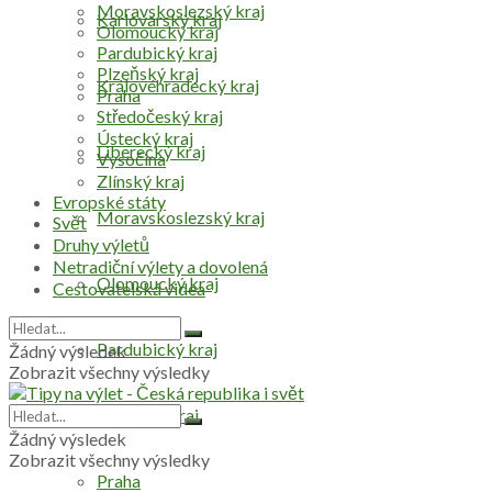
Moravskoslezský kraj
Karlovarský kraj
Olomoucký kraj
Pardubický kraj
Plzeňský kraj
Královéhradecký kraj
Praha
Středočeský kraj
Ústecký kraj
Liberecký kraj
Vysočina
Zlínský kraj
Evropské státy
Moravskoslezský kraj
Svět
Druhy výletů
Netradiční výlety a dovolená
Olomoucký kraj
Cestovatelská videa
Pardubický kraj
Žádný výsledek
Zobrazit všechny výsledky
Plzeňský kraj
Žádný výsledek
Zobrazit všechny výsledky
Praha