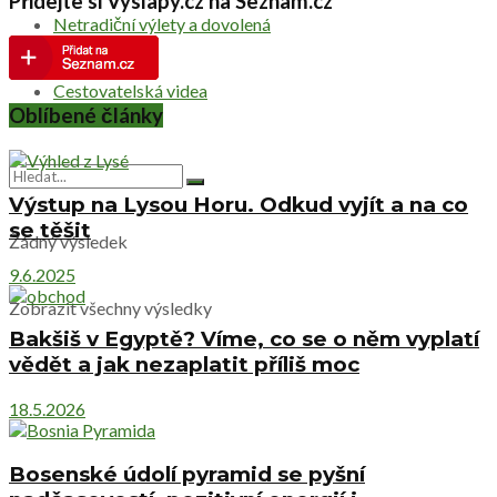
Přidejte si Vyslapy.cz na Seznam.cz
Netradiční výlety a dovolená
Cestovatelská videa
Oblíbené články
Výstup na Lysou Horu. Odkud vyjít a na co
se těšit
Žádný výsledek
9.6.2025
Zobrazit všechny výsledky
Bakšiš v Egyptě? Víme, co se o něm vyplatí
vědět a jak nezaplatit příliš moc
18.5.2026
Bosenské údolí pyramid se pyšní