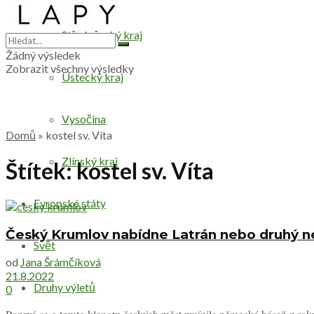
Středočeský kraj
Žádný výsledek
Zobrazit všechny výsledky
Ústecký kraj
Vysočina
Domů
»
kostel sv. Víta
Zlínský kraj
Štítek:
kostel sv. Víta
Evropské státy
Český Krumlov nabídne Latrán nebo druhý ne
Svět
od
Jana Šrámčíková
21.8.2022
Druhy výletů
0