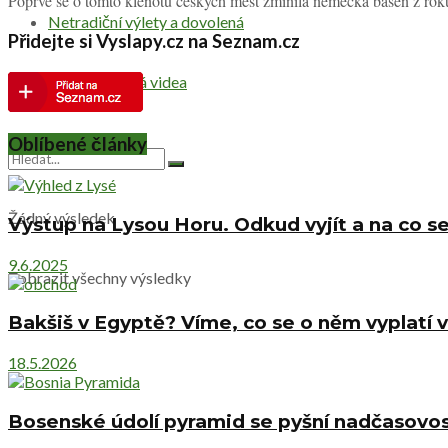
Poprvé se o tomto klenotu českých měst zmínila německá báseň z roku 1
Netradiční výlety a dovolená
Přidejte si Vyslapy.cz na Seznam.cz
Cestovatelská videa
Oblíbené články
Žádný výsledek
Výstup na Lysou Horu. Odkud vyjít a na co se
9.6.2025
Zobrazit všechny výsledky
Bakšiš v Egyptě? Víme, co se o něm vyplatí v
18.5.2026
Bosenské údolí pyramid se pyšní nadčasovost