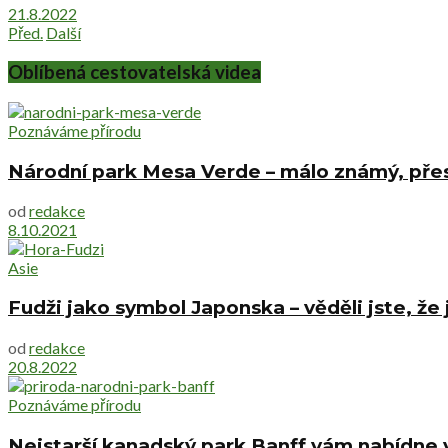
21.8.2022
Před.
Další
Oblíbená cestovatelská videa
Poznáváme přírodu
Národní park Mesa Verde – málo známý, pře
od
redakce
8.10.2021
Asie
Fudži jako symbol Japonska – věděli jste, že
od
redakce
20.8.2022
Poznáváme přírodu
Nejstarší kanadský park Banff vám nabídne v