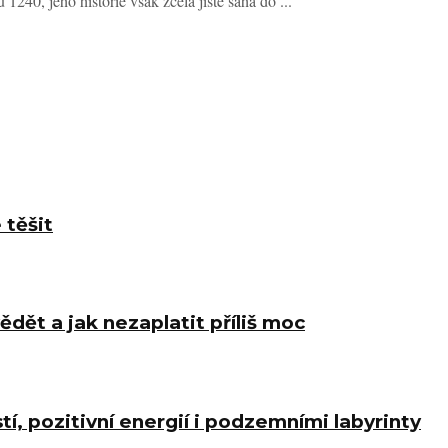
240, jeho historie však zcela jistě sahá do ...
 těšit
ědět a jak nezaplatit příliš moc
í, pozitivní energií i podzemními labyrinty