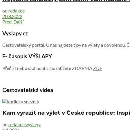
od
redakce
20.8.2022
Před.
Další
Vyslapy.cz
Cestovatelský portál. U nás najdete tipy na výlety a dovolenou. 
E- časopis VÝŠLAPY
Přečíst nebo stáhnout si ho můžete ZDARMA
ZDE
Cestovatelská videa
Kam vyrazit na výlet v České republice: Inspi
od
redakce vyslapy
4.1.2024