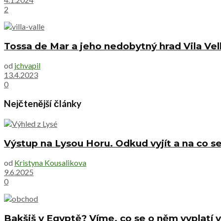
2
Tossa de Mar a jeho nedobytný hrad Vila Vel
od
jchvapil
13.4.2023
0
Nejčtenější články
Výstup na Lysou Horu. Odkud vyjít a na co se
od
Kristyna Kousalikova
9.6.2025
0
Bakšiš v Egyptě? Víme, co se o něm vyplatí v