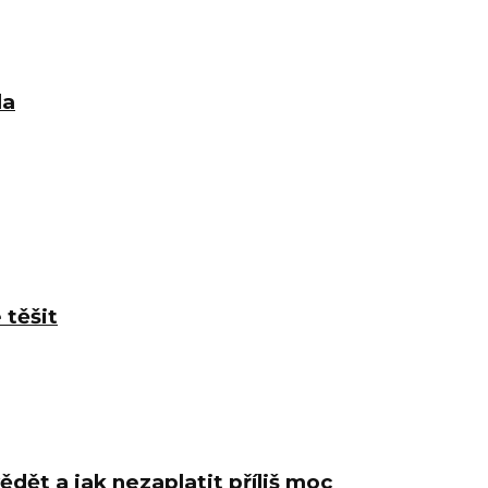
la
 těšit
ědět a jak nezaplatit příliš moc