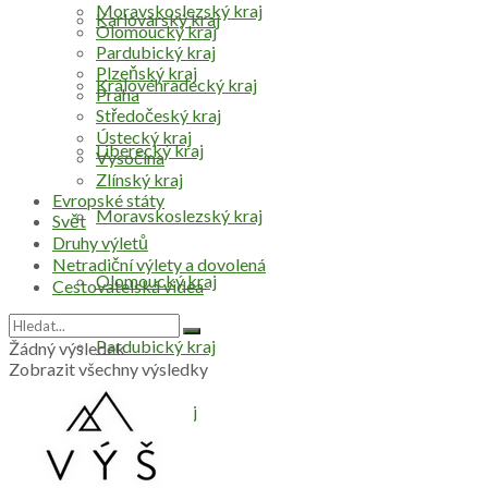
Moravskoslezský kraj
Karlovarský kraj
Olomoucký kraj
Pardubický kraj
Plzeňský kraj
Královéhradecký kraj
Praha
Středočeský kraj
Ústecký kraj
Liberecký kraj
Vysočina
Zlínský kraj
Evropské státy
Moravskoslezský kraj
Svět
Druhy výletů
Netradiční výlety a dovolená
Olomoucký kraj
Cestovatelská videa
Pardubický kraj
Žádný výsledek
Zobrazit všechny výsledky
Plzeňský kraj
Praha