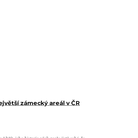
jvětší zámecký areál v ČR