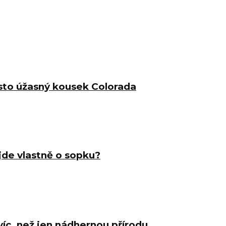
sto úžasný kousek Colorada
 jde vlastně o sopku?
íc, než jen nádhernou přírodu