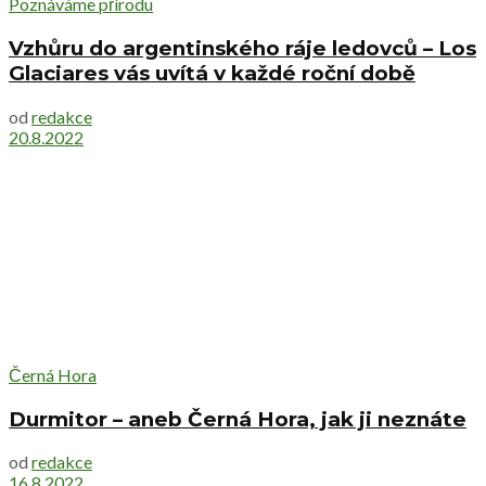
Poznáváme přírodu
Vzhůru do argentinského ráje ledovců – Los
Glaciares vás uvítá v každé roční době
od
redakce
20.8.2022
Černá Hora
Durmitor – aneb Černá Hora, jak ji neznáte
od
redakce
16.8.2022