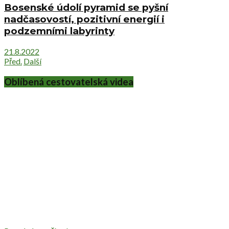
Bosenské údolí pyramid se pyšní
nadčasovostí, pozitivní energií i
podzemními labyrinty
21.8.2022
Před.
Další
Oblíbená cestovatelská videa