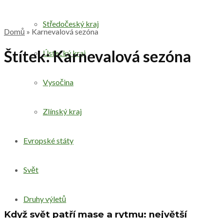
Středočeský kraj
Domů
»
Karnevalová sezóna
Štítek:
Karnevalová sezóna
Ústecký kraj
Vysočina
Zlínský kraj
Evropské státy
Svět
Druhy výletů
Když svět patří mase a rytmu: největší