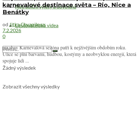
karnevalové destinace světa – Rio, Nice a
Netradiční výlety a dovolená
Benátky
od
Jitka Chvapilova
Cestovatelská videa
7.2.2026
0
pixabay Karnevalová sezóna patří k nejživějším obdobím roku.
Ulice se plní barvami, hudbou, kostýmy a neobvyklou energií, která
spojuje lidi ...
Žádný výsledek
Zobrazit všechny výsledky