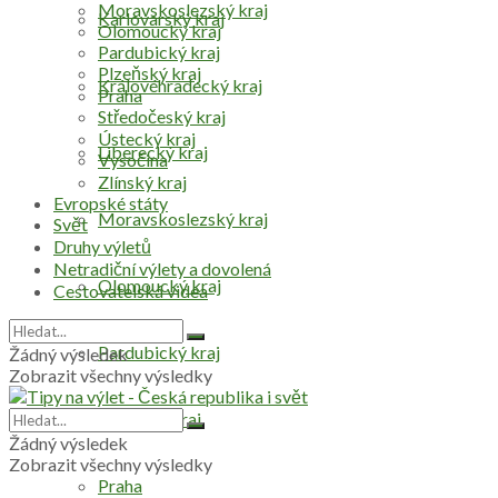
Moravskoslezský kraj
Karlovarský kraj
Olomoucký kraj
Pardubický kraj
Plzeňský kraj
Královéhradecký kraj
Praha
Středočeský kraj
Ústecký kraj
Liberecký kraj
Vysočina
Zlínský kraj
Evropské státy
Moravskoslezský kraj
Svět
Druhy výletů
Netradiční výlety a dovolená
Olomoucký kraj
Cestovatelská videa
Pardubický kraj
Žádný výsledek
Zobrazit všechny výsledky
Plzeňský kraj
Žádný výsledek
Zobrazit všechny výsledky
Praha