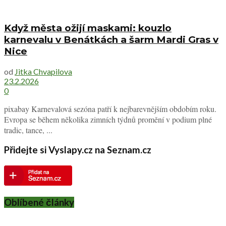
Když města ožijí maskami: kouzlo
karnevalu v Benátkách a šarm Mardi Gras v
Nice
od
Jitka Chvapilova
23.2.2026
0
pixabay Karnevalová sezóna patří k nejbarevnějším obdobím roku.
Evropa se během několika zimních týdnů promění v podium plné
tradic, tance, ...
Přidejte si Vyslapy.cz na Seznam.cz
Oblíbené články