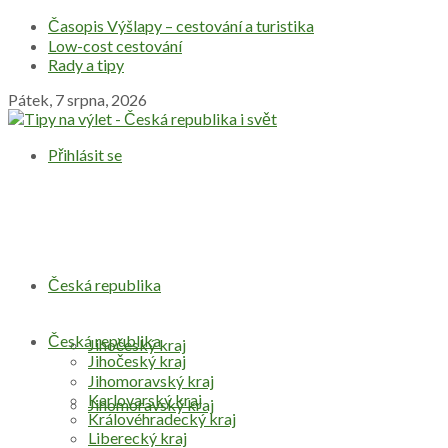
Časopis Výšlapy – cestování a turistika
Low-cost cestování
Rady a tipy
Pátek, 7 srpna, 2026
Přihlásit se
Česká republika
Česká republika
Jihočeský kraj
Jihočeský kraj
Jihomoravský kraj
Karlovarský kraj
Jihomoravský kraj
Královéhradecký kraj
Liberecký kraj