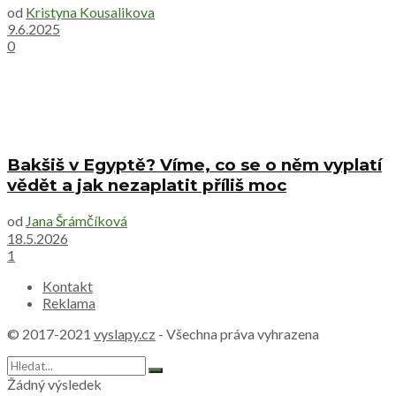
od
Kristyna Kousalikova
9.6.2025
0
Bakšiš v Egyptě? Víme, co se o něm vyplatí
vědět a jak nezaplatit příliš moc
od
Jana Šrámčíková
18.5.2026
1
Kontakt
Reklama
© 2017-2021
vyslapy.cz
- Všechna práva vyhrazena
Žádný výsledek