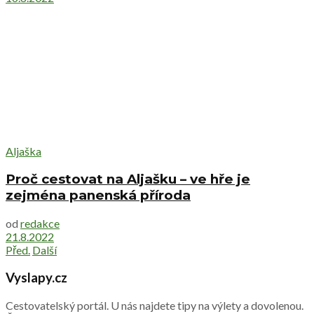
Aljaška
Proč cestovat na Aljašku – ve hře je
zejména panenská příroda
od
redakce
21.8.2022
Před.
Další
Vyslapy.cz
Cestovatelský portál. U nás najdete tipy na výlety a dovolenou.