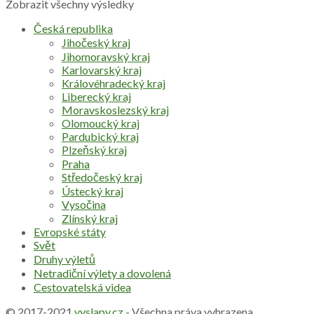
Zobrazit všechny výsledky
Česká republika
Jihočeský kraj
Jihomoravský kraj
Karlovarský kraj
Královéhradecký kraj
Liberecký kraj
Moravskoslezský kraj
Olomoucký kraj
Pardubický kraj
Plzeňský kraj
Praha
Středočeský kraj
Ústecký kraj
Vysočina
Zlínský kraj
Evropské státy
Svět
Druhy výletů
Netradiční výlety a dovolená
Cestovatelská videa
© 2017-2021
vyslapy.cz
- Všechna práva vyhrazena