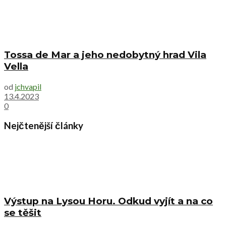
Tossa de Mar a jeho nedobytný hrad Vila
Vella
od
jchvapil
13.4.2023
0
Nejčtenější články
Výstup na Lysou Horu. Odkud vyjít a na co
se těšit