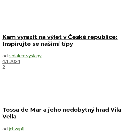
Kam vyrazit na výlet v České republice:
Inspirujte se našimi tipy
od
redakce vyslapy
4.1.2024
2
Tossa de Mar a jeho nedobytný hrad Vila
Vella
od
jchvapil