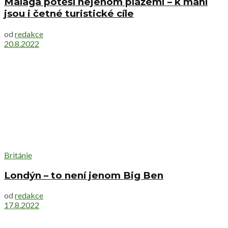
Malaga potěší nejenom plážemi – k mání
jsou i četné turistické cíle
od
redakce
20.8.2022
Británie
Londýn – to není jenom Big Ben
od
redakce
17.8.2022