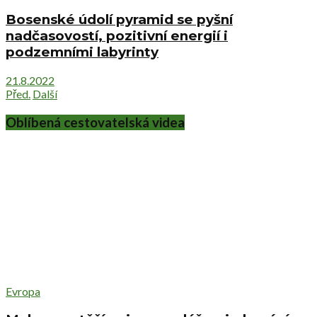
Bosenské údolí pyramid se pyšní
nadčasovostí, pozitivní energií i
podzemními labyrinty
21.8.2022
Před.
Další
Oblíbená cestovatelská videa
Evropa