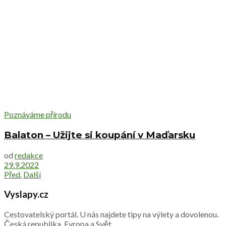
Poznáváme přírodu
Balaton – Užijte si koupání v Maďarsku
od
redakce
29.9.2022
Před.
Další
Vyslapy.cz
Cestovatelský portál. U nás najdete tipy na výlety a dovolenou.
Česká republika, Evropa a Svět