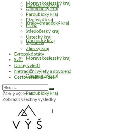
Moravskoslezský kraj
Karlovarský kraj
Olomoucký kraj
Pardubický kraj
Plzeňský kraj
Královéhradecký kraj
Praha
Středočeský kraj
Ústecký kraj
Liberecký kraj
Vysočina
Zlínský kraj
Evropské státy
Moravskoslezský kraj
Svět
Druhy výletů
Netradiční výlety a dovolená
Olomoucký kraj
Cestovatelská videa
Pardubický kraj
Žádný výsledek
Zobrazit všechny výsledky
Plzeňský kraj
Praha