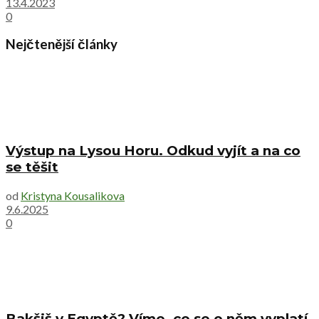
13.4.2023
0
Nejčtenější články
Výstup na Lysou Horu. Odkud vyjít a na co
se těšit
od
Kristyna Kousalikova
9.6.2025
0
Bakšiš v Egyptě? Víme, co se o něm vyplatí