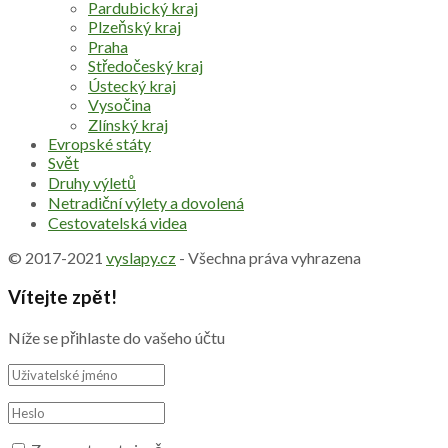
Pardubický kraj
Plzeňský kraj
Praha
Středočeský kraj
Ústecký kraj
Vysočina
Zlínský kraj
Evropské státy
Svět
Druhy výletů
Netradiční výlety a dovolená
Cestovatelská videa
© 2017-2021
vyslapy.cz
- Všechna práva vyhrazena
Vítejte zpět!
Níže se přihlaste do vašeho účtu