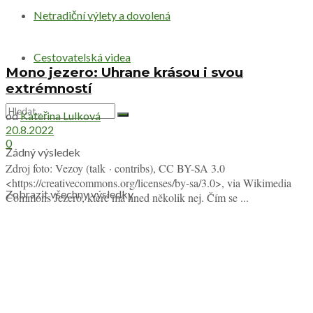
Netradiční výlety a dovolená
Cestovatelská videa
Mono jezero: Uhrane krásou i svou
extrémností
od
Kateřina Lulková
20.8.2022
0
Žádný výsledek
Zdroj foto: Vezoy (talk · contribs), CC BY-SA 3.0
<https://creativecommons.org/licenses/by-sa/3.0>, via Wikimedia
Zobrazit všechny výsledky
Commons Jezero, které má hned několik nej. Čím se ...