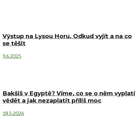
Výstup na Lysou Horu. Odkud vyjít a na co
se těšit
9.6.2025
Bakšiš v Egyptě? Víme, co se o něm vyplatí
vědět a jak nezaplatit příliš moc
18.5.2026