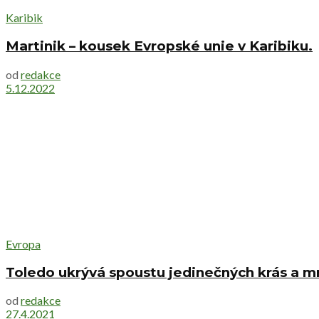
Karibik
Martinik – kousek Evropské unie v Karibiku.
od
redakce
5.12.2022
Evropa
Toledo ukrývá spoustu jedinečných krás a m
od
redakce
27.4.2021