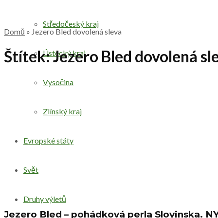
Středočeský kraj
Domů
»
Jezero Bled dovolená sleva
Štítek:
Jezero Bled dovolená sl
Ústecký kraj
Vysočina
Zlínský kraj
Evropské státy
Svět
Druhy výletů
Jezero Bled – pohádková perla Slovinska. 