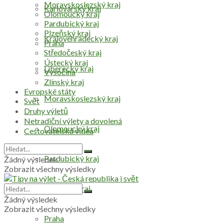
Moravskoslezský kraj
Karlovarský kraj
Olomoucký kraj
Pardubický kraj
Plzeňský kraj
Královéhradecký kraj
Praha
Středočeský kraj
Ústecký kraj
Liberecký kraj
Vysočina
Zlínský kraj
Evropské státy
Moravskoslezský kraj
Svět
Druhy výletů
Netradiční výlety a dovolená
Olomoucký kraj
Cestovatelská videa
Pardubický kraj
Žádný výsledek
Zobrazit všechny výsledky
Plzeňský kraj
Žádný výsledek
Zobrazit všechny výsledky
Praha