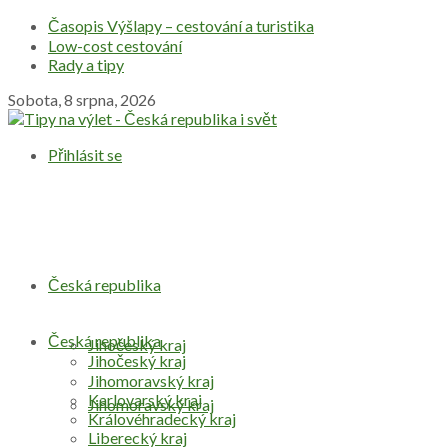
Časopis Výšlapy – cestování a turistika
Low-cost cestování
Rady a tipy
Sobota, 8 srpna, 2026
Přihlásit se
Česká republika
Česká republika
Jihočeský kraj
Jihočeský kraj
Jihomoravský kraj
Karlovarský kraj
Jihomoravský kraj
Královéhradecký kraj
Liberecký kraj