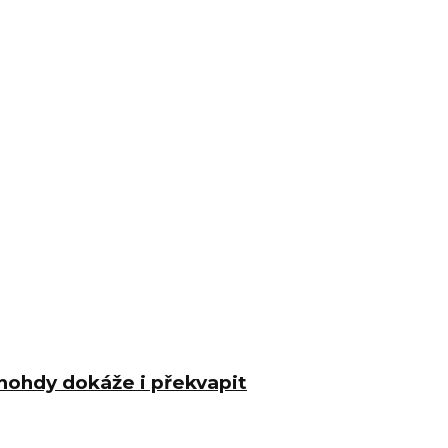
nohdy dokáže i překvapit