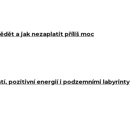
ědět a jak nezaplatit příliš moc
í, pozitivní energií i podzemními labyrinty