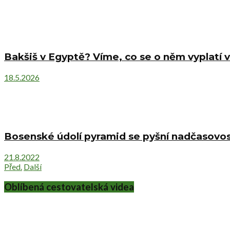
Bakšiš v Egyptě? Víme, co se o něm vyplatí v
18.5.2026
Bosenské údolí pyramid se pyšní nadčasovost
21.8.2022
Před.
Další
Oblíbená cestovatelská videa