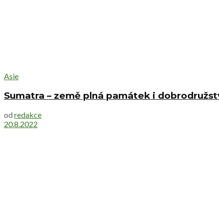
Asie
Sumatra – země plná památek i dobrodružst
od
redakce
20.8.2022