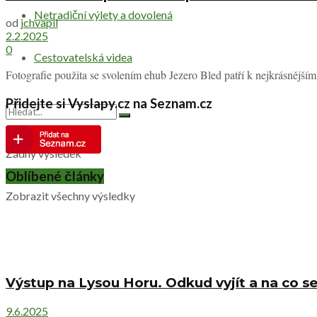
Netradiční výlety a dovolená
od
jchvapil
2.2.2025
0
Cestovatelská videa
Fotografie použita se svolením ehub Jezero Bled patří k nejkrásnějš
Přidejte si Vyslapy.cz na Seznam.cz
Žádný výsledek
Oblíbené články
Zobrazit všechny výsledky
Výstup na Lysou Horu. Odkud vyjít a na co se
9.6.2025