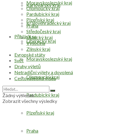
Moravskoslezský kraj
Karlovarský kraj
Olomoucký kraj
Pardubický kraj
Plzeňský kraj
Královéhradecký kraj
Praha
Středočeský kraj
Přihlásit se
Ústecký kraj
Liberecký kraj
Vysočina
Zlínský kraj
Evropské státy
Moravskoslezský kraj
Svět
Druhy výletů
Netradiční výlety a dovolená
Olomoucký kraj
Cestovatelská videa
Pardubický kraj
Žádný výsledek
Zobrazit všechny výsledky
Plzeňský kraj
Praha