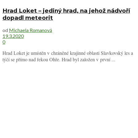
Hrad Loket – jediný hrad, na jehož nádvoří
dopadl meteorit
od
Michaela Romanová
19.3.2020
0
Hrad Loket je umístěn v chráněné krajinné oblasti Slavkovský les a
týčí se přímo nad řekou Ohře. Hrad byl založen v první ...