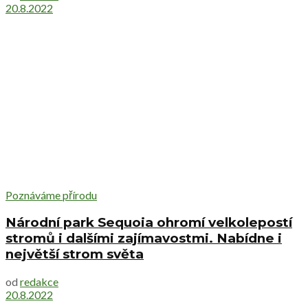
20.8.2022
Poznáváme přírodu
Národní park Sequoia ohromí velkolepostí
stromů i dalšími zajímavostmi. Nabídne i
největší strom světa
od
redakce
20.8.2022