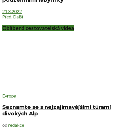
21.8.2022
Před.
Další
Oblíbená cestovatelská videa
Evropa
Seznamte se s nejzajímavějšími túrami
divokých Alp
od
redakce