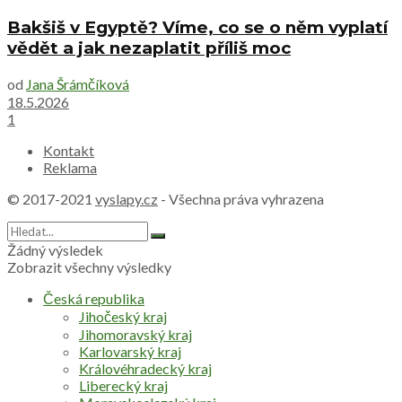
Bakšiš v Egyptě? Víme, co se o něm vyplatí
vědět a jak nezaplatit příliš moc
od
Jana Šrámčíková
18.5.2026
1
Kontakt
Reklama
© 2017-2021
vyslapy.cz
- Všechna práva vyhrazena
Žádný výsledek
Zobrazit všechny výsledky
Česká republika
Jihočeský kraj
Jihomoravský kraj
Karlovarský kraj
Královéhradecký kraj
Liberecký kraj