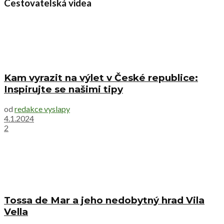
Cestovatelská videa
Kam vyrazit na výlet v České republice:
Inspirujte se našimi tipy
od
redakce vyslapy
4.1.2024
2
Tossa de Mar a jeho nedobytný hrad Vila
Vella