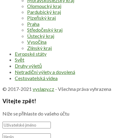
Moravskoslezský kraj
Olomoucký kraj
Pardubický kraj
Plzeňský kraj
Praha
Středočeský kraj
Ústecký kraj
Vysočina
Zlínský kraj
Evropské státy
Svět
Druhy výletů
Netradiční výlety a dovolená
Cestovatelská videa
© 2017-2021
vyslapy.cz
- Všechna práva vyhrazena
Vítejte zpět!
Níže se přihlaste do vašeho účtu