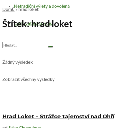
Netradiční výlety a dovolená
Domů
»
hrad loket
Štítek:
hrad loket
Cestovatelská videa
Žádný výsledek
Zobrazit všechny výsledky
Hrad Loket – Strážce tajemství nad Ohří
od
Jitka Chvapilova