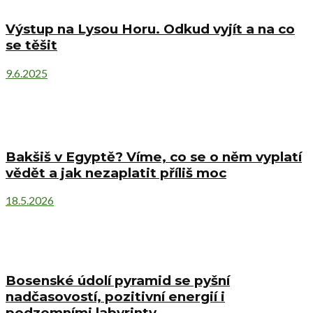
Výstup na Lysou Horu. Odkud vyjít a na co
se těšit
9.6.2025
Bakšiš v Egyptě? Víme, co se o něm vyplatí
vědět a jak nezaplatit příliš moc
18.5.2026
Bosenské údolí pyramid se pyšní
nadčasovostí, pozitivní energií i
podzemními labyrinty