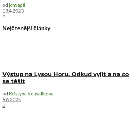
od
jchvapil
13.4.2023
0
Nejčtenější články
Výstup na Lysou Horu. Odkud vyjít a na co
se těšit
od
Kristyna Kousalikova
9.6.2025
0