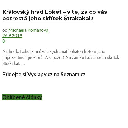
Královský hrad Loket – víte, za co vás
potrestá jeho skřítek Štrakakal?
od
Michaela Romanová
26.9.2019
0
Na hradě Loket si můžete vychutnat bohatou historii jeho
impozantních prostorů. Ale pozor! Na zámku Loket řádí i skřítek
Štrakakal, ...
Přidejte si Vyslapy.cz na Seznam.cz
Oblíbené články