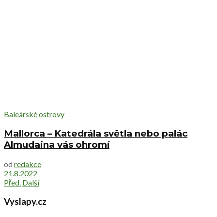
Baleárské ostrovy
Mallorca – Katedrála světla nebo palác
Almudaina vás ohromí
od
redakce
21.8.2022
Před.
Další
Vyslapy.cz