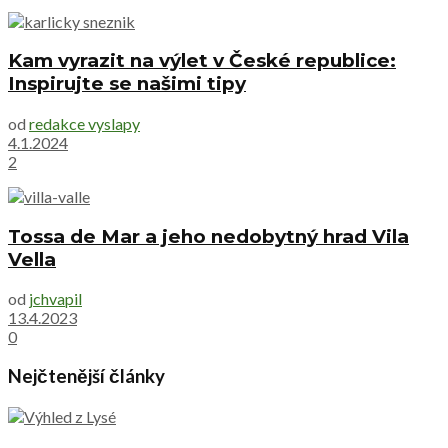
Kam vyrazit na výlet v České republice:
Inspirujte se našimi tipy
od
redakce vyslapy
4.1.2024
2
Tossa de Mar a jeho nedobytný hrad Vila
Vella
od
jchvapil
13.4.2023
0
Nejčtenější články