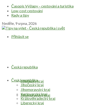
Časopis Výšlapy – cestování a turistika
Low-cost cestování
Rady a tipy
Neděle, 9 srpna, 2026
Přihlásit se
Česká republika
Česká republika
Jihočeský kraj
Jihočeský kraj
Jihomoravský kraj
Karlovarský kraj
Jihomoravský kraj
Královéhradecký kraj
Liberecký kraj