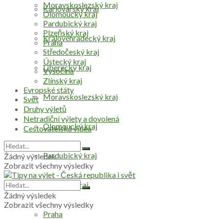
Moravskoslezský kraj
Karlovarský kraj
Olomoucký kraj
Pardubický kraj
Plzeňský kraj
Královéhradecký kraj
Praha
Středočeský kraj
Ústecký kraj
Liberecký kraj
Vysočina
Zlínský kraj
Evropské státy
Moravskoslezský kraj
Svět
Druhy výletů
Netradiční výlety a dovolená
Olomoucký kraj
Cestovatelská videa
Pardubický kraj
Žádný výsledek
Zobrazit všechny výsledky
Plzeňský kraj
Žádný výsledek
Zobrazit všechny výsledky
Praha