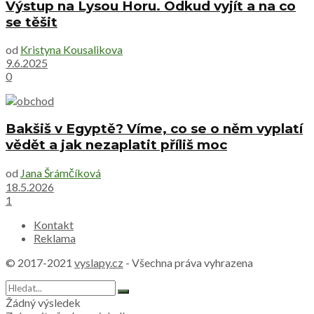
Výstup na Lysou Horu. Odkud vyjít a na co
se těšit
od
Kristyna Kousalikova
9.6.2025
0
Bakšiš v Egyptě? Víme, co se o něm vyplatí
vědět a jak nezaplatit příliš moc
od
Jana Šrámčíková
18.5.2026
1
Kontakt
Reklama
© 2017-2021
vyslapy.cz
- Všechna práva vyhrazena
Žádný výsledek