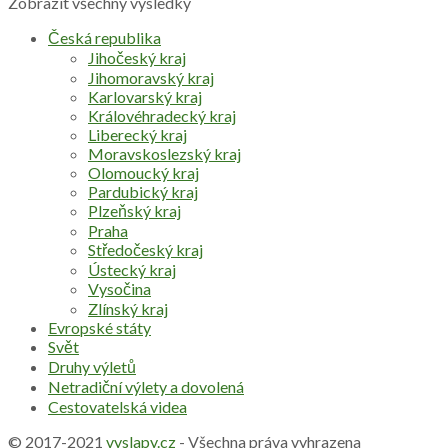
Zobrazit všechny výsledky
Česká republika
Jihočeský kraj
Jihomoravský kraj
Karlovarský kraj
Královéhradecký kraj
Liberecký kraj
Moravskoslezský kraj
Olomoucký kraj
Pardubický kraj
Plzeňský kraj
Praha
Středočeský kraj
Ústecký kraj
Vysočina
Zlínský kraj
Evropské státy
Svět
Druhy výletů
Netradiční výlety a dovolená
Cestovatelská videa
© 2017-2021
vyslapy.cz
- Všechna práva vyhrazena