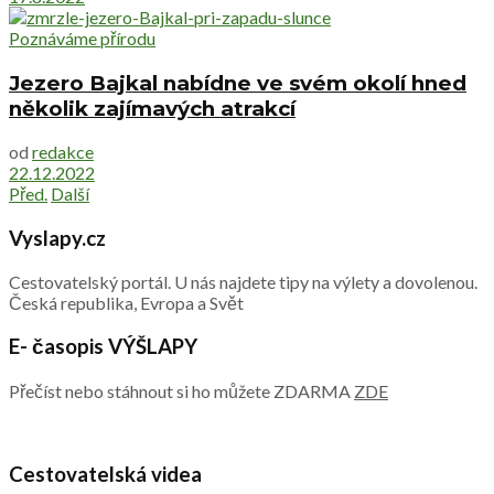
Poznáváme přírodu
Jezero Bajkal nabídne ve svém okolí hned
několik zajímavých atrakcí
od
redakce
22.12.2022
Před.
Další
Vyslapy.cz
Cestovatelský portál. U nás najdete tipy na výlety a dovolenou.
Česká republika, Evropa a Svět
E- časopis VÝŠLAPY
Přečíst nebo stáhnout si ho můžete ZDARMA
ZDE
Cestovatelská videa