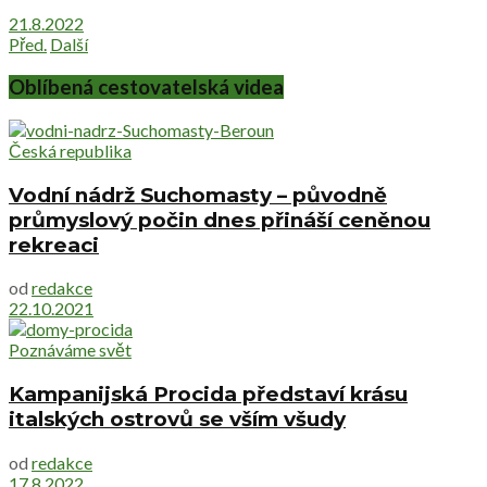
21.8.2022
Před.
Další
Oblíbená cestovatelská videa
Česká republika
Vodní nádrž Suchomasty – původně
průmyslový počin dnes přináší ceněnou
rekreaci
od
redakce
22.10.2021
Poznáváme svět
Kampanijská Procida představí krásu
italských ostrovů se vším všudy
od
redakce
17.8.2022