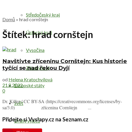
Středočeský kraj
Domů
»
hrad cornštejn
Štítek:
hrad cornštejn
Ústecký kraj
Vysočina
Navštivte zříceninu Cornštejn: Kus historie
tyčící se nad řekou Dyjí
Zlínský kraj
od
Helena Kratochvílová
21.8.2022
Evropské státy
0
Dr. Killer / CC BY-SA (https://creativecommons.org/licenses/by-
Svět
sa/3.0) zřícenina Cornštejn ...
Přidejte si Vyslapy.cz na Seznam.cz
Druhy výletů