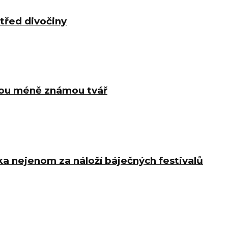
třed divočiny
vou méně známou tvář
ka nejenom za náloží báječných festivalů