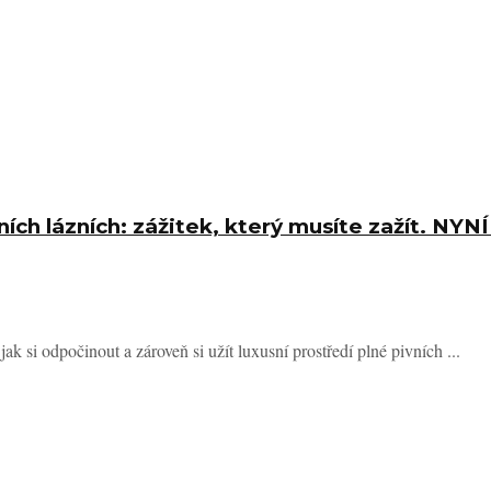
vních lázních: zážitek, který musíte zažít. NYN
 si odpočinout a zároveň si užít luxusní prostředí plné pivních ...