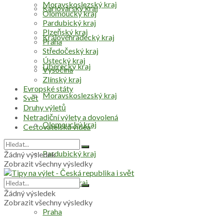
Moravskoslezský kraj
Karlovarský kraj
Olomoucký kraj
Pardubický kraj
Plzeňský kraj
Královéhradecký kraj
Praha
Středočeský kraj
Ústecký kraj
Liberecký kraj
Vysočina
Zlínský kraj
Evropské státy
Moravskoslezský kraj
Svět
Druhy výletů
Netradiční výlety a dovolená
Olomoucký kraj
Cestovatelská videa
Pardubický kraj
Žádný výsledek
Zobrazit všechny výsledky
Plzeňský kraj
Žádný výsledek
Zobrazit všechny výsledky
Praha