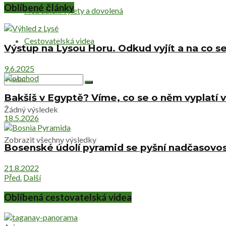
Oblíbené články
Netradiční výlety a dovolená
Cestovatelská videa
Výstup na Lysou Horu. Odkud vyjít a na co se
9.6.2025
Bakšiš v Egyptě? Víme, co se o něm vyplatí v
Žádný výsledek
18.5.2026
Zobrazit všechny výsledky
Bosenské údolí pyramid se pyšní nadčasovost
21.8.2022
Před.
Další
Oblíbená cestovatelská videa