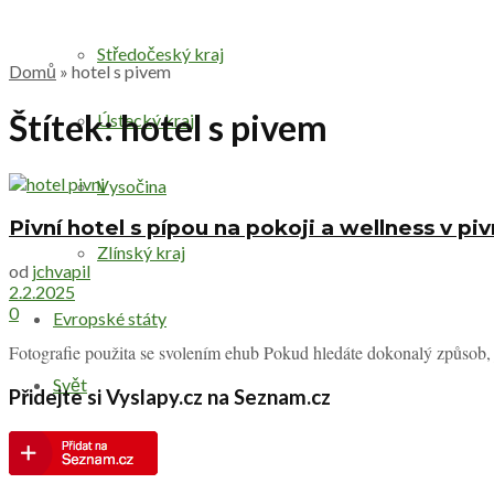
Středočeský kraj
Domů
»
hotel s pivem
Štítek:
hotel s pivem
Ústecký kraj
Vysočina
Pivní hotel s pípou na pokoji a wellness v pi
Zlínský kraj
od
jchvapil
2.2.2025
0
Evropské státy
Fotografie použita se svolením ehub Pokud hledáte dokonalý způsob, jak
Svět
Přidejte si Vyslapy.cz na Seznam.cz
Druhy výletů