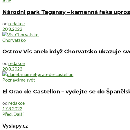
Asie
Národní park Taganay – kamenná řeka upros
od
redakce
20.8.2022
Chorvatsko
Ostrov Vis aneb když Chorvatsko ukazuje s
od
redakce
20.8.2022
Poznáváme svět
El Grao de Castellon – vydejte se do Španěls
od
redakce
17.8.2022
Před.
Další
Vyslapy.cz