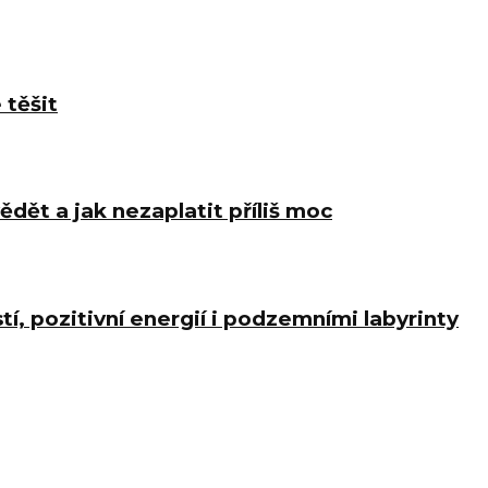
 těšit
ědět a jak nezaplatit příliš moc
í, pozitivní energií i podzemními labyrinty