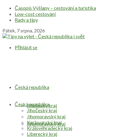
Časopis Výšlapy – cestování a turistika
Low-cost cestování
Rady a tipy
Pátek, 7 srpna, 2026
Přihlásit se
Česká republika
Česká republika
Jihočeský kraj
Jihočeský kraj
Jihomoravský kraj
Karlovarský kraj
Jihomoravský kraj
Královéhradecký kraj
Liberecký kraj