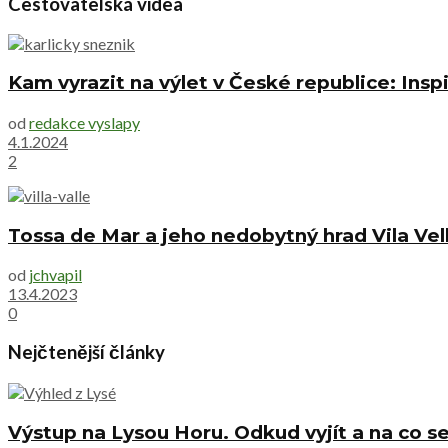
Cestovatelská videa
Kam vyrazit na výlet v České republice: Inspi
od
redakce vyslapy
4.1.2024
2
Tossa de Mar a jeho nedobytný hrad Vila Vel
od
jchvapil
13.4.2023
0
Nejčtenější články
Výstup na Lysou Horu. Odkud vyjít a na co se