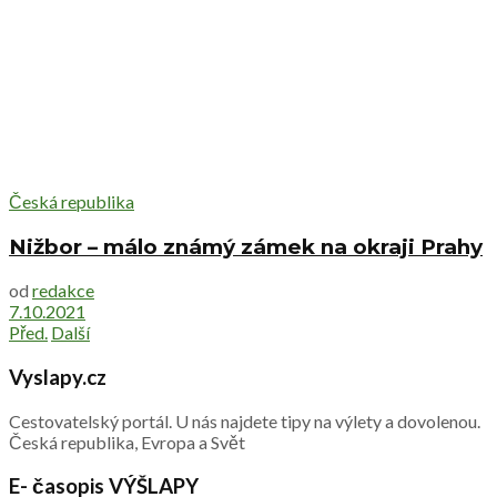
Česká republika
Nižbor – málo známý zámek na okraji Prahy
od
redakce
7.10.2021
Před.
Další
Vyslapy.cz
Cestovatelský portál. U nás najdete tipy na výlety a dovolenou.
Česká republika, Evropa a Svět
E- časopis VÝŠLAPY