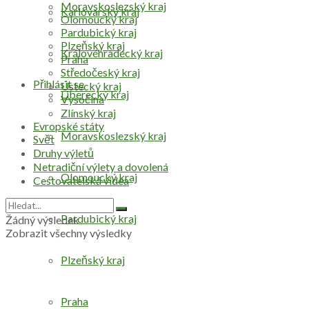
Moravskoslezský kraj
Karlovarský kraj
Olomoucký kraj
Pardubický kraj
Plzeňský kraj
Královéhradecký kraj
Praha
Středočeský kraj
Přihlásit se
Ústecký kraj
Liberecký kraj
Vysočina
Zlínský kraj
Evropské státy
Moravskoslezský kraj
Svět
Druhy výletů
Netradiční výlety a dovolená
Olomoucký kraj
Cestovatelská videa
Pardubický kraj
Žádný výsledek
Zobrazit všechny výsledky
Plzeňský kraj
Praha