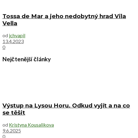
Tossa de Mar a jeho nedobytný hrad Vila
Vella
od
jchvapil
13.4.2023
0
Nejčtenější články
Výstup na Lysou Horu. Odkud vyjít a na co
se těšit
od
Kristyna Kousalikova
9.6.2025
0