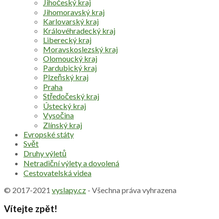
Jihočeský kraj
Jihomoravský kraj
Karlovarský kraj
Královéhradecký kraj
Liberecký kraj
Moravskoslezský kraj
Olomoucký kraj
Pardubický kraj
Plzeňský kraj
Praha
Středočeský kraj
Ústecký kraj
Vysočina
Zlínský kraj
Evropské státy
Svět
Druhy výletů
Netradiční výlety a dovolená
Cestovatelská videa
© 2017-2021
vyslapy.cz
- Všechna práva vyhrazena
Vítejte zpět!