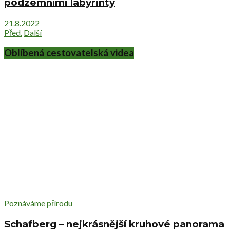
podzemními labyrinty
21.8.2022
Před.
Další
Oblíbená cestovatelská videa
Poznáváme přírodu
Schafberg – nejkrásnější kruhové panorama