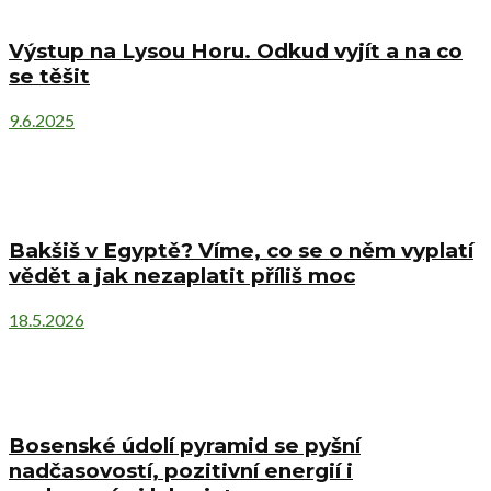
Výstup na Lysou Horu. Odkud vyjít a na co
se těšit
9.6.2025
Bakšiš v Egyptě? Víme, co se o něm vyplatí
vědět a jak nezaplatit příliš moc
18.5.2026
Bosenské údolí pyramid se pyšní
nadčasovostí, pozitivní energií i