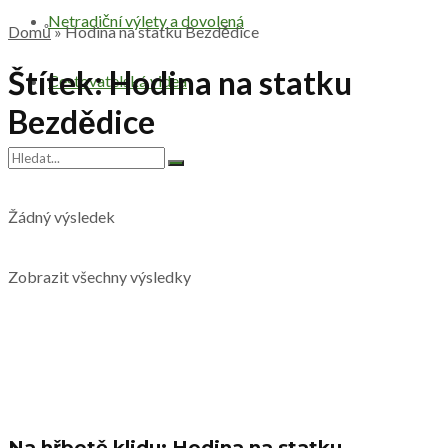
Netradiční výlety a dovolená
Domů
»
Hodina na statku Bezdědice
Štítek:
Hodina na statku
Cestovatelská videa
Bezdědice
Žádný výsledek
Zobrazit všechny výsledky
Na hřbetě klidu: Hodina na statku