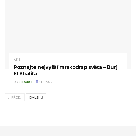
ASIE
Poznejte nejvyšší mrakodrap světa – Burj
El Khalifa
OD
REDAKCE
21.8.2022
PŘED.
DALŠÍ