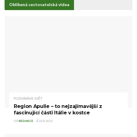
Oblíbená cestovatelská videa
POZNÁVÁME SVĚT
Region Apulie – to nejzajímavější z
fascinující části Itálie v kostce
OD
REDAKCE
20.8.2022