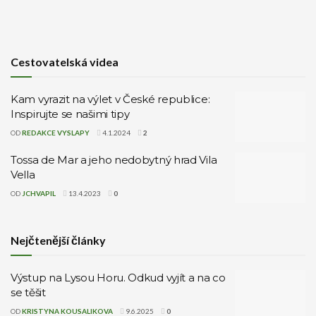
Cestovatelská videa
Kam vyrazit na výlet v České republice:
Inspirujte se našimi tipy
OD
REDAKCE VYSLAPY
4.1.2024
2
Tossa de Mar a jeho nedobytný hrad Vila
Vella
OD
JCHVAPIL
13.4.2023
0
Nejčtenější články
Výstup na Lysou Horu. Odkud vyjít a na co
se těšit
OD
KRISTYNA KOUSALIKOVA
9.6.2025
0