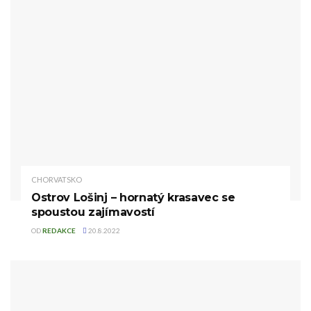
CHORVATSKO
Ostrov Lošinj – hornatý krasavec se
spoustou zajímavostí
OD
REDAKCE
20.8.2022