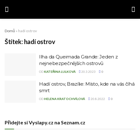
Domů
»
hadí ostrov
Štítek:
hadí ostrov
Ilha da Queimada Grande: Jeden z
nejnebezpečnějších ostrovů
OD
KATEŘINA LULKOVÁ
20.3.2023
0
Hadí ostrov, Brazílie: Místo, kde na vás číhá
smrt
OD
HELENA KRATOCHVÍLOVÁ
20.8.2022
0
Přidejte si Vyslapy.cz na Seznam.cz