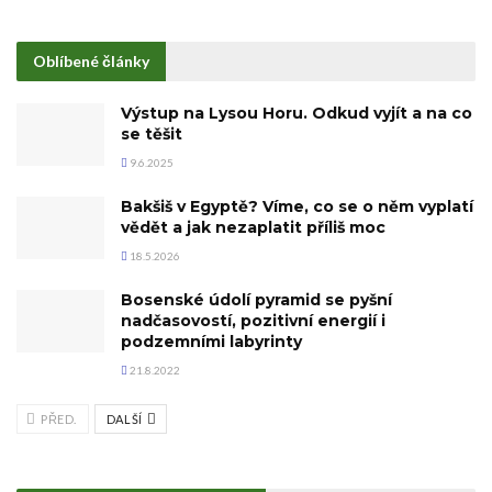
Oblíbené články
Výstup na Lysou Horu. Odkud vyjít a na co
se těšit
9.6.2025
Bakšiš v Egyptě? Víme, co se o něm vyplatí
vědět a jak nezaplatit příliš moc
18.5.2026
Bosenské údolí pyramid se pyšní
nadčasovostí, pozitivní energií i
podzemními labyrinty
21.8.2022
PŘED.
DALŠÍ