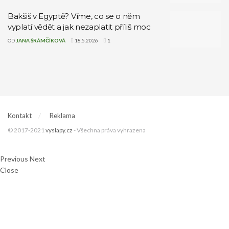
Bakšiš v Egyptě? Víme, co se o něm
vyplatí vědět a jak nezaplatit příliš moc
OD
JANA ŠRÁMČÍKOVÁ
18.5.2026
1
Kontakt
Reklama
© 2017-2021
vyslapy.cz
- Všechna práva vyhrazena
Previous
Next
Close