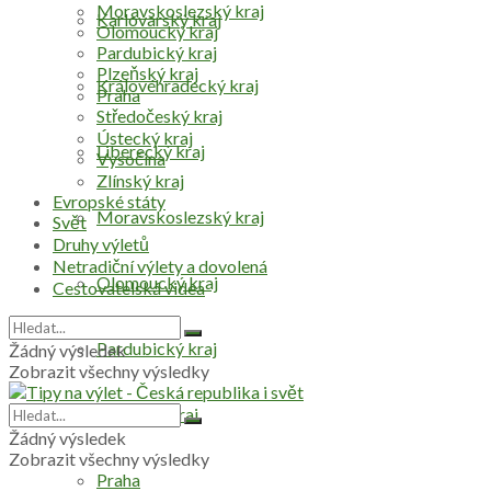
Moravskoslezský kraj
Karlovarský kraj
Olomoucký kraj
Pardubický kraj
Plzeňský kraj
Královéhradecký kraj
Praha
Středočeský kraj
Ústecký kraj
Liberecký kraj
Vysočina
Zlínský kraj
Evropské státy
Moravskoslezský kraj
Svět
Druhy výletů
Netradiční výlety a dovolená
Olomoucký kraj
Cestovatelská videa
Pardubický kraj
Žádný výsledek
Zobrazit všechny výsledky
Plzeňský kraj
Žádný výsledek
Zobrazit všechny výsledky
Praha