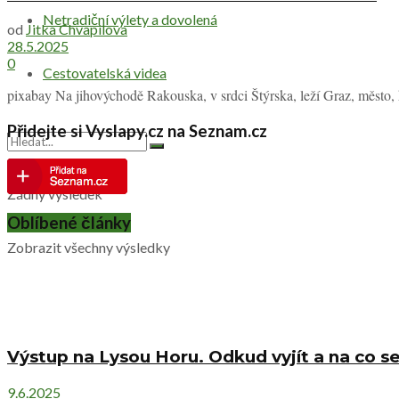
Netradiční výlety a dovolená
od
Jitka Chvapilova
28.5.2025
0
Cestovatelská videa
pixabay Na jihovýchodě Rakouska, v srdci Štýrska, leží Graz, město, k
Přidejte si Vyslapy.cz na Seznam.cz
Žádný výsledek
Oblíbené články
Zobrazit všechny výsledky
Výstup na Lysou Horu. Odkud vyjít a na co se
9.6.2025