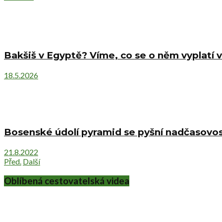
Bakšiš v Egyptě? Víme, co se o něm vyplatí v
18.5.2026
Bosenské údolí pyramid se pyšní nadčasovost
21.8.2022
Před.
Další
Oblíbená cestovatelská videa