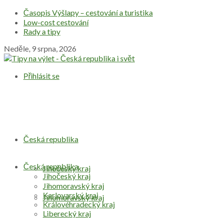
Časopis Výšlapy – cestování a turistika
Low-cost cestování
Rady a tipy
Neděle, 9 srpna, 2026
Přihlásit se
Česká republika
Česká republika
Jihočeský kraj
Jihočeský kraj
Jihomoravský kraj
Karlovarský kraj
Jihomoravský kraj
Královéhradecký kraj
Liberecký kraj