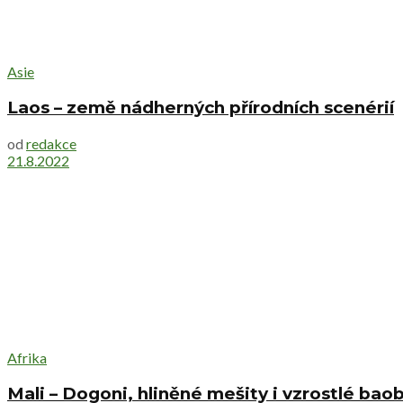
Asie
Laos – země nádherných přírodních scenérií
od
redakce
21.8.2022
Afrika
Mali – Dogoni, hliněné mešity i vzrostlé bao