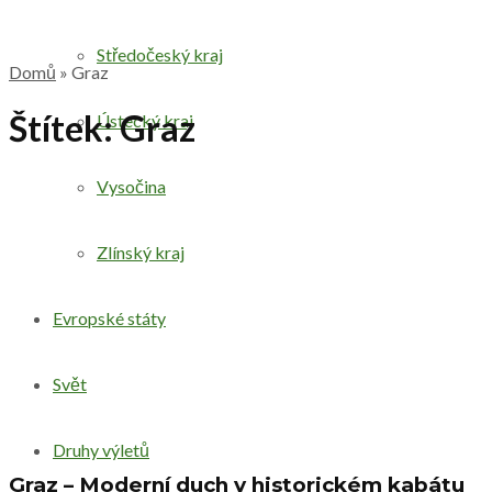
Středočeský kraj
Domů
»
Graz
Štítek:
Graz
Ústecký kraj
Vysočina
Zlínský kraj
Evropské státy
Svět
Druhy výletů
Graz – Moderní duch v historickém kabátu