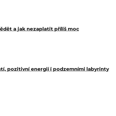
ědět a jak nezaplatit příliš moc
í, pozitivní energií i podzemními labyrinty