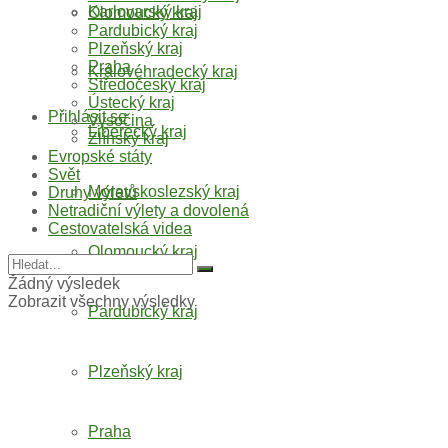
Moravskoslezský kraj
Karlovarský kraj
Olomoucký kraj
Pardubický kraj
Plzeňský kraj
Královéhradecký kraj
Praha
Středočeský kraj
Přihlásit se
Ústecký kraj
Liberecký kraj
Vysočina
Zlínský kraj
Evropské státy
Moravskoslezský kraj
Svět
Druhy výletů
Netradiční výlety a dovolená
Olomoucký kraj
Cestovatelská videa
Pardubický kraj
Žádný výsledek
Zobrazit všechny výsledky
Plzeňský kraj
Praha