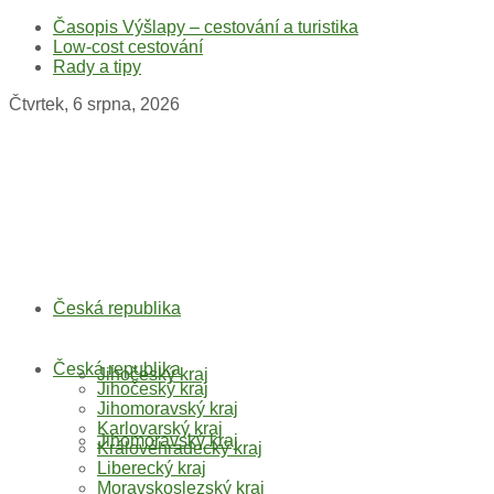
Časopis Výšlapy – cestování a turistika
Low-cost cestování
Rady a tipy
Čtvrtek, 6 srpna, 2026
Česká republika
Česká republika
Jihočeský kraj
Jihočeský kraj
Jihomoravský kraj
Karlovarský kraj
Jihomoravský kraj
Královéhradecký kraj
Liberecký kraj