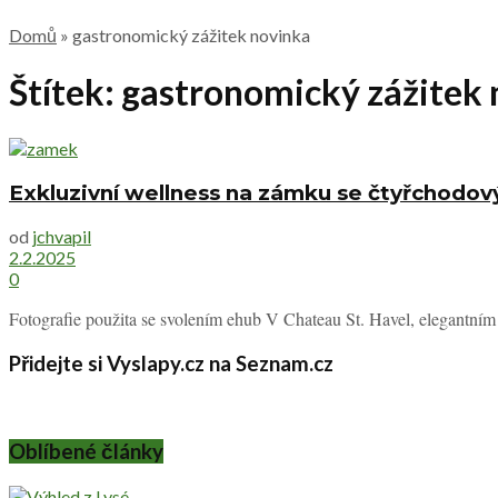
Domů
»
gastronomický zážitek novinka
Štítek:
gastronomický zážitek 
Exkluzivní wellness na zámku se čtyřchod
od
jchvapil
2.2.2025
0
Fotografie použita se svolením ehub V Chateau St. Havel, elegantním
Přidejte si Vyslapy.cz na Seznam.cz
Oblíbené články