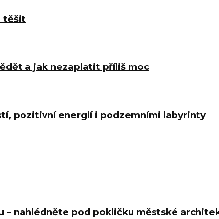
 těšit
ědět a jak nezaplatit příliš moc
í, pozitivní energií i podzemními labyrinty
éu – nahlédněte pod pokličku městské archite