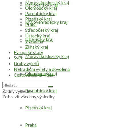
Moravskoslezský kraj
Karlovarský kraj
Olomoucký kraj
Pardubický kraj
Plzeňský kraj
Královéhradecký kraj
Praha
Středočeský kraj
Ústecký kraj
Liberecký kraj
Vysočina
Zlínský kraj
Evropské státy
Moravskoslezský kraj
Svět
Druhy výletů
Netradiční výlety a dovolená
Olomoucký kraj
Cestovatelská videa
Pardubický kraj
Žádný výsledek
Zobrazit všechny výsledky
Plzeňský kraj
Praha