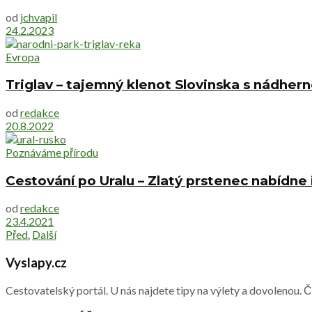
od
jchvapil
24.2.2023
Evropa
Triglav – tajemný klenot Slovinska s nádher
od
redakce
20.8.2022
Poznáváme přírodu
Cestování po Uralu – Zlatý prstenec nabídne
od
redakce
23.4.2021
Před.
Další
Vyslapy.cz
Cestovatelský portál. U nás najdete tipy na výlety a dovolenou. 