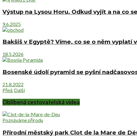
Výstup na Lysou Horu. Odkud vyjít a na co se
9.6.2025
Bakšiš v Egyptě? Víme, co se o něm vyplatí v
18.5.2026
Bosenské údolí pyramid se pyšní nadčasovost
21.8.2022
Před.
Další
Oblíbená cestovatelská videa
Poznáváme přírodu
Přírodní městský park Clot de la Mare de D