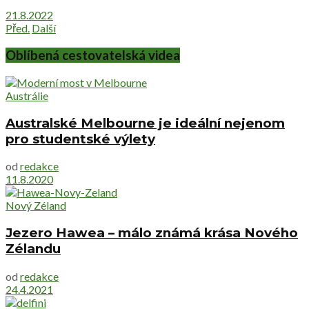
21.8.2022
Před.
Další
Oblíbená cestovatelská videa
Austrálie
Australské Melbourne je ideální nejenom
pro studentské výlety
od
redakce
11.8.2020
Nový Zéland
Jezero Hawea – málo známá krása Nového
Zélandu
od
redakce
24.4.2021