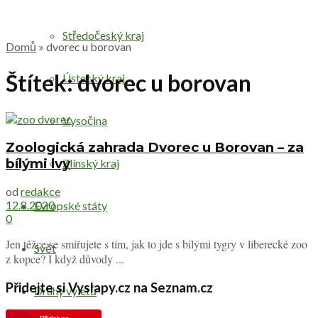
Středočeský kraj
Domů
»
dvorec u borovan
Štítek:
dvorec u borovan
Ústecký kraj
Vysočina
Zoologická zahrada Dvorec u Borovan – za
bílými lvy
Zlínský kraj
od
redakce
12.8.2020
Evropské státy
0
Jen těžce se smiřujete s tím, jak to jde s bílými tygry v liberecké zoo
Svět
z kopce? I když důvody ...
Přidejte si Vyslapy.cz na Seznam.cz
Druhy výletů