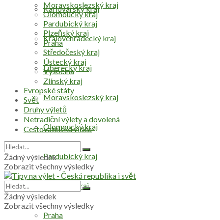
Moravskoslezský kraj
Karlovarský kraj
Olomoucký kraj
Pardubický kraj
Plzeňský kraj
Královéhradecký kraj
Praha
Středočeský kraj
Ústecký kraj
Liberecký kraj
Vysočina
Zlínský kraj
Evropské státy
Moravskoslezský kraj
Svět
Druhy výletů
Netradiční výlety a dovolená
Olomoucký kraj
Cestovatelská videa
Pardubický kraj
Žádný výsledek
Zobrazit všechny výsledky
Plzeňský kraj
Žádný výsledek
Zobrazit všechny výsledky
Praha