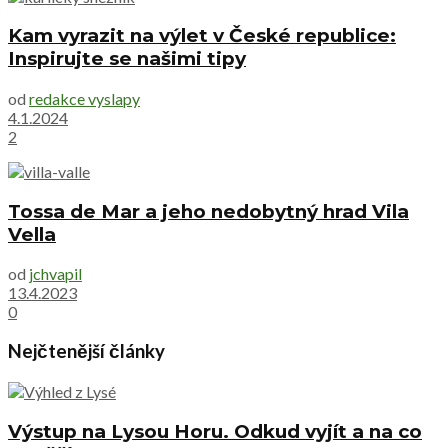
Kam vyrazit na výlet v České republice:
Inspirujte se našimi tipy
od
redakce vyslapy
4.1.2024
2
Tossa de Mar a jeho nedobytný hrad Vila
Vella
od
jchvapil
13.4.2023
0
Nejčtenější články
Výstup na Lysou Horu. Odkud vyjít a na co