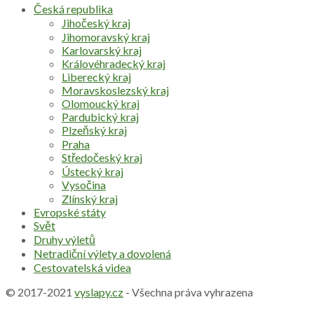
Česká republika
Jihočeský kraj
Jihomoravský kraj
Karlovarský kraj
Královéhradecký kraj
Liberecký kraj
Moravskoslezský kraj
Olomoucký kraj
Pardubický kraj
Plzeňský kraj
Praha
Středočeský kraj
Ústecký kraj
Vysočina
Zlínský kraj
Evropské státy
Svět
Druhy výletů
Netradiční výlety a dovolená
Cestovatelská videa
© 2017-2021
vyslapy.cz
- Všechna práva vyhrazena