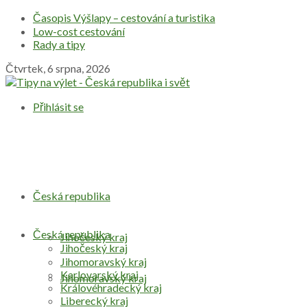
Časopis Výšlapy – cestování a turistika
Low-cost cestování
Rady a tipy
Čtvrtek, 6 srpna, 2026
Přihlásit se
Česká republika
Česká republika
Jihočeský kraj
Jihočeský kraj
Jihomoravský kraj
Karlovarský kraj
Jihomoravský kraj
Královéhradecký kraj
Liberecký kraj