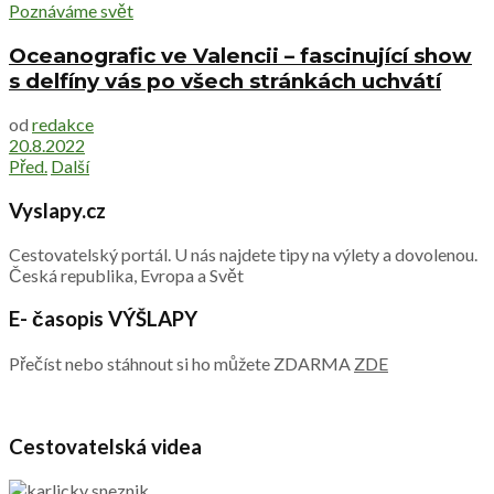
Poznáváme svět
Oceanografic ve Valencii – fascinující show
s delfíny vás po všech stránkách uchvátí
od
redakce
20.8.2022
Před.
Další
Vyslapy.cz
Cestovatelský portál. U nás najdete tipy na výlety a dovolenou.
Česká republika, Evropa a Svět
E- časopis VÝŠLAPY
Přečíst nebo stáhnout si ho můžete ZDARMA
ZDE
Cestovatelská videa