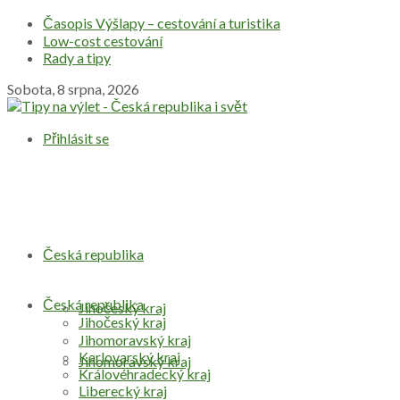
Časopis Výšlapy – cestování a turistika
Low-cost cestování
Rady a tipy
Sobota, 8 srpna, 2026
Přihlásit se
Česká republika
Česká republika
Jihočeský kraj
Jihočeský kraj
Jihomoravský kraj
Karlovarský kraj
Jihomoravský kraj
Královéhradecký kraj
Liberecký kraj