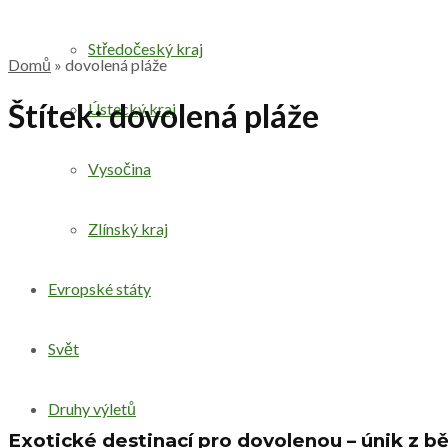
Středočeský kraj
Domů
»
dovolená pláže
Štítek:
dovolená pláže
Ústecký kraj
Vysočina
Zlínský kraj
Evropské státy
Svět
Druhy výletů
Exotické destinací pro dovolenou – únik z b