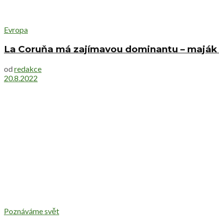
Evropa
La Coruňa má zajímavou dominantu – maják s h
od
redakce
20.8.2022
Poznáváme svět