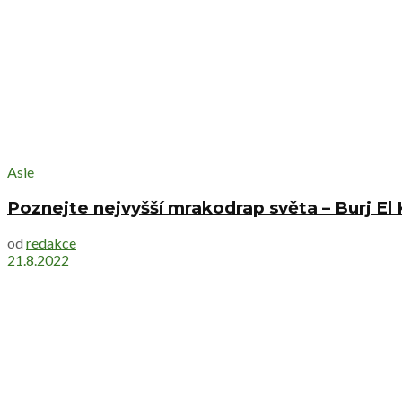
Asie
Poznejte nejvyšší mrakodrap světa – Burj El 
od
redakce
21.8.2022