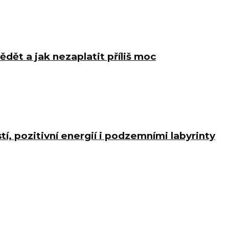
ědět a jak nezaplatit příliš moc
í, pozitivní energií i podzemními labyrinty