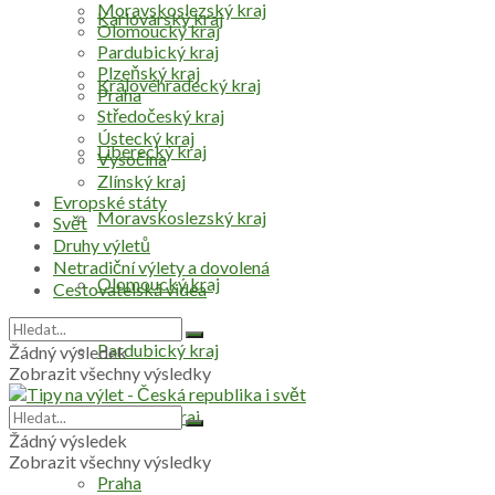
Moravskoslezský kraj
Karlovarský kraj
Olomoucký kraj
Pardubický kraj
Plzeňský kraj
Královéhradecký kraj
Praha
Středočeský kraj
Ústecký kraj
Liberecký kraj
Vysočina
Zlínský kraj
Evropské státy
Moravskoslezský kraj
Svět
Druhy výletů
Netradiční výlety a dovolená
Olomoucký kraj
Cestovatelská videa
Pardubický kraj
Žádný výsledek
Zobrazit všechny výsledky
Plzeňský kraj
Žádný výsledek
Zobrazit všechny výsledky
Praha