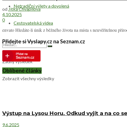
Netradiční výlety a dovolená
od
Jitka Chvapilova
4.10.2025
0
Cestovatelská videa
envato Hledáte-li únik z běžného života na místa s neuvěřitelnou přírod
Přidejte si Vyslapy.cz na Seznam.cz
Žádný výsledek
Oblíbené články
Zobrazit všechny výsledky
Výstup na Lysou Horu. Odkud vyjít a na co se
9.6.2025