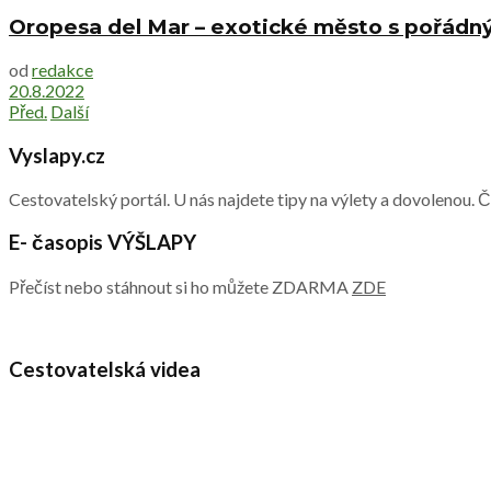
Oropesa del Mar – exotické město s pořád
od
redakce
20.8.2022
Před.
Další
Vyslapy.cz
Cestovatelský portál. U nás najdete tipy na výlety a dovolenou. 
E- časopis VÝŠLAPY
Přečíst nebo stáhnout si ho můžete ZDARMA
ZDE
Cestovatelská videa