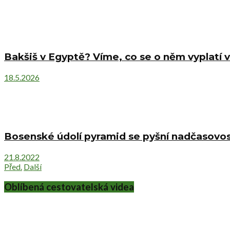
Bakšiš v Egyptě? Víme, co se o něm vyplatí v
18.5.2026
Bosenské údolí pyramid se pyšní nadčasovost
21.8.2022
Před.
Další
Oblíbená cestovatelská videa