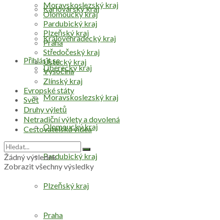
Moravskoslezský kraj
Karlovarský kraj
Olomoucký kraj
Pardubický kraj
Plzeňský kraj
Královéhradecký kraj
Praha
Středočeský kraj
Přihlásit se
Ústecký kraj
Liberecký kraj
Vysočina
Zlínský kraj
Evropské státy
Moravskoslezský kraj
Svět
Druhy výletů
Netradiční výlety a dovolená
Olomoucký kraj
Cestovatelská videa
Pardubický kraj
Žádný výsledek
Zobrazit všechny výsledky
Plzeňský kraj
Praha