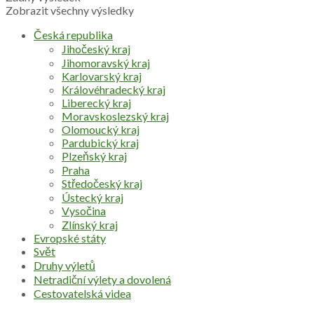
Zobrazit všechny výsledky
Česká republika
Jihočeský kraj
Jihomoravský kraj
Karlovarský kraj
Královéhradecký kraj
Liberecký kraj
Moravskoslezský kraj
Olomoucký kraj
Pardubický kraj
Plzeňský kraj
Praha
Středočeský kraj
Ústecký kraj
Vysočina
Zlínský kraj
Evropské státy
Svět
Druhy výletů
Netradiční výlety a dovolená
Cestovatelská videa