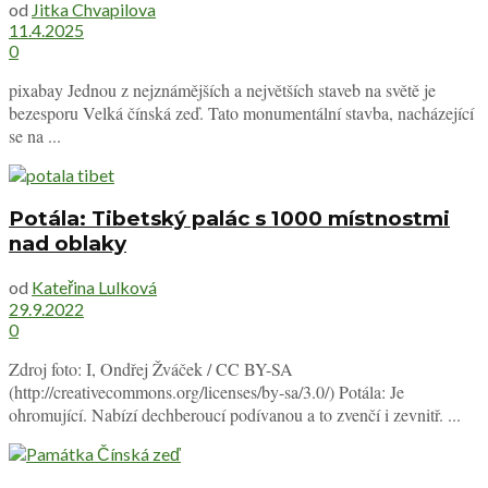
od
Jitka Chvapilova
11.4.2025
0
pixabay Jednou z nejznámějších a největších staveb na světě je
bezesporu Velká čínská zeď. Tato monumentální stavba, nacházející
se na ...
Potála: Tibetský palác s 1000 místnostmi
nad oblaky
od
Kateřina Lulková
29.9.2022
0
Zdroj foto: I, Ondřej Žváček / CC BY-SA
(http://creativecommons.org/licenses/by-sa/3.0/) Potála: Je
ohromující. Nabízí dechberoucí podívanou a to zvenčí i zevnitř. ...