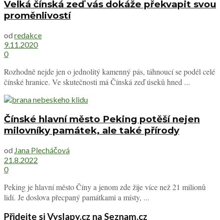
Velká čínská zeď vás dokáže překvapit svou
proměnlivostí
od
redakce
9.11.2020
0
Rozhodně nejde jen o jednolitý kamenný pás, táhnoucí se podél celé
čínské hranice. Ve skutečnosti má Čínská zeď úseků hned ...
Čínské hlavní město Peking potěší nejen
milovníky památek, ale také přírody
od
Jana Plecháčová
21.8.2022
0
Peking je hlavní město Číny a jenom zde žije více než 21 milionů
lidí. Je doslova přecpaný památkami a místy, ...
Přidejte si Vyslapy.cz na Seznam.cz