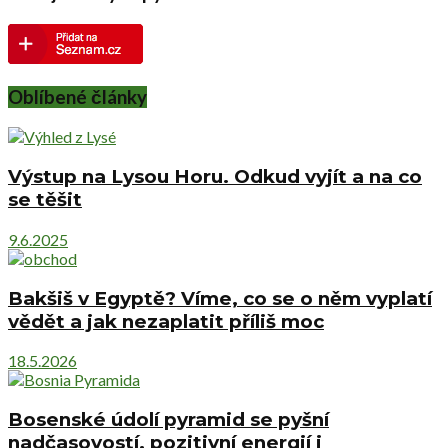
Oblíbené články
Výstup na Lysou Horu. Odkud vyjít a na co
se těšit
9.6.2025
Bakšiš v Egyptě? Víme, co se o něm vyplatí
vědět a jak nezaplatit příliš moc
18.5.2026
Bosenské údolí pyramid se pyšní
nadčasovostí, pozitivní energií i