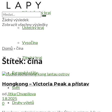
Středočeský kraj
Žádný výsledek
Zobrazit všechny výsledky
Ústecký kraj
Vysočina
Domů
»
čína
Zlínský kraj
Štítek:
čína
Evropské státy
Hongkong – Victoria Peak a přístav
Svět
od
Jitka Chvapilova
1.8.2025
Druhy výletů
0