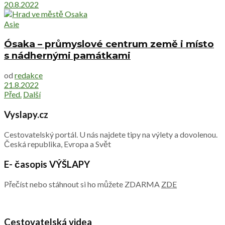
20.8.2022
Asie
Ósaka – průmyslové centrum země i místo
s nádhernými památkami
od
redakce
21.8.2022
Před.
Další
Vyslapy.cz
Cestovatelský portál. U nás najdete tipy na výlety a dovolenou.
Česká republika, Evropa a Svět
E- časopis VÝŠLAPY
Přečíst nebo stáhnout si ho můžete ZDARMA
ZDE
Cestovatelská videa