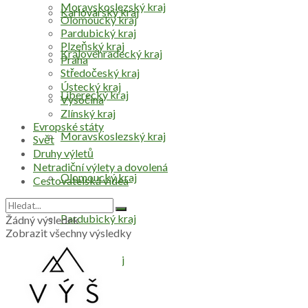
Moravskoslezský kraj
Karlovarský kraj
Olomoucký kraj
Pardubický kraj
Plzeňský kraj
Královéhradecký kraj
Praha
Středočeský kraj
Ústecký kraj
Liberecký kraj
Vysočina
Zlínský kraj
Evropské státy
Moravskoslezský kraj
Svět
Druhy výletů
Netradiční výlety a dovolená
Olomoucký kraj
Cestovatelská videa
Pardubický kraj
Žádný výsledek
Zobrazit všechny výsledky
Plzeňský kraj
Praha