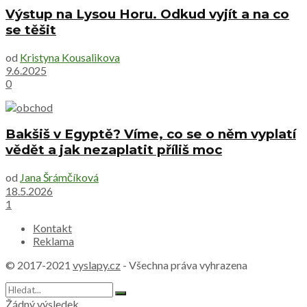
Výstup na Lysou Horu. Odkud vyjít a na co
se těšit
od
Kristyna Kousalikova
9.6.2025
0
Bakšiš v Egyptě? Víme, co se o něm vyplatí
vědět a jak nezaplatit příliš moc
od
Jana Šrámčíková
18.5.2026
1
Kontakt
Reklama
© 2017-2021
vyslapy.cz
- Všechna práva vyhrazena
Žádný výsledek