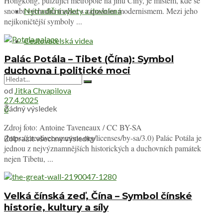
Hongkong, pulzující metropole na jihu Číny, je místem, kde se
snoubí východní tradice s západním modernismem. Mezi jeho
Netradiční výlety a dovolená
nejikoničtější symboly ...
Cestovatelská videa
Palác Potála – Tibet (Čína): Symbol
duchovna i politické moci
od
Jitka Chvapilova
27.4.2025
Žádný výsledek
0
Zdroj foto: Antoine Taveneaux / CC BY-SA
(https://creativecommons.org/licenses/by-sa/3.0) Palác Potála je
Zobrazit všechny výsledky
jednou z nejvýznamnějších historických a duchovních památek
nejen Tibetu, ...
Velká čínská zeď, Čína – Symbol čínské
historie, kultury a síly