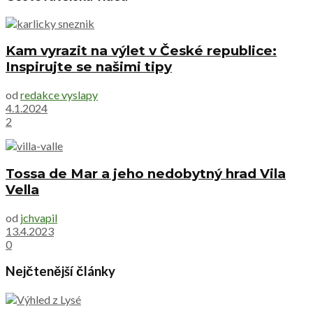
Kam vyrazit na výlet v České republice:
Inspirujte se našimi tipy
od
redakce vyslapy
4.1.2024
2
Tossa de Mar a jeho nedobytný hrad Vila
Vella
od
jchvapil
13.4.2023
0
Nejčtenější články