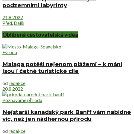
podzemními labyrinty
21.8.2022
Před.
Další
Oblíbená cestovatelská videa
Evropa
Malaga potěší nejenom plážemi – k mání
jsou i četné turistické cíle
od
redakce
20.8.2022
Poznáváme přírodu
Nejstarší kanadský park Banff vám nabídne
víc, než jen nádhernou přírodu
od
redakce