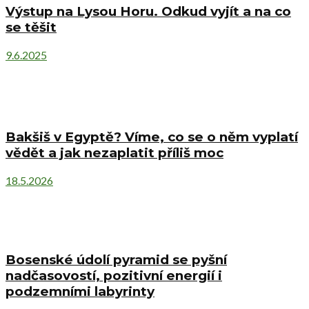
Výstup na Lysou Horu. Odkud vyjít a na co
se těšit
9.6.2025
Bakšiš v Egyptě? Víme, co se o něm vyplatí
vědět a jak nezaplatit příliš moc
18.5.2026
Bosenské údolí pyramid se pyšní
nadčasovostí, pozitivní energií i
podzemními labyrinty