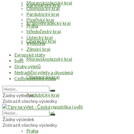
Moravskoslezský kraj
Karlovarský kraj
Olomoucký kraj
Pardubický kraj
Plzeňský kraj
Královéhradecký kraj
Praha
Středočeský kraj
Ústecký kraj
Liberecký kraj
Vysočina
Zlínský kraj
Evropské státy
Moravskoslezský kraj
Svět
Druhy výletů
Netradiční výlety a dovolená
Olomoucký kraj
Cestovatelská videa
Pardubický kraj
Žádný výsledek
Zobrazit všechny výsledky
Plzeňský kraj
Žádný výsledek
Zobrazit všechny výsledky
Praha