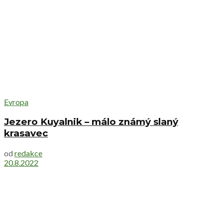
Evropa
Jezero Kuyalnik – málo známý slaný
krasavec
od
redakce
20.8.2022