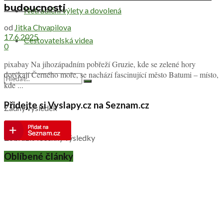
budoucnosti
Netradiční výlety a dovolená
od
Jitka Chvapilova
17.6.2025
Cestovatelská videa
0
pixabay Na jihozápadním pobřeží Gruzie, kde se zelené hory
dotýkají Černého moře, se nachází fascinující město Batumi – místo,
kde ...
Přidejte si Vyslapy.cz na Seznam.cz
Žádný výsledek
Zobrazit všechny výsledky
Oblíbené články