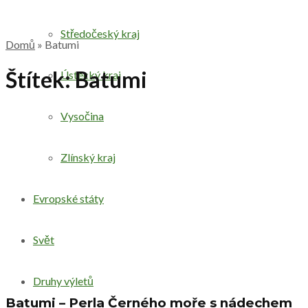
Středočeský kraj
Domů
»
Batumi
Štítek:
Batumi
Ústecký kraj
Vysočina
Zlínský kraj
Evropské státy
Svět
Druhy výletů
Batumi – Perla Černého moře s nádechem