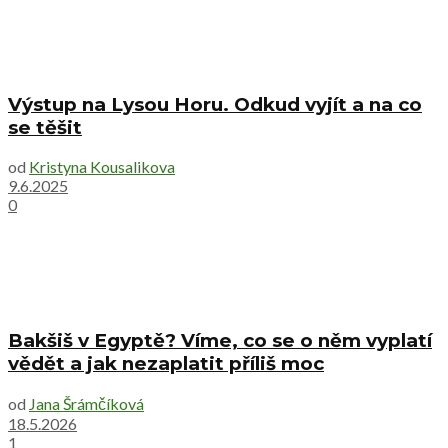
Výstup na Lysou Horu. Odkud vyjít a na co
se těšit
od
Kristyna Kousalikova
9.6.2025
0
Bakšiš v Egyptě? Víme, co se o něm vyplatí
vědět a jak nezaplatit příliš moc
od
Jana Šrámčíková
18.5.2026
1