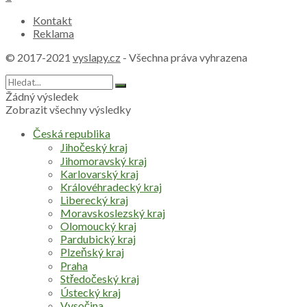
Kontakt
Reklama
© 2017-2021
vyslapy.cz
- Všechna práva vyhrazena
Žádný výsledek
Zobrazit všechny výsledky
Česká republika
Jihočeský kraj
Jihomoravský kraj
Karlovarský kraj
Královéhradecký kraj
Liberecký kraj
Moravskoslezský kraj
Olomoucký kraj
Pardubický kraj
Plzeňský kraj
Praha
Středočeský kraj
Ústecký kraj
Vysočina