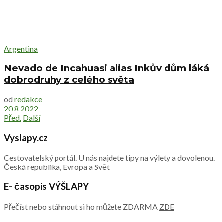
Argentina
Nevado de Incahuasi alias Inkův dům láká
dobrodruhy z celého světa
od
redakce
20.8.2022
Před.
Další
Vyslapy.cz
Cestovatelský portál. U nás najdete tipy na výlety a dovolenou.
Česká republika, Evropa a Svět
E- časopis VÝŠLAPY
Přečíst nebo stáhnout si ho můžete ZDARMA
ZDE