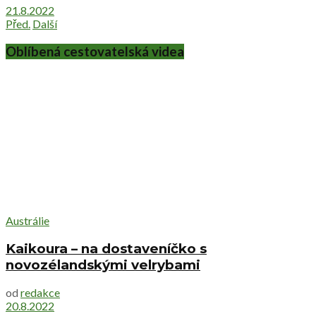
21.8.2022
Před.
Další
Oblíbená cestovatelská videa
Austrálie
Kaikoura – na dostaveníčko s
novozélandskými velrybami
od
redakce
20.8.2022