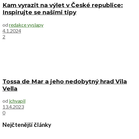
Kam vyrazit na výlet v České republice:
Inspirujte se našimi tipy
od
redakce vyslapy
4.1.2024
2
Tossa de Mar a jeho nedobytný hrad Vila
Vella
od
jchvapil
13.4.2023
0
Nejčtenější články