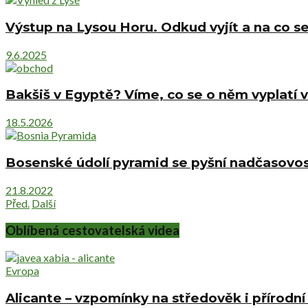
Výstup na Lysou Horu. Odkud vyjít a na co se
9.6.2025
Bakšiš v Egyptě? Víme, co se o něm vyplatí v
18.5.2026
Bosenské údolí pyramid se pyšní nadčasovost
21.8.2022
Před.
Další
Oblíbená cestovatelská videa
Evropa
Alicante – vzpomínky na středověk i přírodn