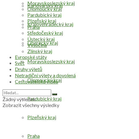
Moravskoslezský kraj
Karlovarský kraj
Olomoucký kraj
Pardubický kraj
Plzeňský kraj
Královéhradecký kraj
Praha
Středočeský kraj
Ústecký kraj
Liberecký kraj
Vysočina
Zlínský kraj
Evropské státy
Moravskoslezský kraj
Svět
Druhy výletů
Netradiční výlety a dovolená
Olomoucký kraj
Cestovatelská videa
Pardubický kraj
Žádný výsledek
Zobrazit všechny výsledky
Plzeňský kraj
Praha