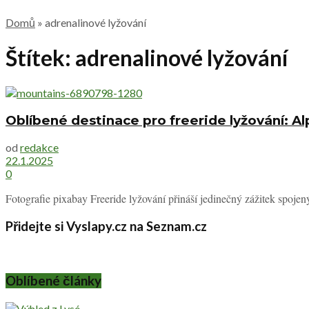
Domů
»
adrenalinové lyžování
Štítek:
adrenalinové lyžování
Oblíbené destinace pro freeride lyžování: A
od
redakce
22.1.2025
0
Fotografie pixabay Freeride lyžování přináší jedinečný zážitek spoje
Přidejte si Vyslapy.cz na Seznam.cz
Oblíbené články