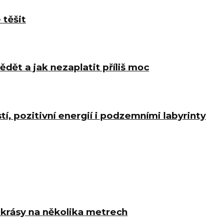
 těšit
ědět a jak nezaplatit příliš moc
í, pozitivní energií i podzemními labyrinty
í krásy na několika metrech