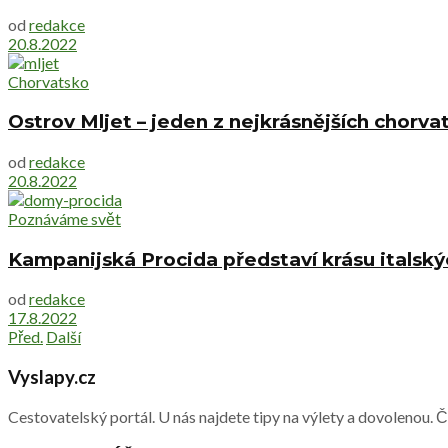
od
redakce
20.8.2022
Chorvatsko
Ostrov Mljet – jeden z nejkrásnějších chorv
od
redakce
20.8.2022
Poznáváme svět
Kampanijská Procida představí krásu italský
od
redakce
17.8.2022
Před.
Další
Vyslapy.cz
Cestovatelský portál. U nás najdete tipy na výlety a dovolenou. 