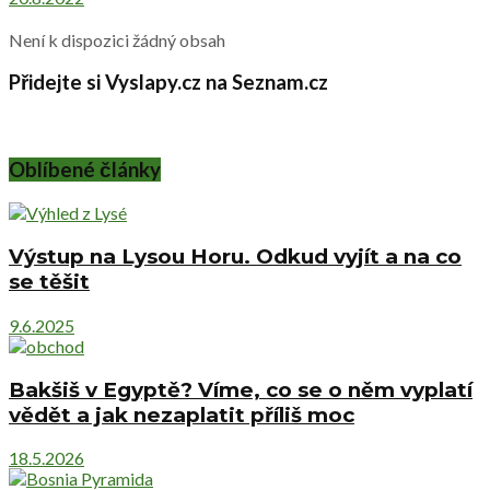
Není k dispozici žádný obsah
Přidejte si Vyslapy.cz na Seznam.cz
Oblíbené články
Výstup na Lysou Horu. Odkud vyjít a na co
se těšit
9.6.2025
Bakšiš v Egyptě? Víme, co se o něm vyplatí
vědět a jak nezaplatit příliš moc
18.5.2026