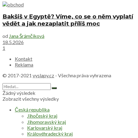
Bakšiš v Egyptě? Víme, co se o něm vyplatí
vědět a jak nezaplatit příliš moc
od
Jana Šrámčíková
18.5.2026
1
Kontakt
Reklama
© 2017-2021
vyslapy.cz
- Všechna práva vyhrazena
Žádný výsledek
Zobrazit všechny výsledky
Česká republika
Jihočeský kraj
Jihomoravský kraj
Karlovarský kraj
Královéhradecký kraj