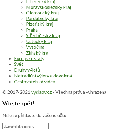
Liberecký kraj
Moravskoslezský kraj
Olomoucký kraj
Pardubický kraj
Plzeňský kraj
Praha
Středočeský kraj
Ústecký kraj
Vysočina
Zlínský kraj
Evropské státy
Svět
Druhy výletů
Netradiční výlety a dovolená
Cestovatelská videa
© 2017-2021
vyslapy.cz
- Všechna práva vyhrazena
Vítejte zpět!
Níže se přihlaste do vašeho účtu