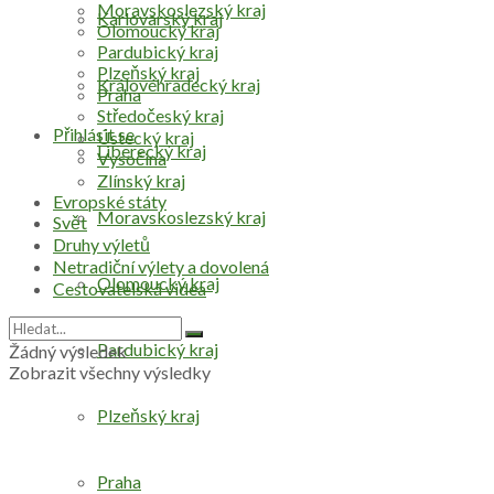
Moravskoslezský kraj
Karlovarský kraj
Olomoucký kraj
Pardubický kraj
Plzeňský kraj
Královéhradecký kraj
Praha
Středočeský kraj
Přihlásit se
Ústecký kraj
Liberecký kraj
Vysočina
Zlínský kraj
Evropské státy
Moravskoslezský kraj
Svět
Druhy výletů
Netradiční výlety a dovolená
Olomoucký kraj
Cestovatelská videa
Pardubický kraj
Žádný výsledek
Zobrazit všechny výsledky
Plzeňský kraj
Praha