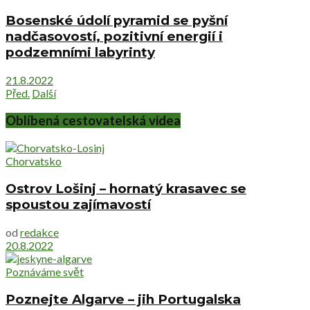
Bosenské údolí pyramid se pyšní
nadčasovostí, pozitivní energií i
podzemními labyrinty
21.8.2022
Před.
Další
Oblíbená cestovatelská videa
Chorvatsko
Ostrov Lošinj – hornatý krasavec se
spoustou zajímavostí
od
redakce
20.8.2022
Poznáváme svět
Poznejte Algarve – jih Portugalska