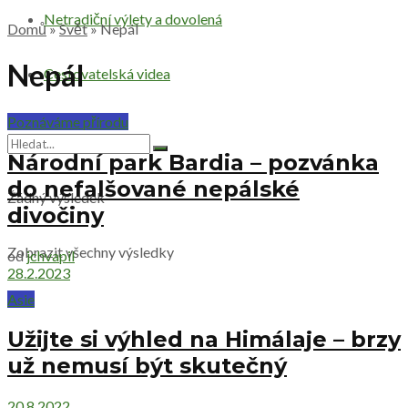
Netradiční výlety a dovolená
Domů
»
Svět
»
Nepál
Nepál
Cestovatelská videa
Poznáváme přírodu
Národní park Bardia – pozvánka
do nefalšované nepálské
Žádný výsledek
divočiny
Zobrazit všechny výsledky
od
jchvapil
28.2.2023
Asie
Užijte si výhled na Himálaje – brzy
už nemusí být skutečný
20.8.2022