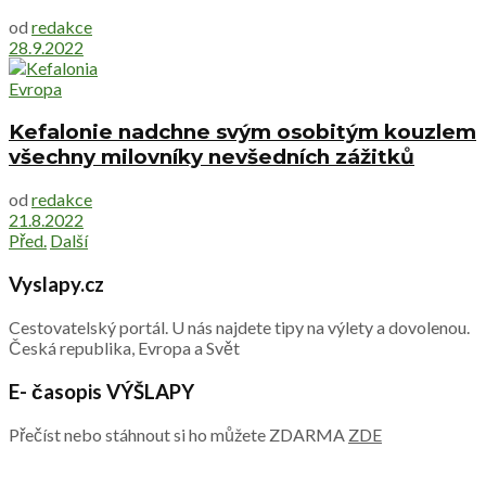
od
redakce
28.9.2022
Evropa
Kefalonie nadchne svým osobitým kouzlem
všechny milovníky nevšedních zážitků
od
redakce
21.8.2022
Před.
Další
Vyslapy.cz
Cestovatelský portál. U nás najdete tipy na výlety a dovolenou.
Česká republika, Evropa a Svět
E- časopis VÝŠLAPY
Přečíst nebo stáhnout si ho můžete ZDARMA
ZDE