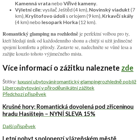
Kamenná vrata
nebo
Vířivé kameny
.
Výletní cíle:
vysílač Ještěd (4 km),
Novinský viadukt
(7
km),
Kryštofovo údolí
s orlojem (9 km),
Krkavčí skály
(4 km) nebo
lesopark Horka
(12 km).
Romantický glamping na rozhledně
je perfektní volbou pro ty,
kteří hledají únik od každodenního shonu a chtějí si užít jedinečné
spojení komfortu a přírody. Zastavte se, nadechněte se vůně lesa a
zažijte kouzlo tohoto výjimečného místa.
Více informací o zážitku naleznete
zde
Štítky:
luxusní ubytování
romantický glamping
rozhledně poblíž
Liberce
ubytování v přírodě
unikátní zážitek
Předchozí příspěvek
Krušné hory: Romantická dovolená pod zříceninou
hradu Hasištejn – NYNÍ SLEVA 15%
Další příspěvek
Letní pobyt s polopenzí v lázeňském městě