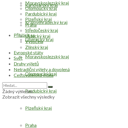
Moravskoslezský kraj
Karlovarský kraj
Olomoucký kraj
Pardubický kraj
Plzeňský kraj
Královéhradecký kraj
Praha
Středočeský kraj
Přihlásit se
Ústecký kraj
Liberecký kraj
Vysočina
Zlínský kraj
Evropské státy
Moravskoslezský kraj
Svět
Druhy výletů
Netradiční výlety a dovolená
Olomoucký kraj
Cestovatelská videa
Pardubický kraj
Žádný výsledek
Zobrazit všechny výsledky
Plzeňský kraj
Praha