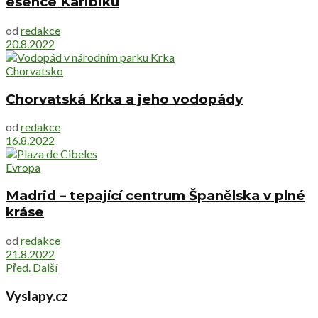
esence Karibiku
od
redakce
20.8.2022
Chorvatsko
Chorvatská Krka a jeho vodopády
od
redakce
16.8.2022
Evropa
Madrid – tepající centrum Španělska v plné
kráse
od
redakce
21.8.2022
Před.
Další
Vyslapy.cz