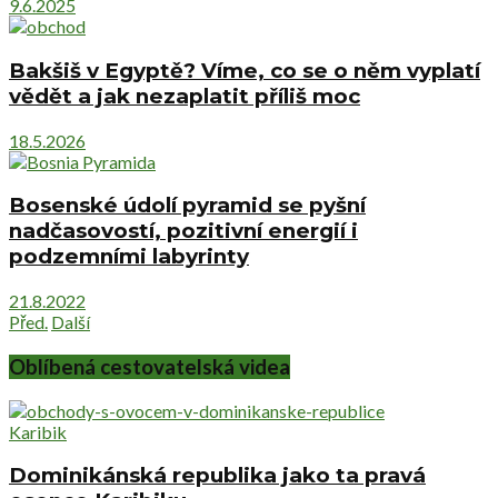
9.6.2025
Bakšiš v Egyptě? Víme, co se o něm vyplatí
vědět a jak nezaplatit příliš moc
18.5.2026
Bosenské údolí pyramid se pyšní
nadčasovostí, pozitivní energií i
podzemními labyrinty
21.8.2022
Před.
Další
Oblíbená cestovatelská videa
Karibik
Dominikánská republika jako ta pravá