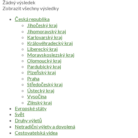
Žádný výsledek
Zobrazit všechny výsledky
Česká republika
Jihočeský kraj
Jihomoravský kraj
Karlovarský kraj
Královéhradecký kraj
Liberecký kraj
Moravskoslezský kraj
Olomoucký kraj
Pardubický kraj
Plzeňský kraj
Praha
Středočeský kraj
Ústecký kraj
Vysočina
Zlínský kraj
Evropské státy
Svět
Druhy výletů
Netradiční výlety a dovolená
Cestovatelská videa