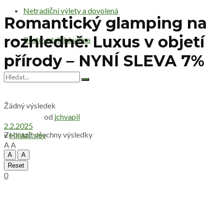
Netradiční výlety a dovolená
Romantický glamping na
rozhledně: Luxus v objetí
Cestovatelská videa
přírody – NYNÍ SLEVA 7%
Žádný výsledek
od
jchvapil
2.2.2025
Zobrazit všechny výsledky
v
Hlídač slev
A
A
A
A
Reset
0