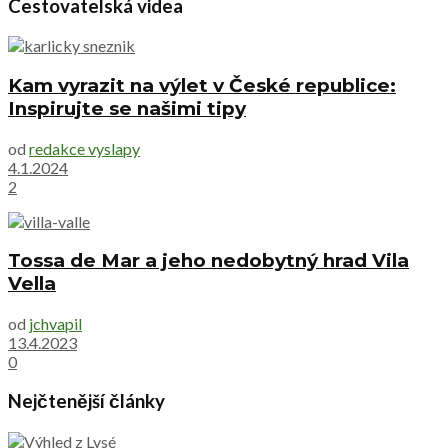
Cestovatelská videa
Kam vyrazit na výlet v České republice:
Inspirujte se našimi tipy
od
redakce vyslapy
4.1.2024
2
Tossa de Mar a jeho nedobytný hrad Vila
Vella
od
jchvapil
13.4.2023
0
Nejčtenější články