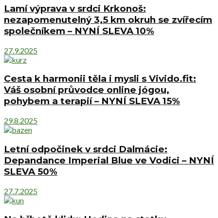
Lamí výprava v srdci Krkonoš:
nezapomenutelný 3,5 km okruh se zvířecím
společníkem – NYNÍ SLEVA 10%
27.9.2025
Cesta k harmonii těla i mysli s Vivido.fit:
Váš osobní průvodce online jógou,
pohybem a terapií – NYNÍ SLEVA 15%
29.8.2025
Letní odpočinek v srdci Dalmácie:
Depandance Imperial Blue ve Vodici – NYNÍ
SLEVA 50%
27.7.2025