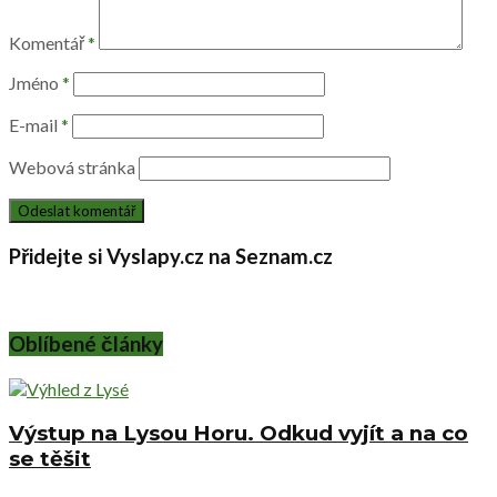
Komentář
*
Jméno
*
E-mail
*
Webová stránka
Přidejte si Vyslapy.cz na Seznam.cz
Oblíbené články
Výstup na Lysou Horu. Odkud vyjít a na co
se těšit