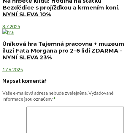
Na hřbetě klidu: Hodina na statku
Bezdědice s projížďkou a krmením koní.
NYNÍ SLEVA 10%
8.7.2025
Úniková hra Tajemná pracovna + muzeum
iluzí Fata Morgana pro 2–6 lidí ZDARMA –
NYNÍ SLEVA 23%
17.6.2025
Napsat komentář
Vaše e-mailová adresa nebude zveřejněna.
Vyžadované
informace jsou označeny
*