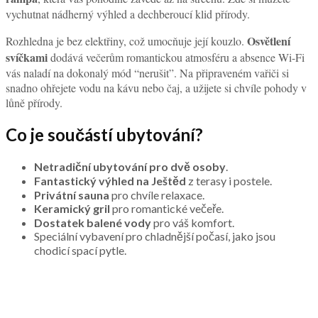
vychutnat nádherný výhled a dechberoucí klid přírody.
Osvětlení
Rozhledna je bez elektřiny, což umocňuje její kouzlo.
svíčkami
dodává večerům romantickou atmosféru a absence Wi-Fi
vás naladí na dokonalý mód “nerušit”. Na připraveném vařiči si
snadno ohřejete vodu na kávu nebo čaj, a užijete si chvíle pohody v
lůně přírody.
Co je součástí ubytování?
Netradiční ubytování pro dvě osoby
.
Fantastický výhled na Ještěd
z terasy i postele.
Privátní sauna
pro chvíle relaxace.
Keramický gril
pro romantické večeře.
Dostatek balené vody
pro váš komfort.
Speciální vybavení pro chladnější počasí, jako jsou
chodicí spací pytle.