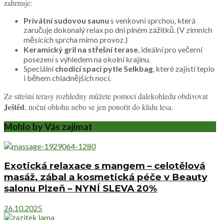
zahrnuje:
Privátní sudovou saunu
s venkovní sprchou, která
zaručuje dokonalý relax po dni plném zážitků. (V zimních
měsících sprcha mimo provoz.)
Keramický gril na střešní terase
, ideální pro večerní
posezení s výhledem na okolní krajinu.
Speciální
chodicí spací pytle Selkbag
, které zajistí teplo
i během chladnějších nocí.
Ze střešní terasy rozhledny můžete pomocí dalekohledu obdivovat
Ještěd
, noční oblohu nebo se jen ponořit do klidu lesa.
Mohlo by Vás zajímat
Exotická relaxace s mangem – celotělová
masáž, zábal a kosmetická péče v Beauty
salonu Plzeň – NYNÍ SLEVA 20%
26.10.2025