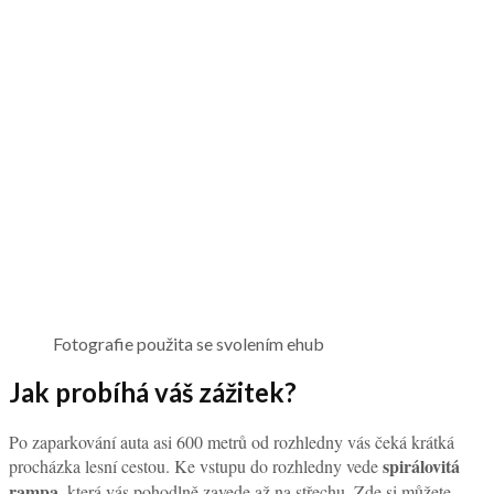
Fotografie použita se svolením ehub
Jak probíhá váš zážitek?
Po zaparkování auta asi 600 metrů od rozhledny vás čeká krátká
spirálovitá
procházka lesní cestou. Ke vstupu do rozhledny vede
rampa
, která vás pohodlně zavede až na střechu. Zde si můžete