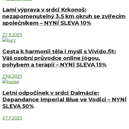
Lamí výprava v srdci Krkonoš:
nezapomenutelný 3,5 km okruh se zvířecím
společníkem – NYNÍ SLEVA 10%
27.9.2025
Cesta k harmonii těla i mysli s Vivido.fit:
Váš osobní průvodce online jógou,
pohybem a terapií – NYNÍ SLEVA 15%
29.8.2025
Letní odpočinek v srdci Dalmácie:
Depandance Imperial Blue ve Vodici – NYNÍ
SLEVA 50%
27.7.2025