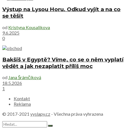
Výstup na Lysou Horu. Odkud vyjít a na co
se těšit
od
Kristyna Kousalikova
9.6.2025
0
Bakšiš v Egyptě? Víme, co se o něm vyplatí
vědět a jak nezaplatit příliš moc
od
Jana Šrámčíková
18.5.2026
1
Kontakt
Reklama
© 2017-2021
vyslapy.cz
- Všechna práva vyhrazena