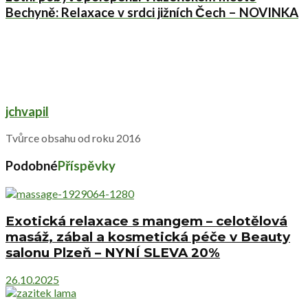
Bechyně: Relaxace v srdci jižních Čech – NOVINKA
jchvapil
Tvůrce obsahu od roku 2016
Podobné
Příspěvky
Exotická relaxace s mangem – celotělová
masáž, zábal a kosmetická péče v Beauty
salonu Plzeň – NYNÍ SLEVA 20%
26.10.2025