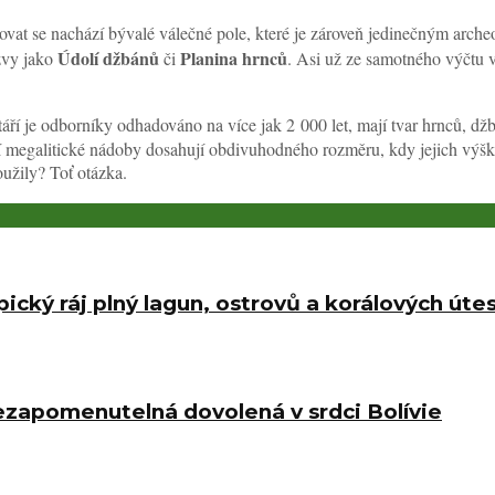
vat se nachází bývalé válečné pole, které je zároveň jedinečným arch
Údolí džbánů
Planina hrnců
ázvy jako
či
. Asi už ze samotného výčtu v
stáří je odborníky odhadováno na více jak 2 000 let, mají tvar hrnců, 
 megalitické nádoby dosahují obdivuhodného rozměru, kdy jejich výška 
užily? Toť otázka.
ický ráj plný lagun, ostrovů a korálových úte
nezapomenutelná dovolená v srdci Bolívie