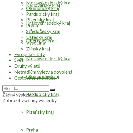
Moravskoslezský kraj
Karlovarský kraj
Olomoucký kraj
Pardubický kraj
Plzeňský kraj
Královéhradecký kraj
Praha
Středočeský kraj
Ústecký kraj
Liberecký kraj
Vysočina
Zlínský kraj
Evropské státy
Moravskoslezský kraj
Svět
Druhy výletů
Netradiční výlety a dovolená
Olomoucký kraj
Cestovatelská videa
Pardubický kraj
Žádný výsledek
Zobrazit všechny výsledky
Plzeňský kraj
Praha