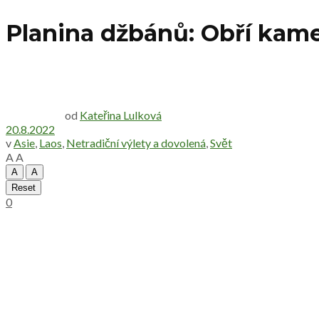
Planina džbánů: Obří kam
od
Kateřina Lulková
20.8.2022
v
Asie
,
Laos
,
Netradiční výlety a dovolená
,
Svět
A
A
A
A
Reset
0