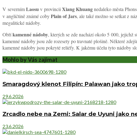
Laosu
Xiang Khuang
V severním
v provincii
nedaleko města Phonso
Plain of Jars
v angličtině známé coby
, ale také možno se setkat z n
megalitické nádoby.
kamenné nádoby
Obří
, kterých se zde nachází okolo 5 000, jejichž 
kamenné nádoby jsou zde rozesety po travnaté plošině. Některé zdejší
kamenné nádoby jsou pokryté reliéfy. K jakému účelu tyto nádoby slo
Mohlo by Vás zajímat
Smaragdový klenot Filipín: Palawan jako trop
29.6.2026
Zrcadlo nebe na Zemi: Salar de Uyuni jako 
23.6.2026