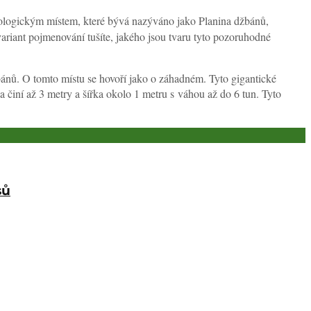
eologickým místem, které bývá nazýváno jako Planina džbánů,
ariant pojmenování tušíte, jakého jsou tvaru tyto pozoruhodné
džbánů. O tomto místu se hovoří jako o záhadném. Tyto gigantické
činí až 3 metry a šířka okolo 1 metru s váhou až do 6 tun. Tyto
sů