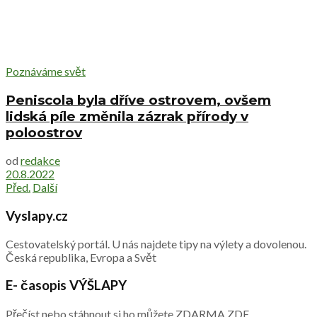
Poznáváme svět
Peniscola byla dříve ostrovem, ovšem
lidská píle změnila zázrak přírody v
poloostrov
od
redakce
20.8.2022
Před.
Další
Vyslapy.cz
Cestovatelský portál. U nás najdete tipy na výlety a dovolenou.
Česká republika, Evropa a Svět
E- časopis VÝŠLAPY
Přečíst nebo stáhnout si ho můžete ZDARMA
ZDE