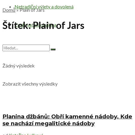
Netradiční výlety a dovolená
Domů
»
Plain of Jars
Štítek:
Plain of Jars
Cestovatelská videa
Žádný výsledek
Zobrazit všechny výsledky
Planina džbánů: Obří kamenné nádoby. Kde
se nachází megalitické nádoby