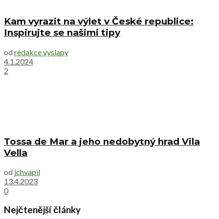
Kam vyrazit na výlet v České republice:
Inspirujte se našimi tipy
od
redakce vyslapy
4.1.2024
2
Tossa de Mar a jeho nedobytný hrad Vila
Vella
od
jchvapil
13.4.2023
0
Nejčtenější články