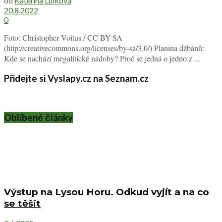
od
Kateřina Lulková
20.8.2022
0
Foto: Christopher Voitus / CC BY-SA
(http://creativecommons.org/licenses/by-sa/3.0/) Planina džbánů:
Kde se nachází megalitické nádoby? Proč se jedná o jedno z ...
Přidejte si Vyslapy.cz na Seznam.cz
Oblíbené články
Výstup na Lysou Horu. Odkud vyjít a na co
se těšit