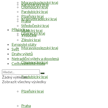
Moravskoslezský kraj
Karlovarský kraj
Olomoucký kraj
Pardubický kraj
Plzeňský kraj
Královéhradecký kraj
Praha
Středočeský kraj
Přihlásit se
Ústecký kraj
Liberecký kraj
Vysočina
Zlínský kraj
Evropské státy
Moravskoslezský kraj
Svět
Druhy výletů
Netradiční výlety a dovolená
Olomoucký kraj
Cestovatelská videa
Pardubický kraj
Žádný výsledek
Zobrazit všechny výsledky
Plzeňský kraj
Praha