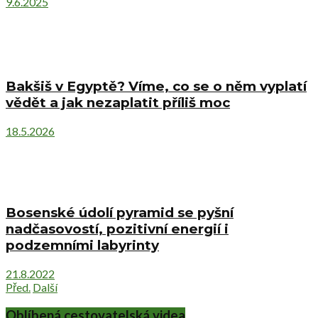
9.6.2025
Bakšiš v Egyptě? Víme, co se o něm vyplatí
vědět a jak nezaplatit příliš moc
18.5.2026
Bosenské údolí pyramid se pyšní
nadčasovostí, pozitivní energií i
podzemními labyrinty
21.8.2022
Před.
Další
Oblíbená cestovatelská videa