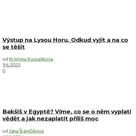
Výstup na Lysou Horu. Odkud vyjít a na co
se těšit
od
Kristyna Kousalikova
9.6.2025
0
Bakšiš v Egyptě? Víme, co se o něm vyplatí
vědět a jak nezaplatit příliš moc
od
Jana Šrámčíková