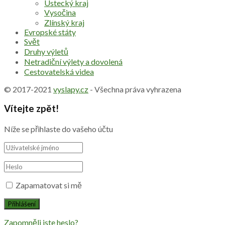
Ústecký kraj
Vysočina
Zlínský kraj
Evropské státy
Svět
Druhy výletů
Netradiční výlety a dovolená
Cestovatelská videa
© 2017-2021
vyslapy.cz
- Všechna práva vyhrazena
Vítejte zpět!
Níže se přihlaste do vašeho účtu
Zapamatovat si mě
Zapomněli jste heslo?