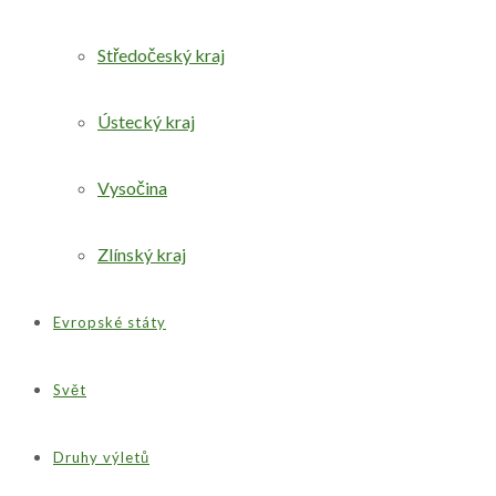
Středočeský kraj
Ústecký kraj
Vysočina
Zlínský kraj
Evropské státy
Svět
Druhy výletů