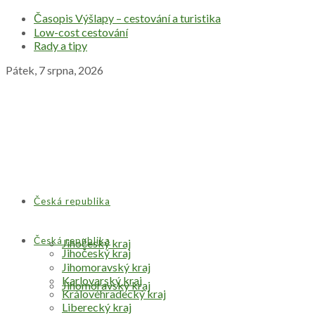
Časopis Výšlapy – cestování a turistika
Low-cost cestování
Rady a tipy
Pátek, 7 srpna, 2026
Česká republika
Česká republika
Jihočeský kraj
Jihočeský kraj
Jihomoravský kraj
Karlovarský kraj
Jihomoravský kraj
Královéhradecký kraj
Liberecký kraj