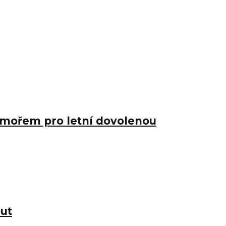
m mořem pro letní dovolenou
out