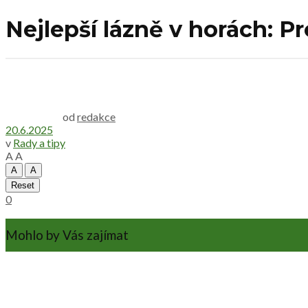
Nejlepší lázně v horách: P
od
redakce
20.6.2025
v
Rady a tipy
A
A
A
A
Reset
0
Mohlo by Vás zajímat