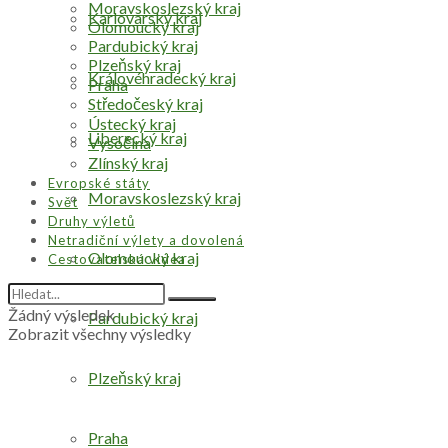
Moravskoslezský kraj
Karlovarský kraj
Olomoucký kraj
Pardubický kraj
Plzeňský kraj
Královéhradecký kraj
Praha
Středočeský kraj
Ústecký kraj
Liberecký kraj
Vysočina
Zlínský kraj
Evropské státy
Moravskoslezský kraj
Svět
Druhy výletů
Netradiční výlety a dovolená
Olomoucký kraj
Cestovatelská videa
Žádný výsledek
Pardubický kraj
Zobrazit všechny výsledky
Plzeňský kraj
Praha